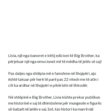
Livia, një nga banoret e këtij edicioni të Big Brother, ka
përjetuar një nga emocionet më të mëdha të jetës së saj!
Pas daljes nga shtëpia më e famshme në Shqipëri, ajo
është takuar për herë të parë pas 22 vitesh me të atin i
cili ka ardhur në Shqipëri e pikërisht në Shkodër.
Në shtëpinë e Big Brother, Livia kishte prekur publikun
me historinë e saj të dhimbshme për mungesën e figurës
së babait në jetën e saj. Sot, kjo histori ka marrë një