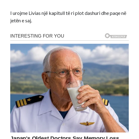
I urojme Livias një kapitull të ri plot dashuri dhe paqe në
jetën e saj.