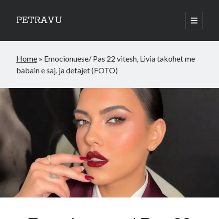
PETRAVU
open
primary
Sidebar
menu
Categories
Home
»
Emocionuese/ Pas 22 vitesh, Livia takohet me
Bank
babain e saj, ja detajet (FOTO)
Credit Cards
Uncategorized
World