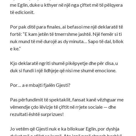
me Eglin, duke u kthyer në një nga çiftet më të pëlqyera
të edicionit.
Por pak ditë para finales, ai befasoi me një deklaratë të
fortë: “E kam jetën të tmerrshme jashtë. Një femër si ti
nuk mund të më durojë as dy minuta… Sapo të dal, bllok
e ke.”
Kjo deklaratë ngriti shumë pikëpyetje dhe për disa, u
duk si fundi i një lidhjeje që nisi me shumë emocione.
Por… a e mbajti fjalën Gjesti?
Pas përfundimit të spektaklit, fansat kanë vëzhguar me
vëmendje çdo lëvizje të çiftit në rrjete sociale — dhe
rezultati është surprizues!
Jo vetëm që Gjesti nuk e ka bllokuar Eglin, por dyshja
duket më e afërt se kurrë. Ata janë parë shpesh bashkë,