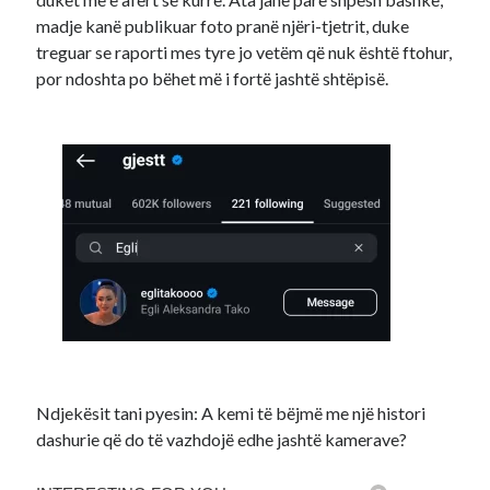
madje kanë publikuar foto pranë njëri-tjetrit, duke
treguar se raporti mes tyre jo vetëm që nuk është ftohur,
por ndoshta po bëhet më i fortë jashtë shtëpisë.
Ndjekësit tani pyesin: A kemi të bëjmë me një histori
dashurie që do të vazhdojë edhe jashtë kamerave?