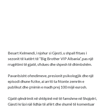
Besart Kelmendi, i njohur si Gjesti, u shpall fitues i
sezonit të katërt të “Big Brother VIP Albania”, pas një
rrugëtimi të gjatë, sfidues dhe shpesh të dhimbshëm.
Pavarësisht ofendimeve, presionit psikologjik dhe një
episodi dhune fizike, ai arriti ta fitonte zemrën e
publikut dhe çmimin e madh prej 100 mijë eurosh.
Gjatë qëndrimit në shtëpinë më të famshme në Shqipëri,
Gjesti krijoi një lidhje të afërt dhe shumë të komentuar