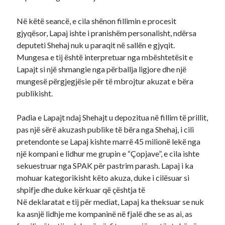
Në këtë seancë, e cila shënon fillimin e procesit
gjyqësor, Lapaj ishte i pranishëm personalisht, ndërsa
deputeti Shehaj nuk u paraqit në sallën e gjyqit.
Mungesa e tij është interpretuar nga mbështetësit e
Lapajt si një shmangie nga përballja ligjore dhe një
mungesë përgjegjësie për të mbrojtur akuzat e bëra
publikisht.​
Padia e Lapajt ndaj Shehajt u depozitua në fillim të prillit,
pas një sërë akuzash publike të bëra nga Shehaj, i cili
pretendonte se Lapaj kishte marrë 45 milionë lekë nga
një kompani e lidhur me grupin e “Çopjave”, e cila ishte
sekuestruar nga SPAK për pastrim parash. Lapaj i ka
mohuar kategorikisht këto akuza, duke i cilësuar si
shpifje dhe duke kërkuar që çështja të
Në deklaratat e tij për mediat, Lapaj ka theksuar se nuk
ka asnjë lidhje me kompaninë në fjalë dhe se as ai, as