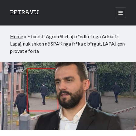
PETRAVU
open
primary
Sidebar
menu
Categories
Home
»
E fundit! Agron Shehaj tr*nditet nga Adriatik
Bank
Lapaj, nuk shkon në SPAK nga fr*ka e b*rgut, LAPAJ çon
Credit Cards
provat e forta
Uncategorized
World