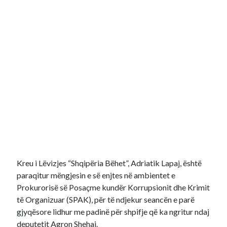
Kreu i Lëvizjes “Shqipëria Bëhet”, Adriatik Lapaj, është
paraqitur mëngjesin e së enjtes në ambientet e
Prokurorisë së Posaçme kundër Korrupsionit dhe Krimit
të Organizuar (SPAK), për të ndjekur seancën e parë
gjyqësore lidhur me padinë për shpifje që ka ngritur ndaj
deputetit Agron Shehaj.​