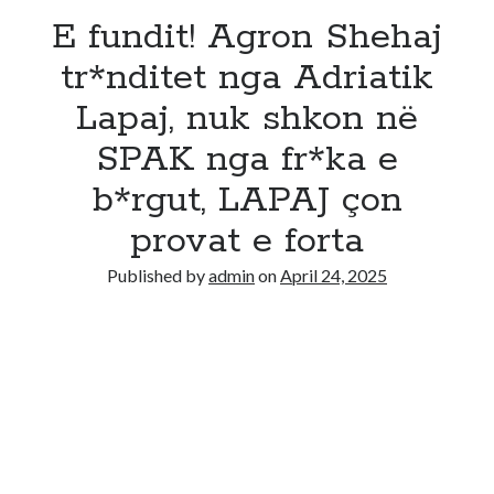
E fundit! Agron Shehaj
tr*nditet nga Adriatik
Lapaj, nuk shkon në
SPAK nga fr*ka e
b*rgut, LAPAJ çon
provat e forta
Published by
admin
on
April 24, 2025