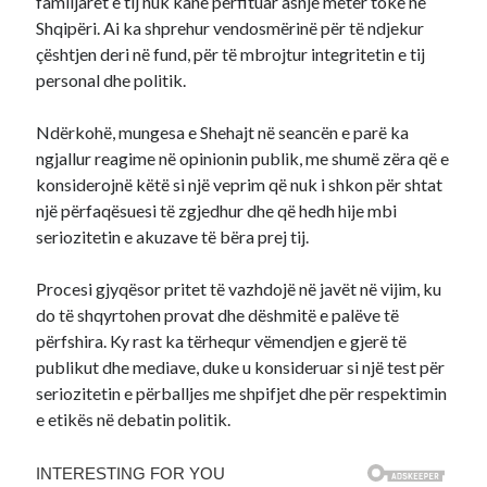
familjarët e tij nuk kanë përfituar asnjë metër tokë në
Shqipëri. Ai ka shprehur vendosmërinë për të ndjekur
çështjen deri në fund, për të mbrojtur integritetin e tij
personal dhe politik.​
Ndërkohë, mungesa e Shehajt në seancën e parë ka
ngjallur reagime në opinionin publik, me shumë zëra që e
konsiderojnë këtë si një veprim që nuk i shkon për shtat
një përfaqësuesi të zgjedhur dhe që hedh hije mbi
seriozitetin e akuzave të bëra prej tij.​
Procesi gjyqësor pritet të vazhdojë në javët në vijim, ku
do të shqyrtohen provat dhe dëshmitë e palëve të
përfshira. Ky rast ka tërhequr vëmendjen e gjerë të
publikut dhe mediave, duke u konsideruar si një test për
seriozitetin e përballjes me shpifjet dhe për respektimin
e etikës në debatin politik.