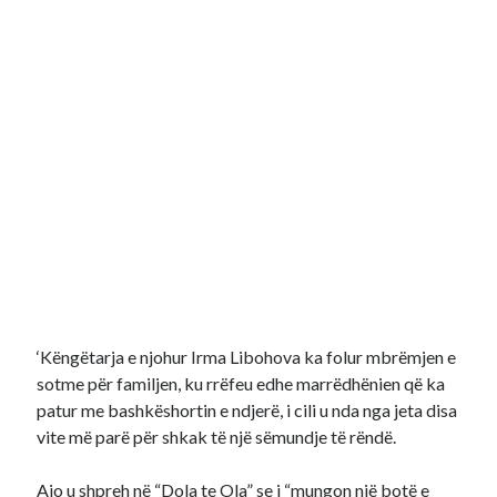
‘Këngëtarja e njohur Irma Libohova ka folur mbrëmjen e
sotme për familjen, ku rrëfeu edhe marrëdhënien që ka
patur me bashkëshortin e ndjerë, i cili u nda nga jeta disa
vite më parë për shkak të një sëmundje të rëndë.
Ajo u shpreh në “Dola te Ola” se i “mungon një botë e