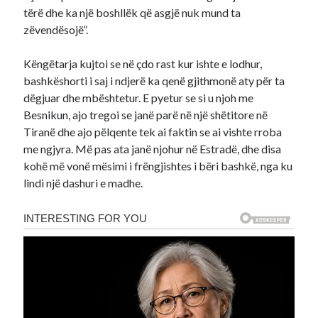
tërë dhe ka një boshllëk që asgjë nuk mund ta
zëvendësojë”.
Këngëtarja kujtoi se në çdo rast kur ishte e lodhur,
bashkëshorti i saj i ndjerë ka qenë gjithmonë aty për ta
dëgjuar dhe mbështetur. E pyetur se si u njoh me
Besnikun, ajo tregoi se janë parë në një shëtitore në
Tiranë dhe ajo pëlqente tek ai faktin se ai vishte rroba
me ngjyra. Më pas ata janë njohur në Estradë, dhe disa
kohë më vonë mësimi i frëngjishtes i bëri bashkë, nga ku
lindi një dashuri e madhe.