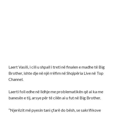
Laert Vasili, i cili u shpall i treti në finalen e madhe të Big
Brother, ishte dje në një rrëfim në Shqipëria Live në Top
Channel.
Laerti foli edhe në lidhje me problematikën që ai ka me
banesën e tij, arsye për të cilën ai u fut në Big Brother.
“Njerëzit më pyesin tani çfarë do bësh, se sakrifikove