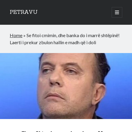
PETRAVU
open
primary
Sidebar
menu
Categories
Home
»
Se fitoi cmimin, dhe banka do i marrë shtëpinë!
Bank
Laerti i prekur zbulon hallin e madh që i doli
Credit Cards
Uncategorized
World