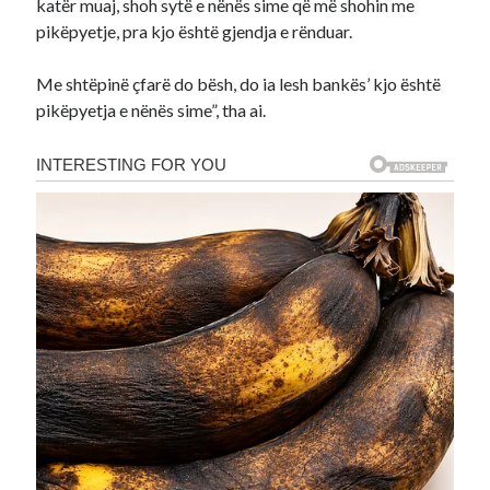
katër muaj, shoh sytë e nënës sime që më shohin me
pikëpyetje, pra kjo është gjendja e rënduar.
Me shtëpinë çfarë do bësh, do ia lesh bankës’ kjo është
pikëpyetja e nënës sime”, tha ai.