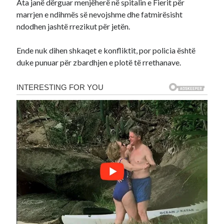
Ata janë dërguar menjëherë në spitalin e Fierit për
marrjen e ndihmës së nevojshme dhe fatmirësisht
ndodhen jashtë rrezikut për jetën.
Ende nuk dihen shkaqet e konfliktit, por policia është
duke punuar për zbardhjen e plotë të rrethanave.