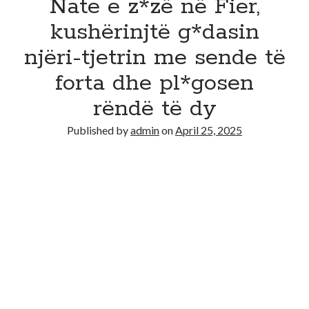
Nate e z*zë në Fier,
kushërinjtë g*dasin
njëri-tjetrin me sende të
forta dhe pl*gosen
rëndë të dy
Published by
admin
on
April 25, 2025