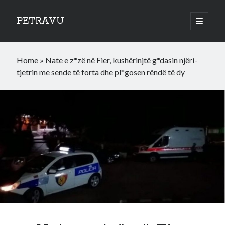
PETRAVU
open
primary
Sidebar
menu
Categories
Home
»
Nate e z*zë në Fier, kushërinjtë g*dasin njëri-
Bank
tjetrin me sende të forta dhe pl*gosen rëndë të dy
Credit Cards
Uncategorized
World