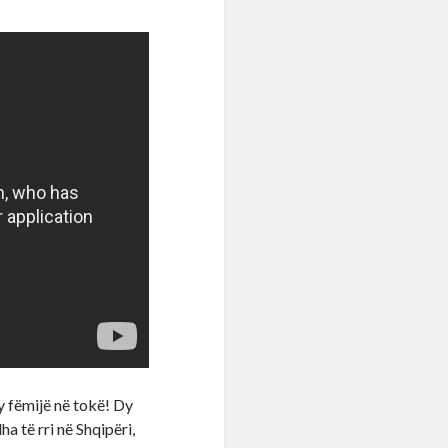
 fëmijë në tokë! Dy
ha të rri në Shqipëri,