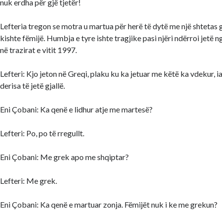
nuk erdha për gjë tjetër!
Lefteria tregon se motra u martua për herë të dytë me një shtetas g
kishte fëmijë. Humbja e tyre ishte tragjike pasi njëri ndërroi jetë 
në trazirat e vitit 1997.
Lefteri: Kjo jeton në Greqi, plaku ku ka jetuar me këtë ka vdekur, i
derisa të jetë gjallë.
Eni Çobani: Ka qenë e lidhur atje me martesë?
Lefteri: Po, po të rregullt.
Eni Çobani: Me grek apo me shqiptar?
Lefteri: Me grek.
Eni Çobani: Ka qenë e martuar zonja. Fëmijët nuk i ke me grekun?