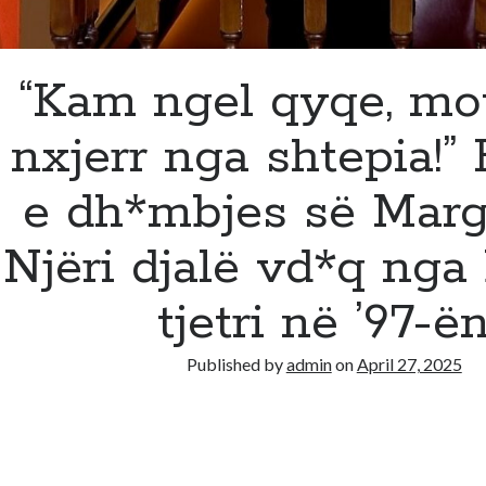
“Kam ngel qyqe, mo
nxjerr nga shtepia!”
e dh*mbjes së Marga
Njëri djalë vd*q nga
tjetri në ’97-ë
Published by
admin
on
April 27, 2025