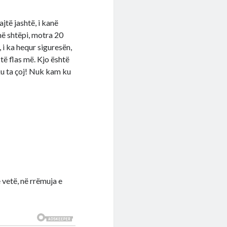
jtë jashtë, i kanë
 në shtëpi, motra 20
 i ka hequr siguresën,
 të flas më. Kjo është
ku ta çoj! Nuk kam ku
 vetë, në rrëmuja e