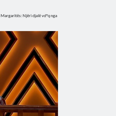
Margaritës: Njëri djalë vd*q nga