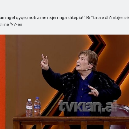
am ngel qyqe, motra me nxjerr nga shtepia!” Br*tma e dh*mbjes së 
ri në ’97-ën