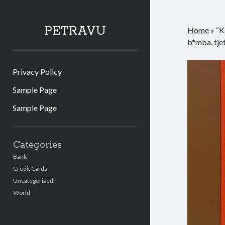
PETRAVU
Home
»
“K
b*mba, tjet
Privacy Policy
Sample Page
Sample Page
Sidebar
Categories
Bank
Credit Cards
Uncategorized
World