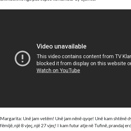
Margarita: Unë jam vetëm! Unë jam nënë qyqe! Unë kam shtënë dy
fëmijë, një 8 vjeç, një 27 vjeç! I kam futur atje në Tufinë, prandaj erd