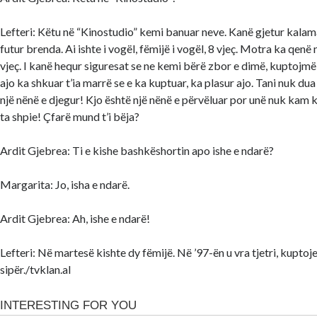
Lefteri: Këtu në “Kinostudio” kemi banuar neve. Kanë gjetur kalama
futur brenda. Ai ishte i vogël, fëmijë i vogël, 8 vjeç. Motra ka qenë
vjeç. I kanë hequr siguresat se ne kemi bërë zbor e dimë, kuptojmë,
ajo ka shkuar t’ia marrë se e ka kuptuar, ka plasur ajo. Tani nuk dua
një nënë e djegur! Kjo është një nënë e përvëluar por unë nuk kam 
ta shpie! Çfarë mund t’i bëja?
Ardit Gjebrea: Ti e kishe bashkëshortin apo ishe e ndarë?
Margarita: Jo, isha e ndarë.
Ardit Gjebrea: Ah, ishe e ndarë!
Lefteri: Në martesë kishte dy fëmijë. Në ’97-ën u vra tjetri, kuptoje
sipër./tvklan.al