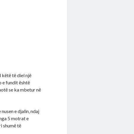
 këtë të diel një
 e fundit është
thotë se ka mbetur në
 nusen e djalin, ndaj
 nga 5 motrat e
ri shumë të