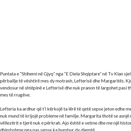
Puntata e “Shihemi në Gjyq” nga “E Diela Shqiptare” në Tv Klan sjell
përballje të vështirë mes dy motrash, Lefterisë dhe Margaritës. Kjo
vendosur në shtëpinë e Lefterisë dhe nuk pranon të largohet pasi 
mes të rrugëve.
Lefteria ka ardhur që t’i kërkojë ta lërë të qetë sepse jeton edhe me
nuk mund të krijojë probleme në familje. Margarita thotë se asnjë
vëllezërit e tjerë nuk e përkrah. Ajo është e vetme dhe me një histo
dhimbshme nga pas sepse ka humbur dy djemtë.