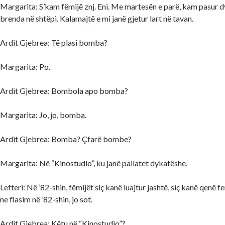
Margarita: S’kam fëmijë znj. Eni. Me martesën e parë, kam pasur 
brenda në shtëpi. Kalamajtë e mi janë gjetur lart në tavan.
Ardit Gjebrea: Të plasi bomba?
Margarita: Po.
Ardit Gjebrea: Bombola apo bomba?
Margarita: Jo, jo, bomba.
Ardit Gjebrea: Bomba? Çfarë bombe?
Margarita: Në “Kinostudio”, ku janë pallatet dykatëshe.
Lefteri: Në ’82-shin, fëmijët siç kanë luajtur jashtë, siç kanë qenë f
ne flasim në ’82-shin, jo sot.
Ardit Gjebrea: Këtu në “Kinostudio”?