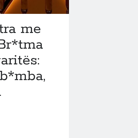
tra me
 Br*tma
ritës:
 b*mba,
n