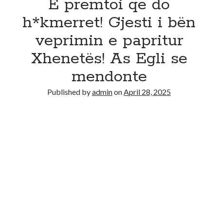
E premtoi qe do
h*kmerret! Gjesti i bën
veprimin e papritur
Xhenetës! As Egli se
mendonte
Published by
admin
on
April 28, 2025