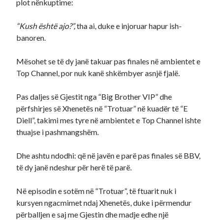
plot nënkuptime:
“Kush është ajo?”,
tha ai, duke e injoruar hapur ish-
banoren.
Mësohet se të dy janë takuar pas finales në ambientet e
Top Channel, por nuk kanë shkëmbyer asnjë fjalë.
Pas daljes së Gjestit nga “Big Brother VIP” dhe
përfshirjes së Xhenetës në “Trotuar” në kuadër të “E
Diell”, takimi mes tyre në ambientet e Top Channel ishte
thuajse i pashmangshëm.
Dhe ashtu ndodhi: që në javën e parë pas finales së BBV,
të dy janë ndeshur për herë të parë.
Në episodin e sotëm në “Trotuar”, të ftuarit nuk i
kursyen ngacmimet ndaj Xhenetës, duke i përmendur
përballjen e saj me Gjestin dhe madje edhe një