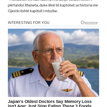
përfundoi Xheneta, duke lënë të kuptohet se historia me
Gjestin është kapitull i mbyllur.