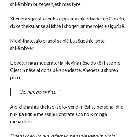
shkëmbim buzëqeshjesh mes tyre.
Xheneta sqaroi se nuk ka pasur asnjë bisedë me Gjestin,
duke theksuar se ai ishte i shoqëruar me rojet e sigurisë.
Megjithatë, ajo pranoi se një buzëqeshje ishte
shkëmbyer.
E pyetur nga moderatorja Nevina nëse do të fliste me
Gjestin nëse ai do ta përshëndeste, Xheneta u shpreh
prerë:
“Jo, nuk do të flas…”
Ajo gjithashtu theksoi se ky vendim është personal dhe
nuk ka lidhje me asnjë kontratë apo ndikim nga
menaxheri:
“Menaxheri im nuk ndërhyn në asnjë vendim timin”
,