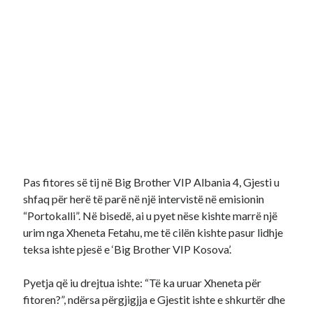
Pas fitores së tij në Big Brother VIP Albania 4, Gjesti u
shfaq për herë të parë në një intervistë në emisionin
“Portokalli”. Në bisedë, ai u pyet nëse kishte marrë një
urim nga Xheneta Fetahu, me të cilën kishte pasur lidhje
teksa ishte pjesë e ‘Big Brother VIP Kosova’.
Pyetja që iu drejtua ishte: “Të ka uruar Xheneta për
fitoren?”, ndërsa përgjigjja e Gjestit ishte e shkurtër dhe