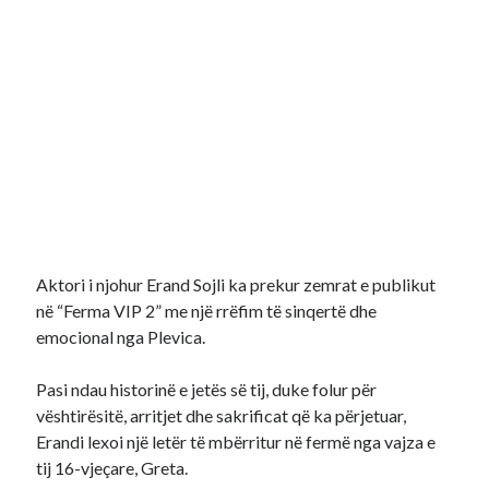
Aktori i njohur Erand Sojli ka prekur zemrat e publikut
në “Ferma VIP 2” me një rrëfim të sinqertë dhe
emocional nga Plevica.
Pasi ndau historinë e jetës së tij, duke folur për
vështirësitë, arritjet dhe sakrificat që ka përjetuar,
Erandi lexoi një letër të mbërritur në fermë nga vajza e
tij 16-vjeçare, Greta.