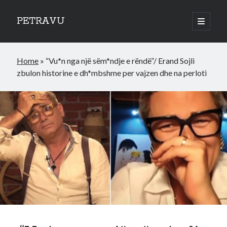
PETRAVU
open
primary
Sidebar
menu
Categories
Home
»
“Vu*n nga një sëm*ndje e rëndë”/ Erand Sojli
Bank
zbulon historine e dh*mbshme per vajzen dhe na perloti
Credit Cards
Uncategorized
World