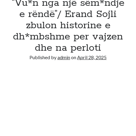
“Vu*n nga një sëm*ndje
e rëndë”/ Erand Sojli
zbulon historine e
dh*mbshme per vajzen
dhe na perloti
Published by
admin
on
April 28, 2025