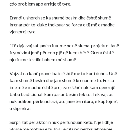
çdo problem apo arritje të tyre.
Erandi u shpreh se ka shumë besim dhe është shumë
krenar për to, duke theksuar se forca e tij më e madhe
vjen prej tyre.​
“Të dyja vajzat janë rritur me ne në skena, projekte. Janë
frymëzimi jonë për cdo gjë që kemi bërë. Greta është
njeriu me të cilin hahem më shumë.
Vajzat na kanë pranë, babi është me to kur i duhet. Unë
kam shumë besim dhe jam shumë krenar me to. Forca
ime më e madhe është prej tyre. Unë nuk kam qenë një
baba tradicional, kam pasur besim tek to. Tek vajzat
nuk ndikon, përkundrazi, ato janë të rritura, e kuptojnë”,
u shpreh ai.
Surprizat për aktorin nuk përfunduan këtu. Një lidhje
Skype me motrën e tij, Irisi, e cila po përballet me një