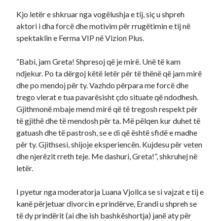
Kjo letër e shkruar nga vogëlushja e tij, siç u shpreh
aktori i dha forcë dhe motivim për rrugëtimin e tij në
spektaklin e Ferma VIP në Vizion Plus.
“Babi, jam Greta! Shpresoj që je mirë. Unë të kam
ndjekur. Po ta dërgoj këtë letër për të thënë që jam mirë
dhe po mendoj për ty. Vazhdo përpara me forcë dhe
trego vlerat e tua pavarësisht çdo situate që ndodhesh.
Gjithmonë mbaje mend mirë që të tregosh respekt për
të gjithë dhe të mendosh për ta. Më pëlqen kur duhet të
gatuash dhe të pastrosh, se e di që është sfidë e madhe
për ty. Gjithsesi, shijoje eksperiencën. Kujdesu për veten
dhe njerëzit rreth teje. Me dashuri, Greta!”, shkruhej në
letër.
I pyetur nga moderatorja Luana Vjollca se si vajzat e tij e
kanë përjetuar divorcin e prindërve, Erandi u shpreh se
të dy prindërit (ai dhe ish bashkëshortja) janë aty për