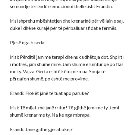
sëmundje të rëndë e emocionoi thellësisht Erandin.
Irisi shprehu mbështetjen dhe krenarinë për vëllain e saj,
duke i dhënë kurajë për të përballuar sfidat e fermës.​
Pjesë nga biseda:
Irisi: Përditë jam me terapi dhe nuk udhëtoja dot. Shpirti
i motrës, jam shumë mirë. Jam shumë e lumtur që po flas
me ty. Vajza, Gerta është këtu me mua, Sonja të
përqafon shumë, po është me provime.
Erandi: Flokët janë të tuat apo paruke?
Irisi: Të mijat, më janë rritur! Të gjithë jemi me ty. Jemi
shumë krenar me ty. Na ke nga mbrapa.
Erandi: Janë gjithë gjërat okej?