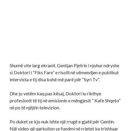
Shumë vite larg ekranit, Gentjan Pjetrin i njohur ndryshe
si Doktori i “Fiks Fare” e risolli në vëmendjen e publikut
intervista e tij disa kohë më parë për “Syri Tv”.
Dhe jo vetëm kaq pas kësaj, Doktori iu rikthye
profesionit të tij në emisionin e mëngjesit “ Kafe Shqeto”
në po të njëjtin televizion.
Po duket se kjo nuk ishte një rrugë e gjatë për Gentin.
Një video që qarkullon se fundmi në rrjetet ka trishtuar