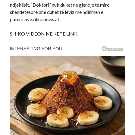
ndjekësit. “Doktori” nuk duket ne gjendje te mire
shendetësore dhe duhet të lëviz me ndihmën e
patericave./ilirianews.al
SHIKO VIDEON NE KETE LINK