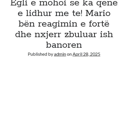
Egli e mohoi se ka qene
e lidhur me te! Mario
bën reagimin e fortë
dhe nxjerr zbuluar ish
banoren
Published by
admin
on
April 28, 2025