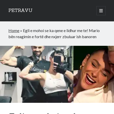
PETRAVU
open
primary
Sidebar
menu
Categories
Home
»
Egli e mohoi se ka qene e lidhur me te! Mario
Bank
bën reagimin e fortë dhe nxjerr zbuluar ish banoren
Credit Cards
Uncategorized
World