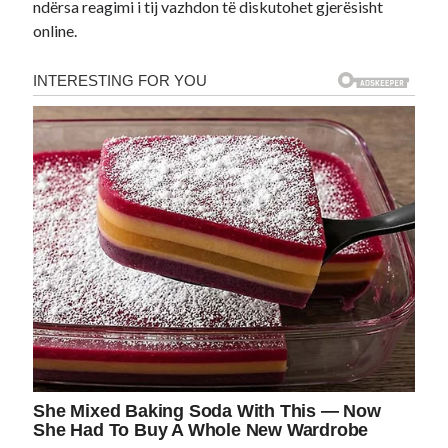
ndërsa reagimi i tij vazhdon të diskutohet gjerësisht
online.