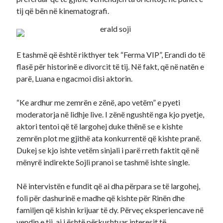
tij që bën në kinematografi.
E tashmë që është rikthyer tek “Ferma VIP”, Erandi do të
flasë për historinë e divorcit të tij. Në fakt, që në natën e
parë, Luana e ngacmoi disi aktorin.
“Ke ardhur me zemrën e zënë, apo vetëm” e pyeti
moderatorja në lidhje live. I zënë ngushtë nga kjo pyetje,
aktori tentoi që të largohej duke thënë se e kishte
zemrën plot me gjithë ata konkurrentë që kishte pranë.
Dukej se kjo ishte vetëm sinjali i parë rreth faktit që në
mënyrë indirekte Sojli pranoi se tashmë ishte single.
Në intervistën e fundit që ai dha përpara se të largohej,
foli për dashurinë e madhe që kishte për Rinën dhe
familjen që kishin krijuar të dy. Përveç eksperiencave në
vendin e tij, ai i është përkushtuar interesit të