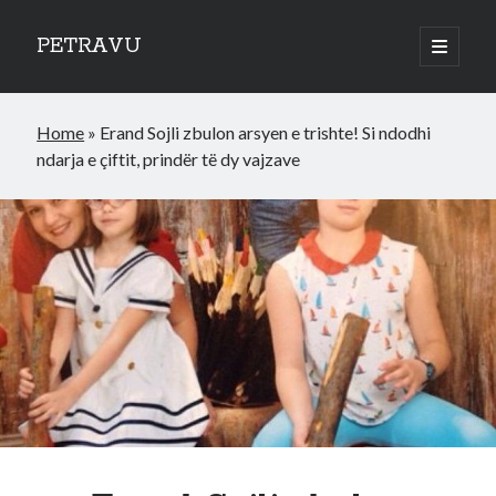
PETRAVU
open
primary
Sidebar
menu
Categories
Home
»
Erand Sojli zbulon arsyen e trishte! Si ndodhi
Bank
ndarja e çiftit, prindër të dy vajzave
Credit Cards
Uncategorized
World