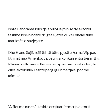
Ishte Panorama Plus që zbuloi lajmin se dy aktorët
tashmë kishin ndarë rrugët e jetës duke i dhënë fund
martesës disavjeçare.
Dhe Erand Sojli, i cili është bërë pjesë e Ferma Vip pas
kthimit nga Amerika, u pyet nga konkurrentja tjerër Big
Mama rreth marrëdhënies së tij me bashkëshorten, të
cilës aktori nuk i është përgjigjur me fjalë, por me
mimikë.
“A flet me nusen”- i është drejtuar fermerja aktorit.