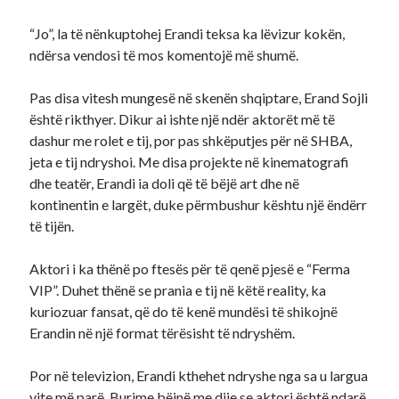
“Jo”, la të nënkuptohej Erandi teksa ka lëvizur kokën,
ndërsa vendosi të mos komentojë më shumë.
Pas disa vitesh mungesë në skenën shqiptare, Erand Sojli
është rikthyer. Dikur ai ishte një ndër aktorët më të
dashur me rolet e tij, por pas shkëputjes për në SHBA,
jeta e tij ndryshoi. Me disa projekte në kinematografi
dhe teatër, Erandi ia doli që të bëjë art dhe në
kontinentin e largët, duke përmbushur kështu një ëndërr
të tijën.
Aktori i ka thënë po ftesës për të qenë pjesë e “Ferma
VIP”. Duhet thënë se prania e tij në këtë reality, ka
kuriozuar fansat, që do të kenë mundësi të shikojnë
Erandin në një format tërësisht të ndryshëm.
Por në televizion, Erandi kthehet ndryshe nga sa u largua
vite më parë. Burime bëjnë me dije se aktori është ndarë