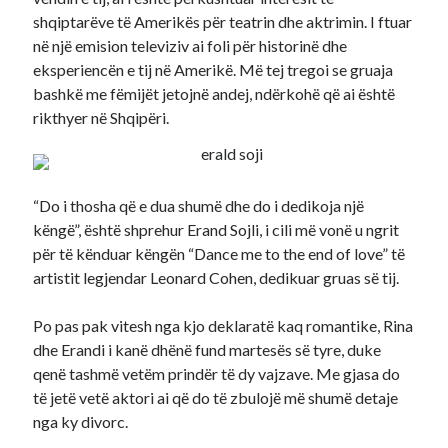
shqiptarëve të Amerikës për teatrin dhe aktrimin. I ftuar
në një emision televiziv ai foli për historinë dhe
eksperiencën e tij në Amerikë. Më tej tregoi se gruaja
bashkë me fëmijët jetojnë andej, ndërkohë që ai është
rikthyer në Shqipëri.
“Do i thosha që e dua shumë dhe do i dedikoja një
këngë”, është shprehur Erand Sojli, i cili më vonë u ngrit
për të kënduar këngën “Dance me to the end of love” të
artistit legjendar Leonard Cohen, dedikuar gruas së tij.
Po pas pak vitesh nga kjo deklaratë kaq romantike, Rina
dhe Erandi i kanë dhënë fund martesës së tyre, duke
qenë tashmë vetëm prindër të dy vajzave. Me gjasa do
të jetë vetë aktori ai që do të zbulojë më shumë detaje
nga ky divorc.