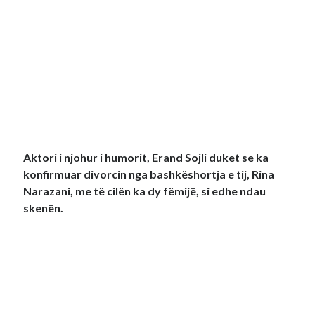
Aktori i njohur i humorit, Erand Sojli duket se ka
konfirmuar divorcin nga bashkëshortja e tij, Rina
Narazani, me të cilën ka dy fëmijë, si edhe ndau
skenën.