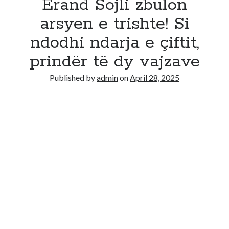
Erand Sojli zbulon
arsyen e trishte! Si
ndodhi ndarja e çiftit,
prindër të dy vajzave
Published by
admin
on
April 28, 2025