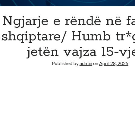
Ngjarje e rëndë në f
shqiptare/ Humb tr*g
jetën vajza 15-vj
Published by
admin
on
April 28, 2025