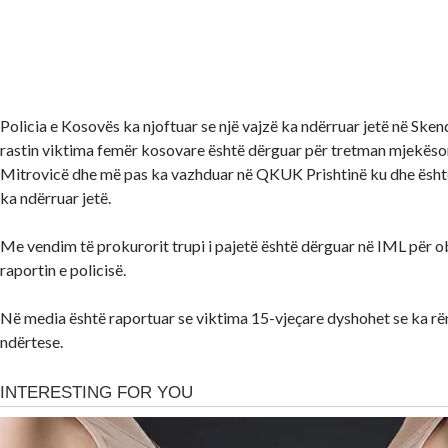
Policia e Kosovës ka njoftuar se një vajzë ka ndërruar jetë në Sken
rastin viktima femër kosovare është dërguar për tretman mjekësor
Mitrovicë dhe më pas ka vazhduar në QKUK Prishtinë ku dhe është
ka ndërruar jetë.
Me vendim të prokurorit trupi i pajetë është dërguar në IML për o
raportin e policisë.
Në media është raportuar se viktima 15-vjeçare dyshohet se ka rën
ndërtese.