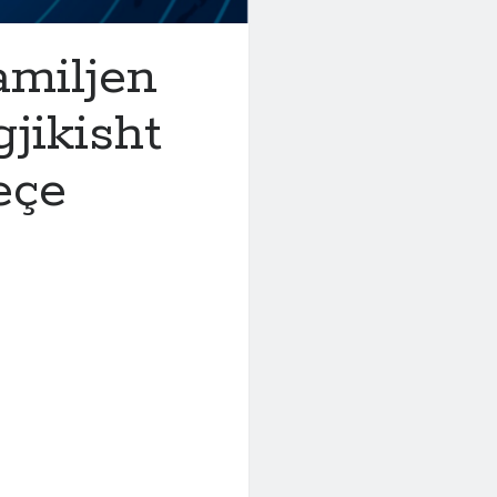
amiljen
jikisht
eçe