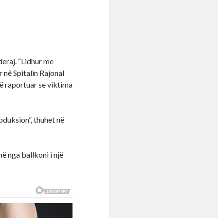
deraj. “Lidhur me
 në Spitalin Rajonal
 raportuar se viktima
bduksion”, thuhet në
ë nga ballkoni i një