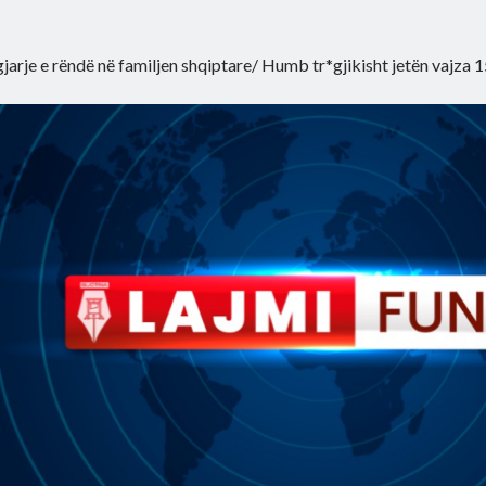
jarje e rëndë në familjen shqiptare/ Humb tr*gjikisht jetën vajza 