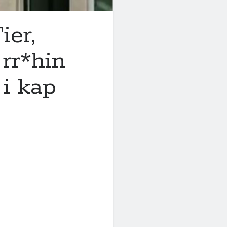
ier,
 rr*hin
 i kap