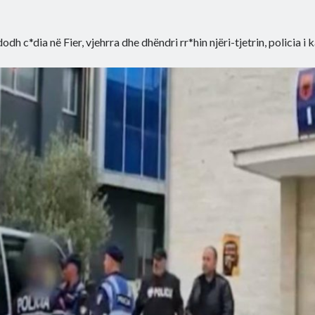
odh c*dia në Fier, vjehrra dhe dhëndri rr*hin njëri-tjetrin, policia i