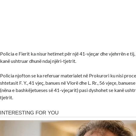
Policia e Fierit ka nisur hetimet për një 41-vjeçar dhe vjehrrën e tij
kanë ushtruar dhunë ndaj njëri-tjetrit.
Policia njofton se ka referuar materialet në Prokurori ku nisi proc
shtetasit F. Y., 41 vjeç, banues në Vlorë dhe L. Rr., 56 vjeçe, banue
(nëna e bashkëjetueses së 41-vjeçarit) pasi dyshohet se kanë ushtr
tjetrit.