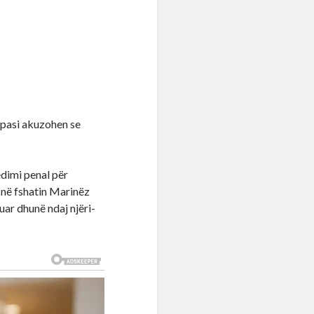
, pasi akuzohen se
edimi penal për
se në fshatin Marinëz
uar dhunë ndaj njëri-