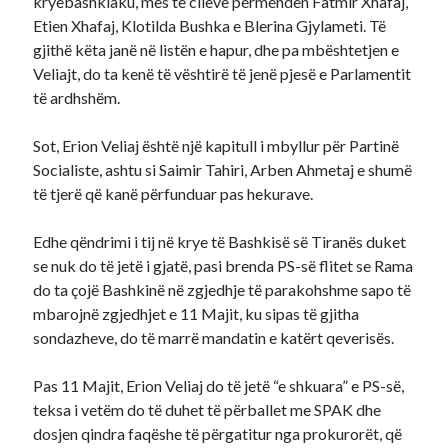
kryebashkiaku, mes të cilëve përmenden Fatmir Xhafaj,
Etien Xhafaj, Klotilda Bushka e Blerina Gjylameti. Të
gjithë këta janë në listën e hapur, dhe pa mbështetjen e
Veliajt, do ta kenë të vështirë të jenë pjesë e Parlamentit
të ardhshëm.
Sot, Erion Veliaj është një kapitull i mbyllur për Partinë
Socialiste, ashtu si Saimir Tahiri, Arben Ahmetaj e shumë
të tjerë që kanë përfunduar pas hekurave.
Edhe qëndrimi i tij në krye të Bashkisë së Tiranës duket
se nuk do të jetë i gjatë, pasi brenda PS-së flitet se Rama
do ta çojë Bashkinë në zgjedhje të parakohshme sapo të
mbarojnë zgjedhjet e 11 Majit, ku sipas të gjitha
sondazheve, do të marrë mandatin e katërt qeverisës.
Pas 11 Majit, Erion Veliaj do të jetë “e shkuara” e PS-së,
teksa i vetëm do të duhet të përballet me SPAK dhe
dosjen qindra faqëshe të përgatitur nga prokurorët, që