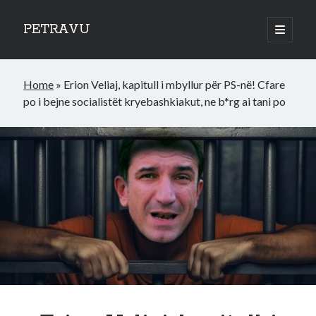
PETRAVU
open
primary
Sidebar
menu
Categories
Home
»
Erion Veliaj, kapitull i mbyllur për PS-në! Cfare
Bank
po i bejne socialistët kryebashkiakut, ne b*rg ai tani po
Credit Cards
Uncategorized
World