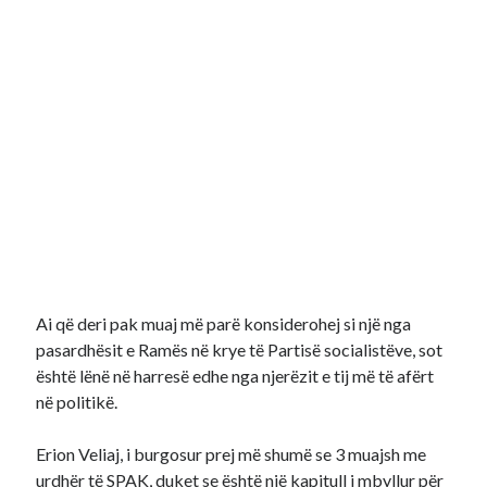
Ai që deri pak muaj më parë konsiderohej si një nga
pasardhësit e Ramës në krye të Partisë socialistëve, sot
është lënë në harresë edhe nga njerëzit e tij më të afërt
në politikë.
Erion Veliaj, i burgosur prej më shumë se 3 muajsh me
urdhër të SPAK, duket se është një kapitull i mbyllur për