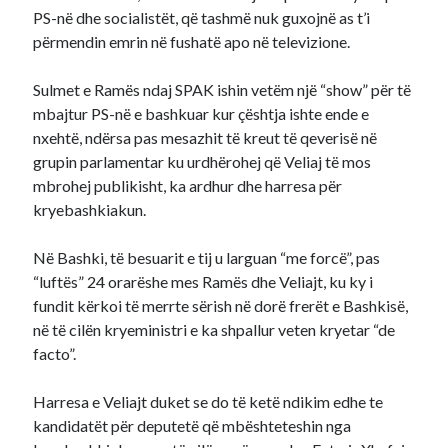
PS-në dhe socialistët, që tashmë nuk guxojnë as t’i
përmendin emrin në fushatë apo në televizione.
Sulmet e Ramës ndaj SPAK ishin vetëm një “show” për të
mbajtur PS-në e bashkuar kur çështja ishte ende e
nxehtë, ndërsa pas mesazhit të kreut të qeverisë në
grupin parlamentar ku urdhërohej që Veliaj të mos
mbrohej publikisht, ka ardhur dhe harresa për
kryebashkiakun.
Në Bashki, të besuarit e tij u larguan “me forcë”, pas
“luftës” 24 orarëshe mes Ramës dhe Veliajt, ku ky i
fundit kërkoi të merrte sërish në dorë frerët e Bashkisë,
në të cilën kryeministri e ka shpallur veten kryetar “de
facto”.
Harresa e Veliajt duket se do të ketë ndikim edhe te
kandidatët për deputetë që mbështeteshin nga