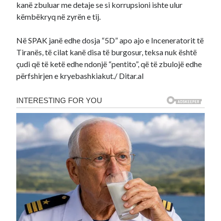
kanë zbuluar me detaje se si korrupsioni ishte ulur
këmbëkryq në zyrën e tij.
Në SPAK janë edhe dosja “5D” apo ajo e Inceneratorit të
Tiranës, të cilat kanë disa të burgosur, teksa nuk është
çudi që të ketë edhe ndonjë “pentito”, që të zbulojë edhe
përfshirjen e kryebashkiakut./ Ditar.al