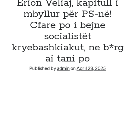
Erion Veliaj, kapitull i
mbyllur për PS-në!
Cfare po i bejne
socialistët
kryebashkiakut, ne b*rg
ai tani po
Published by
admin
on
April 28, 2025