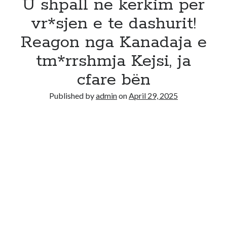
U shpall ne kerkim per
vr*sjen e te dashurit!
Reagon nga Kanadaja e
tm*rrshmja Kejsi, ja
cfare bën
Published by
admin
on
April 29, 2025