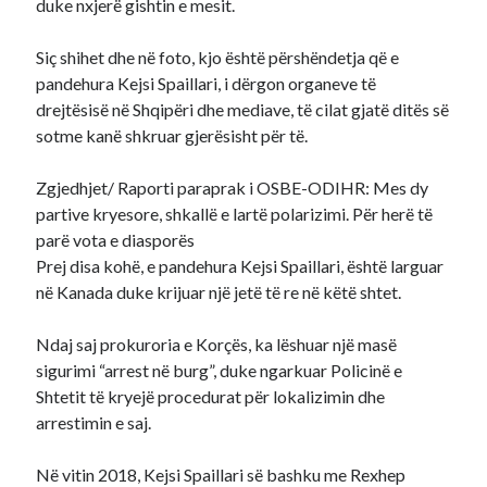
duke nxjerë gishtin e mesit.
Siç shihet dhe në foto, kjo është përshëndetja që e
pandehura Kejsi Spaillari, i dërgon organeve të
drejtësisë në Shqipëri dhe mediave, të cilat gjatë ditës së
sotme kanë shkruar gjerësisht për të.
Zgjedhjet/ Raporti paraprak i OSBE-ODIHR: Mes dy
partive kryesore, shkallë e lartë polarizimi. Për herë të
parë vota e diasporës
Prej disa kohë, e pandehura Kejsi Spaillari, është larguar
në Kanada duke krijuar një jetë të re në këtë shtet.
Ndaj saj prokuroria e Korçës, ka lëshuar një masë
sigurimi “arrest në burg”, duke ngarkuar Policinë e
Shtetit të kryejë procedurat për lokalizimin dhe
arrestimin e saj.
Në vitin 2018, Kejsi Spaillari së bashku me Rexhep