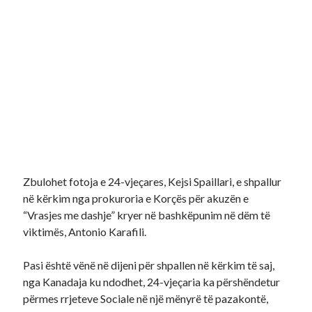
Zbulohet fotoja e 24-vjeçares, Kejsi Spaillari, e shpallur
në kërkim nga prokuroria e Korçës për akuzën e
“Vrasjes me dashje” kryer në bashkëpunim në dëm të
viktimës, Antonio Karafili.
Pasi është vënë në dijeni për shpallen në kërkim të saj,
nga Kanadaja ku ndodhet, 24-vjeçaria ka përshëndetur
përmes rrjeteve Sociale në një mënyrë të pazakontë,