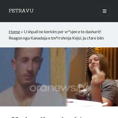
PETRAVU
open
primary
Sidebar
menu
Categories
Home
»
U shpall ne kerkim per vr*sjen e te dashurit!
Bank
Reagon nga Kanadaja e tm*rrshmja Kejsi, ja cfare bën
Credit Cards
Uncategorized
World