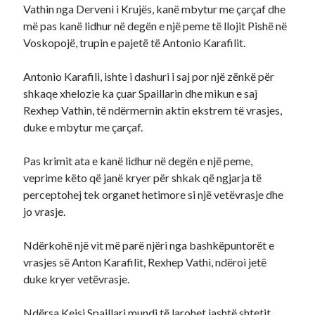
Vathin nga Derveni i Krujës, kanë mbytur me çarçaf dhe
më pas kanë lidhur në degën e një peme të llojit Pishë në
Voskopojë, trupin e pajetë të Antonio Karafilit.
Antonio Karafili, ishte i dashuri i saj por një zënkë për
shkaqe xhelozie ka çuar Spaillarin dhe mikun e saj
Rexhep Vathin, të ndërmernin aktin ekstrem të vrasjes,
duke e mbytur me çarçaf.
Pas krimit ata e kanë lidhur në degën e një peme,
veprime këto që janë kryer për shkak që ngjarja të
perceptohej tek organet hetimore si një vetëvrasje dhe
jo vrasje.
Ndërkohë një vit më parë njëri nga bashkëpuntorët e
vrasjes së Anton Karafilit, Rexhep Vathi, ndëroi jetë
duke kryer vetëvrasje.
Ndërsa Kejsi Spaillari mundi të larohet jashtë shtetit