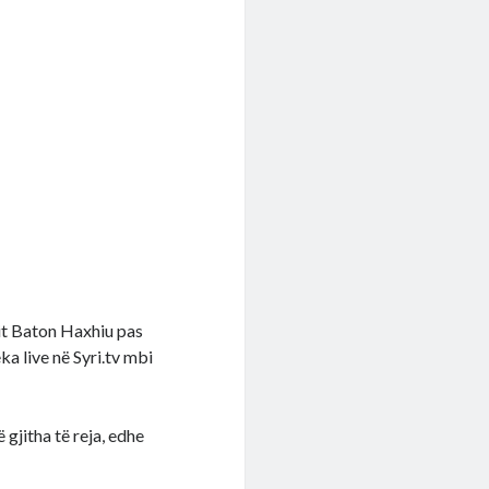
tit Baton Haxhiu pas
ka live në Syri.tv mbi
gjitha të reja, edhe