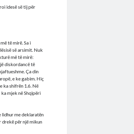
i idesë së tij për
më të mirë. Sa i
lësisë së arsimit. Nuk
kturë më të mirë:
një diskordancë të
mjaftueshme. Ça din
ropë, e ke gabim. Hiç
e ka shifrën 1.6. Në
k ka mjek në Shqipëri
le lidhur me deklaratën
ër drekë për një mikun