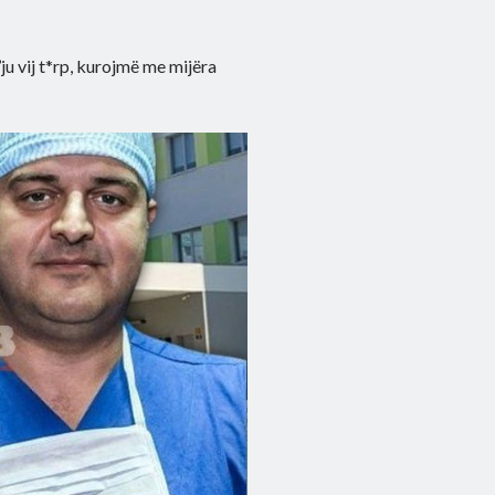
ju vij t*rp, kurojmë me mijëra