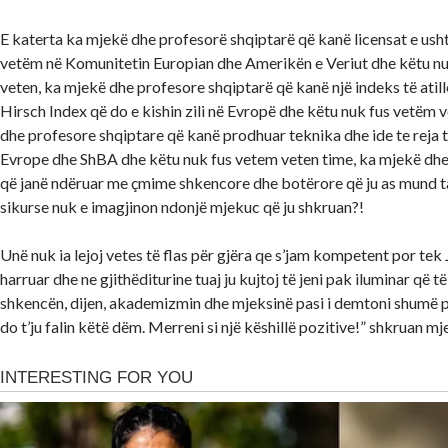
E katerta ka mjekë dhe profesorë shqiptarë që kanë licensat e ushtr
vetëm në Komunitetin Europian dhe Amerikën e Veriut dhe këtu nu
veten, ka mjekë dhe profesore shqiptarë që kanë një indeks të atil
Hirsch Index që do e kishin zili në Evropë dhe këtu nuk fus vetëm 
dhe profesore shqiptare që kanë prodhuar teknika dhe ide te reja 
Evrope dhe ShBA dhe këtu nuk fus vetem veten time, ka mjekë dhe
që janë ndëruar me çmime shkencore dhe botërore që ju as mund t
sikurse nuk e imagjinon ndonjë mjekuc që ju shkruan?!
Unë nuk ia lejoj vetes të flas për gjëra qe s’jam kompetent por tek
harruar dhe ne gjithëditurine tuaj ju kujtoj të jeni pak iluminar që 
shkencën, dijen, akademizmin dhe mjeksinë pasi i demtoni shumë 
do t’ju falin këtë dëm. Merreni si një këshillë pozitive!” shkruan mj