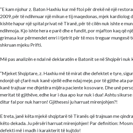
“E kam njohur z. Baton Haxhiu kur më ftoi për drekë në një restoran
2009, për të ndihmuar një mikun e tij maqedonas, mjek kardiolog dr.
kishte hapur një spital privat në Tiranë, për të cilën nuk ishte e mu
ndihmoja. Kjo ishte hera e parë dhe e fundit, por mjafton kaq që një
grimasa kur përmendet emri i tjetrit për të mos treguar mungesë të
shkruan mjeku Prifti.
Më pas analizën e ndal në deklaratën e Batonit se në Shqipëri nuk 
“Mjeket Shqiptare, z. Haxhiu më të mirat dhe defektet e tyre, sigur
ndonjë që çfarë nuk kanë vjellë edhe ndaj meje, por të gjithe ata pa
kanë trajtuar me dhjetëra mijëra paciente kosovare. Dhe unë perso
meritat të gjithëve, edhe kur i dua apo kur nuk i dua! Ashtu sikurse
ditur fal por nuk harron! Gjithesesi ju harruat mirenjohjen?!
E treta, janë këta mjekë shqiptarë të Tiranës që trajnuan me qind
këto dekada. Ju përsëri harruat mirenjohjen! Par definition: Mosm
defekti më i madh i karakterit të kujtdo!