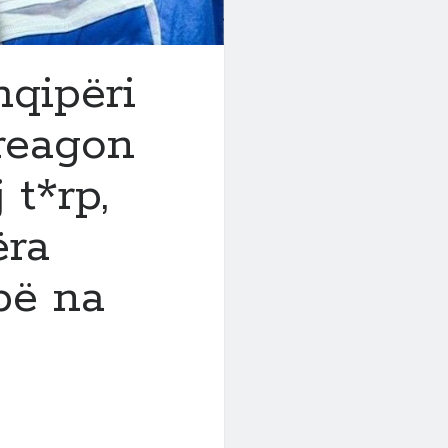
qipëri
 reagon
 t*rp,
ëra
pë na