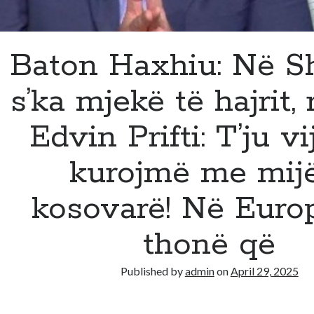
Baton Haxhiu: Në Sh
s’ka mjekë të hajrit,
Edvin Prifti: T’ju vij
kurojmë me mij
kosovarë! Në Euro
thonë që
Published by
admin
on
April 29, 2025