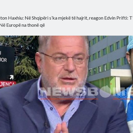
ton Haxhiu: Në Shqipëri s’ka mjekë të hajrit, reagon Edvin Prifti: T’
Në Europë na thonë që