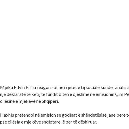
Mjeku Edvin Prifti reagon sot në rrjetet e tij sociale kundër analis
një deklarate të këtij të fundit ditën e djeshme në emisionin Çim Pe
cilësinë e mjekëve në Shqipëri.
Haxhiu pretendoi në emision se godinat e shëndetësisë janë bërë të 
pse cilësia e mjekëve shqiptarë lë për të dëshiruar.