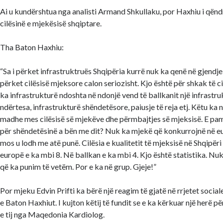
Ai u kundërshtua nga analisti Armand Shkullaku, por Haxhiu i qëndro
cilësinë e mjekësisë shqiptare.
Tha Baton Haxhiu:
“Sa i përket infrastruktruës Shqipëria kurrë nuk ka qenë në gjendje 
përket cilësisë mjeksore calon seriozisht. Kjo është për shkak të ci
ka infrastrukturë ndoshta në ndonjë vend të ballkanit një infrastru
ndërtesa, infrastrukturë shëndetësore, paiusje të reja etj. Këtu ka 
madhe mes cilësisë së mjekëve dhe përmbajtjes së mjeksisë. E pa
për shëndetësinë a bën me dit? Nuk ka mjekë që konkurrojnë në eu
mos u lodh me atë punë. Cilësia e kualitetit të mjeksisë në Shqipëri 
europë e ka mbi 8. Në ballkan e ka mbi 4. Kjo është statistika. Nu
që ka punim të vetëm. Por e ka në grup. Gjeje!”
Por mjeku Edvin Prifti ka bërë një reagim të gjatë në rrjetet socia
e Baton Haxhiut. I kujton këtij të fundit se e ka kërkuar një herë p
e tij nga Maqedonia Kardiolog.