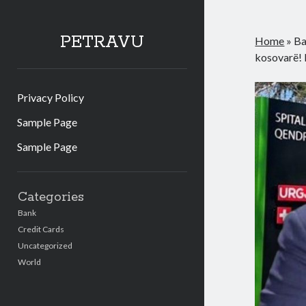
PETRAVU
Home
»
Ba
kosovarë! 
Privacy Policy
Sample Page
Sample Page
Sidebar
Categories
Bank
Credit Cards
Uncategorized
World