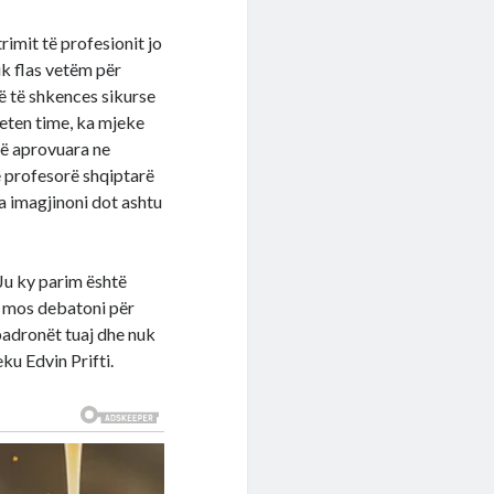
imit të profesionit jo
k flas vetëm për
lë të shkences sikurse
veten time, ka mjeke
të aprovuara ne
 profesorë shqiptarë
a imagjinoni dot ashtu
 Ju ky parim është
të mos debatoni për
padronët tuaj dhe nuk
eku Edvin Prifti.