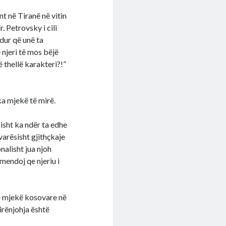
t në Tiranë në vitin
 Petrovsky i cili
ndur që unë ta
 njeri të mos bëjë
 thellë karakteri?!”
ka mjekë të mirë.
isht ka ndër ta edhe
varësisht gjithçkaje
nalisht jua njoh
 mendoj qe njeriu i
ra mjekë kosovare në
irënjohja është