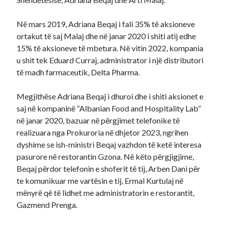
Në mars 2019, Adriana Beqaj i fali 35% të aksioneve
ortakut të saj Malaj dhe në janar 2020 i shiti atij edhe
15% të aksioneve të mbetura. Në vitin 2022, kompania
u shit tek Eduard Curraj, administrator i një distributori
të madh farmaceutik, Delta Pharma.
Megjithëse Adriana Beqaj i dhuroi dhe i shiti aksionet e
saj në kompaninë “Albanian Food and Hospitality Lab”
në janar 2020, bazuar në përgjimet telefonike të
realizuara nga Prokuroria në dhjetor 2023, ngrihen
dyshime se ish-ministri Beqaj vazhdon të ketë interesa
pasurore në restorantin Gzona. Në këto përgjigjime,
Beqaj përdor telefonin e shoferit të tij, Arben Dani për
te komunikuar me vartësin e tij, Ermal Kurtulaj në
mënyrë që të lidhet me administratorin e restorantit,
Gazmend Prenga.