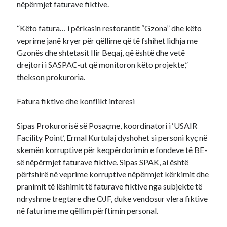
nëpërmjet faturave fiktive.
“Këto fatura… i përkasin restorantit “Gzona” dhe këto
veprime janë kryer për qëllime që të fshihet lidhja me
Gzonës dhe shtetasit Ilir Beqaj, që është dhe vetë
drejtori i SASPAC-ut që monitoron këto projekte,”
thekson prokuroria.
Fatura fiktive dhe konflikt interesi
Sipas Prokurorisë së Posaçme, koordinatori i ‘USAIR
Facility Point’, Ermal Kurtulaj dyshohet si personi kyç në
skemën korruptive për keqpërdorimin e fondeve të BE-
së nëpërmjet faturave fiktive. Sipas SPAK, ai është
përfshirë në veprime korruptive nëpërmjet kërkimit dhe
pranimit të lëshimit të faturave fiktive nga subjekte të
ndryshme tregtare dhe OJF, duke vendosur vlera fiktive
në faturime me qëllim përftimin personal.