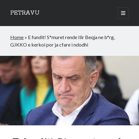
PETRAVU
open
primary
Sidebar
menu
Categories
Home
»
E fundit! S*muret rende Ilir Beqja ne b*rg,
Bank
GJKKO e kerkoi por ja cfare i ndodhi
Credit Cards
Uncategorized
World