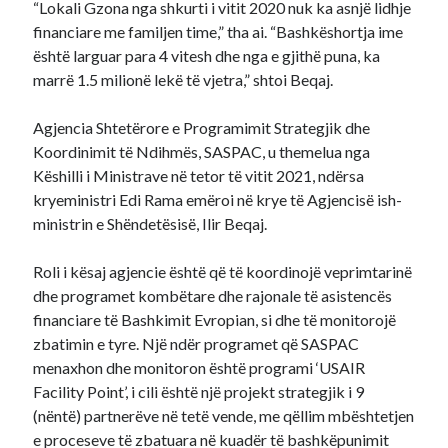
“Lokali Gzona nga shkurti i vitit 2020 nuk ka asnjë lidhje
financiare me familjen time,” tha ai. “Bashkëshortja ime
është larguar para 4 vitesh dhe nga e gjithë puna, ka
marrë 1.5 milionë lekë të vjetra,” shtoi Beqaj.
Agjencia Shtetërore e Programimit Strategjik dhe
Koordinimit të Ndihmës, SASPAC, u themelua nga
Këshilli i Ministrave në tetor të vitit 2021, ndërsa
kryeministri Edi Rama emëroi në krye të Agjencisë ish-
ministrin e Shëndetësisë, Ilir Beqaj.
Roli i kësaj agjencie është që të koordinojë veprimtarinë
dhe programet kombëtare dhe rajonale të asistencës
financiare të Bashkimit Evropian, si dhe të monitorojë
zbatimin e tyre. Një ndër programet që SASPAC
menaxhon dhe monitoron është programi ‘USAIR
Facility Point’, i cili është një projekt strategjik i 9
(nëntë) partnerëve në tetë vende, me qëllim mbështetjen
e proceseve të zbatuara në kuadër të bashkëpunimit