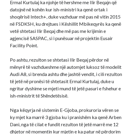
Ermal Kurtulaj ka njohje të hershme me Ilir Beqajn që
datojnë në kohën kur ish-ministri ka qenë ortak i
shoqërisë Intech+, duke vazhduar më pas në vitin 2015
në FSDKSH, ku drejtues i Këshillit Mbikeqyrës ka qenë
vetë shtetasi Ilir Beqaj dhe më pas me krijimin e
agjencisë SASPAC, si i punësuar në projektin Eusair
Facility Point.
Po ashtu, rezulton se shtetasi Ilir Beqaj përdor në
mënyrë të vazhdueshme një automjet luksoz të modelit
Audi A8, si brenda ashtu dhe jashtë vendit, i cili rezulton
të jetë në pronësi të shtetasit Ermal Kurtulaj, duke u
ngritur dyshime se mjeti mund të jetë pasuri e fshehur e
ish-ministrit të Shëndetësisë.
Nga këqyrja në sistemin E-Gjoba, prokuroria vëren se
ky mjet ka marrë 3 gjoba ku i pranishëm ka qenë Arben
Dani, nga të cilat e fundit rezulton të jetë marrë me 12
dhjetor në momentin kur mjetin e ka patur në përdorim