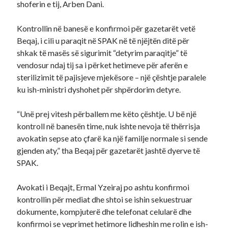
shoferin e tij, Arben Dani.
Kontrollin në banesë e konfirmoi për gazetarët vetë
Beqaj, i cili u paraqit në SPAK në të njëjtën ditë për
shkak të masës së sigurimit “detyrim paraqitje” të
vendosur ndaj tij sa i përket hetimeve për aferën e
sterilizimit të pajisjeve mjekësore – një çështje paralele
ku ish-ministri dyshohet për shpërdorim detyre.
“Unë prej vitesh përballem me këto çështje. U bë një
kontroll në banesën time, nuk ishte nevoja të thërrisja
avokatin sepse ato çfarë ka një familje normale si sende
gjenden aty,” tha Beqaj për gazetarët jashtë dyerve të
SPAK.
Avokati i Beqajt, Ermal Yzeiraj po ashtu konfirmoi
kontrollin për mediat dhe shtoi se ishin sekuestruar
dokumente, kompjuterë dhe telefonat celularë dhe
konfirmoi se veprimet hetimore lidheshin me rolin e ish-