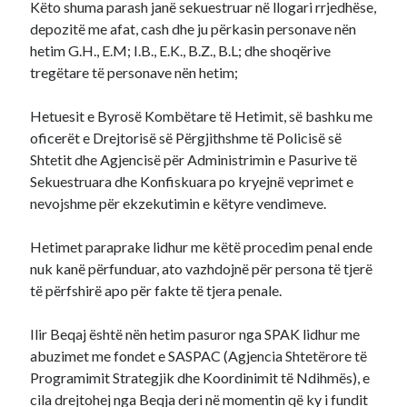
Këto shuma parash janë sekuestruar në llogari rrjedhëse,
depozitë me afat, cash dhe ju përkasin personave nën
hetim G.H., E.M; I.B., E.K., B.Z., B.L; dhe shoqërive
tregëtare të personave nën hetim;
Hetuesit e Byrosë Kombëtare të Hetimit, së bashku me
oficerët e Drejtorisë së Përgjithshme të Policisë së
Shtetit dhe Agjencisë për Administrimin e Pasurive të
Sekuestruara dhe Konfiskuara po kryejnë veprimet e
nevojshme për ekzekutimin e këtyre vendimeve.
Hetimet paraprake lidhur me këtë procedim penal ende
nuk kanë përfunduar, ato vazhdojnë për persona të tjerë
të përfshirë apo për fakte të tjera penale.
Ilir Beqaj është nën hetim pasuror nga SPAK lidhur me
abuzimet me fondet e SASPAC (Agjencia Shtetërore të
Programimit Strategjik dhe Koordinimit të Ndihmës), e
cila drejtohej nga Beqja deri në momentin që ky i fundit