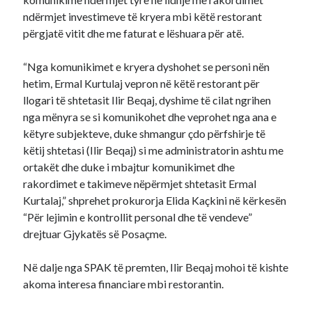
ndërmjet investimeve të kryera mbi këtë restorant
përgjatë vitit dhe me faturat e lëshuara për atë.
“Nga komunikimet e kryera dyshohet se personi nën
hetim, Ermal Kurtulaj vepron në këtë restorant për
llogari të shtetasit Ilir Beqaj, dyshime të cilat ngrihen
nga mënyra se si komunikohet dhe veprohet nga ana e
këtyre subjekteve, duke shmangur çdo përfshirje të
këtij shtetasi (Ilir Beqaj) si me administratorin ashtu me
ortakët dhe duke i mbajtur komunikimet dhe
rakordimet e takimeve nëpërmjet shtetasit Ermal
Kurtalaj,” shprehet prokurorja Elida Kaçkini në kërkesën
“Për lejimin e kontrollit personal dhe të vendeve”
drejtuar Gjykatës së Posaçme.
Në dalje nga SPAK të premten, Ilir Beqaj mohoi të kishte
akoma interesa financiare mbi restorantin.