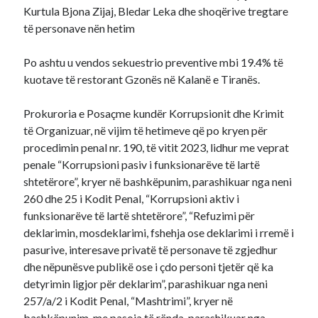
Kurtula Bjona Zijaj, Bledar Leka dhe shoqërive tregtare
të personave nën hetim
Po ashtu u vendos sekuestrio preventive mbi 19.4% të
kuotave të restorant Gzonës në Kalanë e Tiranës.
Prokuroria e Posaçme kundër Korrupsionit dhe Krimit
të Organizuar, në vijim të hetimeve që po kryen për
procedimin penal nr. 190, të vitit 2023, lidhur me veprat
penale “Korrupsioni pasiv i funksionarëve të lartë
shtetërore”, kryer në bashkëpunim, parashikuar nga neni
260 dhe 25 i Kodit Penal, “Korrupsioni aktiv i
funksionarëve të lartë shtetërore”, “Refuzimi për
deklarimin, mosdeklarimi, fshehja ose deklarimi i rremë i
pasurive, interesave privatë të personave të zgjedhur
dhe nëpunësve publikë ose i çdo personi tjetër që ka
detyrimin ligjor për deklarim”, parashikuar nga neni
257/a/2 i Kodit Penal, “Mashtrimi”, kryer në
bashkëpunim, me pasoja të rënda, parashikuar nga