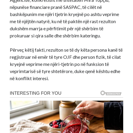
nëpunëse financiare pranë SASPAC, të cilët në
bashkëpunim me njëri tjetrin kryejnë po ashtu veprime
me të njëjtën natyrë, ku në të paktën një rast rezulton
dukshëm marrja e përfitimit për një shërbim të
prokuruar si qira salle dhe shërbim kateringu.
Përveç këtij fakti, rezulton se të dy këta persona kanë të
regjistruar në emër të tyre OJF dhe person fizik, të cilat
kryejnë veprime me njëri-tjetrin po në funksion të
veprimtarisë së tyre shtetërore, duke qenë kështu edhe
në konflikt interesi.