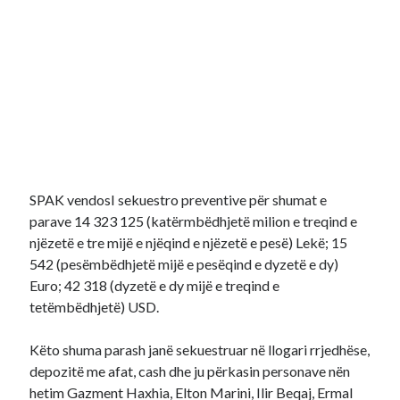
SPAK vendosI sekuestro preventive për shumat e
parave 14 323 125 (katërmbëdhjetë milion e treqind e
njëzetë e tre mijë e njëqind e njëzetë e pesë) Lekë; 15
542 (pesëmbëdhjetë mijë e pesëqind e dyzetë e dy)
Euro; 42 318 (dyzetë e dy mijë e treqind e
tetëmbëdhjetë) USD.
Këto shuma parash janë sekuestruar në llogari rrjedhëse,
depozitë me afat, cash dhe ju përkasin personave nën
hetim Gazment Haxhia, Elton Marini, Ilir Beqaj, Ermal