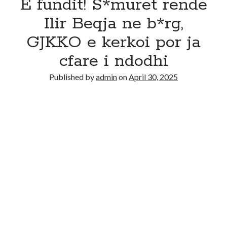
E fundit! S*muret rende
Ilir Beqja ne b*rg,
GJKKO e kerkoi por ja
cfare i ndodhi
Published by
admin
on
April 30, 2025