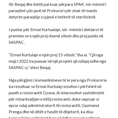
Ilir Beqaj dhe është parkuar përpara SPAK. Ish-ministri
paraqitet çdo javë në Prokurori për shak të masës
detyrim paraqitje si pjesë e hetimit të sterilizimit.
I pyetur për Ermal Kurtualajn, ish- ministri deklaroi të
premten se e njeh prej shumë vitesh dhe prej punës në
SASPAC.
“Ermal Kurtulajn e njoh prej 15 vitesh,” tha ai. “Që nga
maji i 2022 ka punuar në një projekt që ndiqej edhe nga
SASPAC-u,” shtoi Beqaj.
Nga përgjimi i komunikimeve të kryera nga Prokuroria
ka rezultuar se Ermal Kurtulaj rezulton i përfshirë në
punët e restorantit Gzona. Ai interesohet vazhdimisht
për mbarëvajtjen e këtij restoranti, duke vepruar si
epror ndaj administratorit të restorantit, Gazmend
Prenga dhe në ditët e fundit të dhjetorit, ka disa
komunikime ndërmjet tyre në lidhje me rakordimet