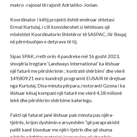
makro -rajonal të rajonit Adriatiko-Jonian.
Koordinator i këtij projekti është emëruar shtetasi
Ermal Kurtulaj, i cili konsiderohet si lehtësues që
mbështet Koordinatorin Shtetëror të SASPAC, Ilir Beqaj
në përmbushjen e detyrave të tij.
Sipas SPAK, rreth orës 4 pasdreke më 16 gusht 2023,
shoqëria tregtare ‘Landways International’ ka lëshuar
një faturë me përshkrimin ; kontratë shërbimi’ dhe vlerë
149,809.21 euro kundrejt programit EUSAIR të drejtuar
nga Kurtulaj. Disa minuta përpara, restoranti Gzona i ka
lëshuar kësaj kompani një faturë me vlerë 4,18 milionë
lekë dhe përshkrim shërbime kateringu.
Fakti që faturat janë lëshuar pak minuta pas njëra-
tjetrës, krijon dyshimin e arsyeshëm “që paraprakisht
palët kanë biseduar me njëri-tjetrin dhe që shuma
përbën përfitim material, korrupsion që shoqëria