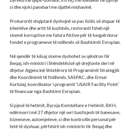
si dhe njoki panxhari me djathë mishavinë.
Prokurorët shqiptarë dyshojnë se pas listës së shquar të
klientëve dhe artit të kuzhinës, restoranti fsheh një
skemë korruptive me fatura fiktive për të keqpërdorur
fondet e programeve të ndihmës së Bashkimit Evropian.
Në qendër të kësaj skeme dyshohet se qëndron Ilir
Beqaj, ish-ministri i Shëndetësisë që drejtonte deri në
dhjetor Agjencinë Shtetërore të Programimit Strategjik
dhe Koordinimit të Ndihmës, SASPAC, dhe Ermal
Kurtulaj, koordinator i programit ‘USAIR Facility Point’
të financuar nga Bashkimi Evropian.
Si pjesë të hetimit, Byroja Kombëtare e Hetimit, BKH,
ndërmorri më 27 dhjetor një seri bastisjesh të banesave,
bizneseve, automjeteve, si dhe kontrollin personal për
tetë të dyshuar, përfshirë ish-ministrin Ilir Beqaj dhe