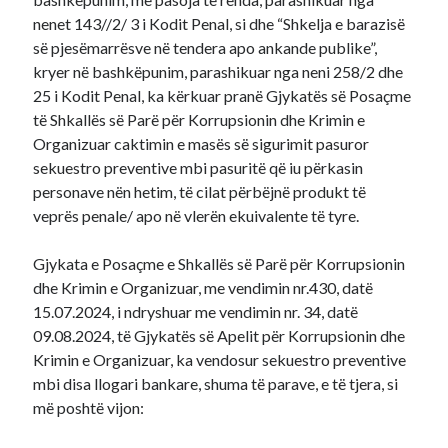
nenet 143//2/ 3 i Kodit Penal, si dhe “Shkelja e barazisë
së pjesëmarrësve në tendera apo ankande publike”,
kryer në bashkëpunim, parashikuar nga neni 258/2 dhe
25 i Kodit Penal, ka kërkuar pranë Gjykatës së Posaçme
të Shkallës së Parë për Korrupsionin dhe Krimin e
Organizuar caktimin e masës së sigurimit pasuror
sekuestro preventive mbi pasuritë që iu përkasin
personave nën hetim, të cilat përbëjnë produkt të
veprës penale/ apo në vlerën ekuivalente të tyre.
Gjykata e Posaçme e Shkallës së Parë për Korrupsionin
dhe Krimin e Organizuar, me vendimin nr.430, datë
15.07.2024, i ndryshuar me vendimin nr. 34, datë
09.08.2024, të Gjykatës së Apelit për Korrupsionin dhe
Krimin e Organizuar, ka vendosur sekuestro preventive
mbi disa llogari bankare, shuma të parave, e të tjera, si
më poshtë vijon: