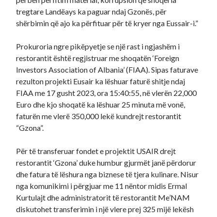
tregtare Landëays ka paguar ndaj Gzonës, për
shërbimin që ajo ka përfituar për të kryer nga Eussair-i.”
Prokuroria ngre pikëpyetje se një rast i ngjashëm i
restorantit është regjistruar me shoqatën ‘Foreign
Investors Association of Albania’ (FIAA). Sipas faturave
rezulton projekti Eusair ka lëshuar faturë shitje ndaj
FIAA me 17 gusht 2023, ora 15:40:55, në vlerën 22,000
Euro dhe kjo shoqatë ka lëshuar 25 minuta më vonë,
faturën me vlerë 350,000 lekë kundrejt restorantit
“Gzona”.
Për të transferuar fondet e projektit USAIR drejt
restorantit ‘Gzona’ duke humbur gjurmët janë përdorur
dhe fatura të lëshura nga biznese të tjera kulinare. Nisur
nga komunikimi i përgjuar me 11 nëntor midis Ermal
Kurtulajt dhe administratorit të restorantit Me’NAM
diskutohet transferimin i një vlere prej 325 mijë lekësh