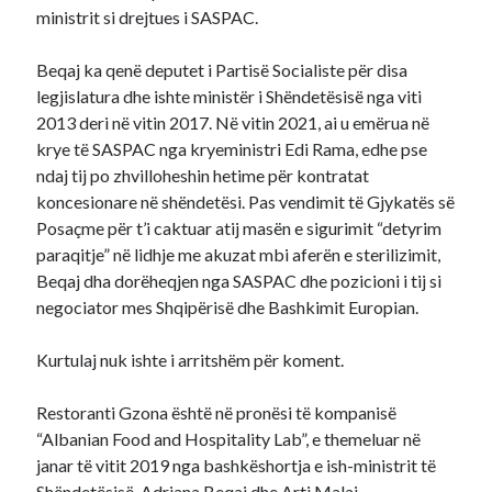
ministrit si drejtues i SASPAC.
Beqaj ka qenë deputet i Partisë Socialiste për disa
legjislatura dhe ishte ministër i Shëndetësisë nga viti
2013 deri në vitin 2017. Në vitin 2021, ai u emërua në
krye të SASPAC nga kryeministri Edi Rama, edhe pse
ndaj tij po zhvilloheshin hetime për kontratat
koncesionare në shëndetësi. Pas vendimit të Gjykatës së
Posaçme për t’i caktuar atij masën e sigurimit “detyrim
paraqitje” në lidhje me akuzat mbi aferën e sterilizimit,
Beqaj dha dorëheqjen nga SASPAC dhe pozicioni i tij si
negociator mes Shqipërisë dhe Bashkimit Europian.
Kurtulaj nuk ishte i arritshëm për koment.
Restoranti Gzona është në pronësi të kompanisë
“Albanian Food and Hospitality Lab”, e themeluar në
janar të vitit 2019 nga bashkëshortja e ish-ministrit të
Shëndetësisë, Adriana Beqaj dhe Arti Malaj.