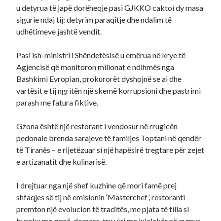
u detyrua të japë dorëheqje pasi GJKKO caktoi dy masa
sigurie ndaj tij: detyrim paraqitje dhe ndalim të
udhëtimeve jashtë vendit.
Pasi ish-ministri i Shëndetësisë u emërua në krye të
Agjencisë që monitoron milionat e ndihmës nga
Bashkimi Evropian, prokurorët dyshojnë se ai dhe
vartësit e tij ngritën një skemë korrupsioni dhe pastrimi
parash me fatura fiktive.
Gzona është një restorant i vendosur në rrugicën
pedonale brenda sarajeve të familjes Toptani në qendër
të Tiranës – e rijetëzuar si një hapësirë tregtare për zejet
e artizanatit dhe kulinarisë.
I drejtuar nga një shef kuzhine që mori famë prej
shfaqjes së tij në emisionin ‘Masterchef’, restoranti
premton një evolucion të traditës, me pjata të tilla si
byreku me qepë-domate, tru viçi me lulelakër në qymyr