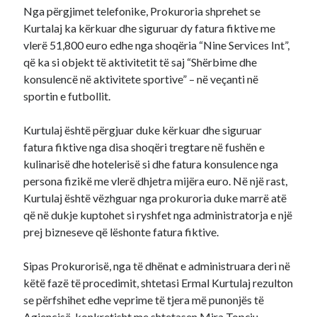
Nga përgjimet telefonike, Prokuroria shprehet se
Kurtalaj ka kërkuar dhe siguruar dy fatura fiktive me
vlerë 51,800 euro edhe nga shoqëria “Nine Services Int”,
që ka si objekt të aktivitetit të saj “Shërbime dhe
konsulencë në aktivitete sportive” – në veçanti në
sportin e futbollit.
Kurtulaj është përgjuar duke kërkuar dhe siguruar
fatura fiktive nga disa shoqëri tregtare në fushën e
kulinarisë dhe hotelerisë si dhe fatura konsulence nga
persona fizikë me vlerë dhjetra mijëra euro. Në një rast,
Kurtulaj është vëzhguar nga prokuroria duke marrë atë
që në dukje kuptohet si ryshfet nga administratorja e një
prej bizneseve që lëshonte fatura fiktive.
Sipas Prokurorisë, nga të dhënat e administruara deri në
këtë fazë të procedimit, shtetasi Ermal Kurtulaj rezulton
se përfshihet edhe veprime të tjera më punonjës të
Agjencisë, konkretisht me shtetasen Mira Topçiu,