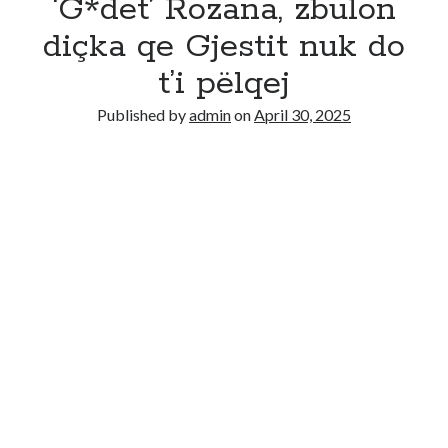
‘G*det’ Rozana, zbulon
diçka qe Gjestit nuk do
t’i pëlqej
Published by
admin
on
April 30, 2025