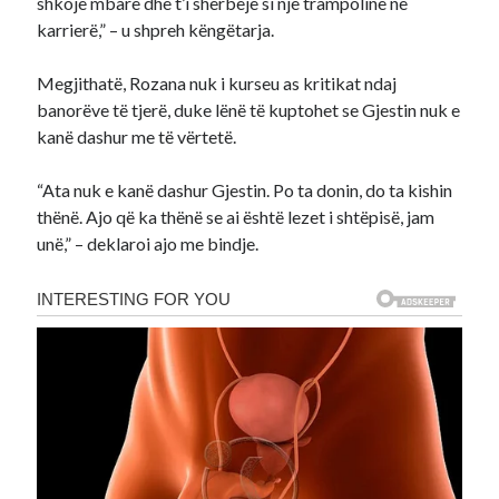
shkojë mbarë dhe t’i shërbejë si një trampolinë në
karrierë,” – u shpreh këngëtarja.
Megjithatë, Rozana nuk i kurseu as kritikat ndaj
banorëve të tjerë, duke lënë të kuptohet se Gjestin nuk e
kanë dashur me të vërtetë.
“Ata nuk e kanë dashur Gjestin. Po ta donin, do ta kishin
thënë. Ajo që ka thënë se ai është lezet i shtëpisë, jam
unë,” – deklaroi ajo me bindje.