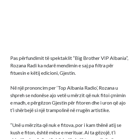
Pas përfundimit të spektaklit “Big Brother VIP Albania”,
Rozana Radi ka ndarë mendimin e saj pa filtra për
fituesin e këtij edicioni, Gjestin.
Në një prononcim per ‘Top Albania Radio’, Rozana u
shpreh se ndonëse ajo vetë u mërzit që nuk fitoi çmimin
e madh, e përgëzon Gjestin për fitoren dhe i uron që ajo
t’i shërbejë si një trampolinë në rrugën artistike.
“Unë u mërzita që nuk e fitova, por i kam thënë atij se
kush e fiton, është mëse e merituar. Ai ta gëzojë, t’i