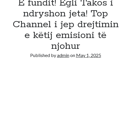
E fundit! Egli Takos i
ndryshon jeta! Top
Channel i jep drejtimin
e këtij emisioni të
njohur
Published by
admin
on
May 1, 2025