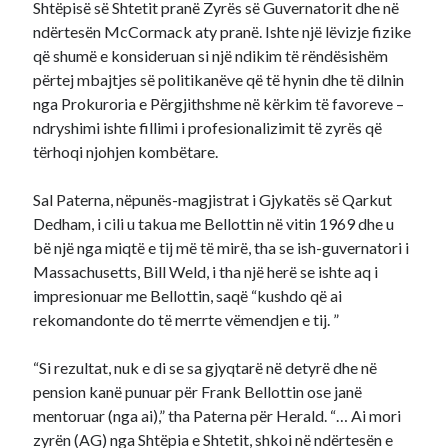
Shtëpisë së Shtetit pranë Zyrës së Guvernatorit dhe në
ndërtesën McCormack aty pranë. Ishte një lëvizje fizike
që shumë e konsideruan si një ndikim të rëndësishëm
përtej mbajtjes së politikanëve që të hynin dhe të dilnin
nga Prokuroria e Përgjithshme në kërkim të favoreve –
ndryshimi ishte fillimi i profesionalizimit të zyrës që
tërhoqi njohjen kombëtare.
Sal Paterna, nëpunës-magjistrat i Gjykatës së Qarkut
Dedham, i cili u takua me Bellottin në vitin 1969 dhe u
bë një nga miqtë e tij më të mirë, tha se ish-guvernatori i
Massachusetts, Bill Weld, i tha një herë se ishte aq i
impresionuar me Bellottin, saqë “kushdo që ai
rekomandonte do të merrte vëmendjen e tij. ”
“Si rezultat, nuk e di se sa gjyqtarë në detyrë dhe në
pension kanë punuar për Frank Bellottin ose janë
mentoruar (nga ai),” tha Paterna për Herald. “… Ai mori
zyrën (AG) nga Shtëpia e Shtetit, shkoi në ndërtesën e