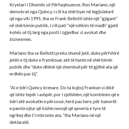
Kryetari i Dhomës së Përfaqësuesve, Ron Mariano, një
demokrat nga Quincy, i cili ka shërbyer në legjislaturë
që nga viti 1991, tha se Frank Bellotti ishte një “gjigant”
në shërbimin publik, i cili pati “një ndikim të madh” gjatë
kohës së tij larg nga posti i zgjedhur si avokat dhe
biznesmen.
Mariano tha se Bellotti preku shumë jetë, duke përfshirë
jetën e tij duke e frymëzuar atë të hynte në shërbimin
publik dhe “duke dhënë një shembull për të gjithë ata që
erdhën pas tij”.
“Ai e bëri Quincy krenare. Do ta kujtoj Frankun si dikë
që ishte tepër i ashpër, por i sjellshëm, një kombinim që e
bëri atë avokatin e përsosur, herë pas here, për banorët
e pambrojtur që kishin nevojë që qeveria e tyre të
ngrihej dhe t’i mbronte ata, “tha Mariano në një
deklaratë.