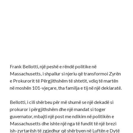
Frank Bellotti, një peshë e rëndë politike në
Massachusetts, i shpallur si njeriu që transformoi Zyrën
e Prokurorit të Përgjithshëm të shtetit, vdiq të martën
në moshën 101-vjeçare, tha familja e tij në një deklaratë.
Bellotti, i cili shërbeu për më shumë se një dekadë si
prokuror i përgjithshëm dhe një mandat si toger
guvernator, mbajti një post me ndikim në politikën e
Massachusetts dhe ishte një nga të fundit të një brezi
ish-zyrtarësh të zgjedhur që shërbyen në Luftën e Dytë