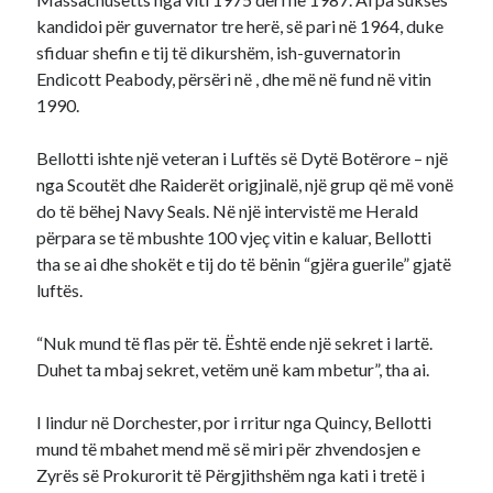
kandidoi për guvernator tre herë, së pari në 1964, duke
sfiduar shefin e tij të dikurshëm, ish-guvernatorin
Endicott Peabody, përsëri në , dhe më në fund në vitin
1990.
Bellotti ishte një veteran i Luftës së Dytë Botërore – një
nga Scoutët dhe Raiderët origjinalë, një grup që më vonë
do të bëhej Navy Seals. Në një intervistë me Herald
përpara se të mbushte 100 vjeç vitin e kaluar, Bellotti
tha se ai dhe shokët e tij do të bënin “gjëra guerile” gjatë
luftës.
“Nuk mund të flas për të. Është ende një sekret i lartë.
Duhet ta mbaj sekret, vetëm unë kam mbetur”, tha ai.
I lindur në Dorchester, por i rritur nga Quincy, Bellotti
mund të mbahet mend më së miri për zhvendosjen e
Zyrës së Prokurorit të Përgjithshëm nga kati i tretë i