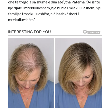
dhe të tregoja sa shumë e dua atë”, tha Paterna. “Ai ishte
një djalë i mrekullueshëm, një burrë i mrekullueshëm, një
familjar i mrekullueshëm, një bashkëshort i
mrekullueshëm.”