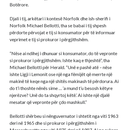
Botërore.
Djali i tij, arkëtari i kontesë Norfolk dhe ish-sherifi i
Norfolk Michael Bellotti, tha se babai i tij shpesh
përdorte përvojat e tij si konsumator për të informuar
veprimet e tij si prokuror i përgjithshëm.
“Nëse ai ndihej i dhunuar si konsumator, do të vepronte
si prokuror i përgjithshëm. Ishte kaq e thjeshtë”, tha
Michael Bellotti për Herald. “Unë e pashë atë – nëse
ishte Ligji i Lemonit ose një nga fëmijët që merrte një
makinë të keqe nga një shitës makinash të përdorura. Ai
do t’i thoshte nënës sime … ‘a mund t’u besosh këtyre
njerëzve? Unë do ta shqyrtoj këtë.’ Ai ishte një djalë
mesatar që vepronte për çdo mashkull.”
Bellotti shërbeu si nënguvernator i shtetit nga viti 1963
deri në 1965 dhe si prokuror i përgjithshëm i
Massachusetts nga viti 1975 deri në 1987. Ai pa sukses