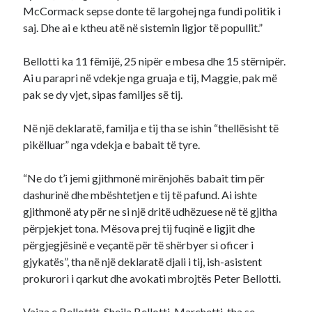
McCormack sepse donte të largohej nga fundi politik i
saj. Dhe ai e ktheu atë në sistemin ligjor të popullit.”
Bellotti ka 11 fëmijë, 25 nipër e mbesa dhe 15 stërnipër.
Ai u parapri në vdekje nga gruaja e tij, Maggie, pak më
pak se dy vjet, sipas familjes së tij.
Në një deklaratë, familja e tij tha se ishin “thellësisht të
pikëlluar” nga vdekja e babait të tyre.
“Ne do t’i jemi gjithmonë mirënjohës babait tim për
dashurinë dhe mbështetjen e tij të pafund. Ai ishte
gjithmonë aty për ne si një dritë udhëzuese në të gjitha
përpjekjet tona. Mësova prej tij fuqinë e ligjit dhe
përgjegjësinë e veçantë për të shërbyer si oficer i
gjykatës”, tha në një deklaratë djali i tij, ish-asistent
prokurori i qarkut dhe avokati mbrojtës Peter Bellotti.
Vajza e Bellottit, Sheila Bellotti-Marchetti, tha se