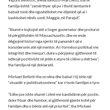
familja është “zemërthyer që po i thotë lamtumirë
babait tonë dhe ngushëllohet me dijeninë që ai i
bashkohet nënës sonë, Maggie, në Parajsë”.
“Shumë e kujtojnë atë si toger guvernator dhe prokuror
të përgjithshëm të Massachusetts, dhe ne ende
dëgjojmë histori nga njerëz të panumërt që e
konsideronin atë një mentor. Ai i formësoi politikat me
integritet dhe mençuri, duke u përpjekur gjithmonë të
ndikojë pozitivisht në jetën e atyre të cilëve u shërbeu”,
tha familja në një deklaratë.
Michael Bellotti tha se nëna dhe babai i tij ishin një
“skuadër e jashtëzakonshme” kur rrisnin familjen e tyre.
“Edhe pse ishte shumë i zënë me kandidimin për postin,
duke fituar dhe humbur, ai gjithmonë gjente kohë për
familjen dhe e bënte atë një prioritet”, tha Michael