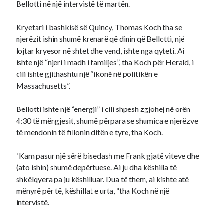
Bellotti në një intervistë të martën.
Kryetari i bashkisë së Quincy, Thomas Koch tha se
njerëzit ishin shumë krenarë që dinin që Bellotti, një
lojtar kryesor në shtet dhe vend, ishte nga qyteti. Ai
ishte një “njeri i madh i familjes”, tha Koch për Herald, i
cili ishte gjithashtu një “ikonë në politikën e
Massachusetts”.
Bellotti ishte një “energji” i cili shpesh zgjohej në orën
4:30 të mëngjesit, shumë përpara se shumica e njerëzve
të mendonin të fillonin ditën e tyre, tha Koch.
“Kam pasur një sërë bisedash me Frank gjatë viteve dhe
(ato ishin) shumë depërtuese. Ai ju dha këshilla të
shkëlqyera pa ju këshilluar. Dua të them, ai kishte atë
mënyrë për të, këshillat e urta, “tha Koch në një
intervistë.