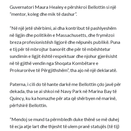
Guvernatori Maura Healey e përshkroi Bellottin si një
“mentor, koleg dhe mik të dashur”.
“Në një jetë shërbimi, ai dha kontribut të pashlyeshëm
në ligjin dhe politikën e Massachusetts, dhe frymëzoi
breza profesionistësh ligjorë dhe nëpunës publikë. Puna
e tij për të mbrojtur banorët dhe për të mbështetur
sundimin e ligjit është respektuar dhe njohur gjerësisht
në të gjithë vendin nga Shoqata Kombëtare e
Prokurorëve të Përgjithshëm”, tha ajo në një deklaratë.
Paterna, i cili do të hante darkë me Bellottin çdo javë për
dekada, tha se ai shkoi në Navy Park në Marina Bay të
Quincy, ku ka homazhe për ata që shërbyen në marinë,
përfshirë Bellottin.
“Mendoj se mund ta përmbledh duke thënë se më duhej
të ecja atje lart dhe thjesht të ulem pranë statujës (të tij)