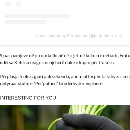
A post shared by Për’puthen (@perputhen_tch)
Sipas pamjeve që po qarkullojnë në rrjet, në kulmin e debatit, Emi u n
ndërsa Ketrina reagoi menjëherë duke e kapur për flokësh.
Përplasja fizike zgjati pak sekonda, por mjaftoi për ta kthyer ske
detyruar stafin e “Për’puthen” të ndërhyjë menjëherë.