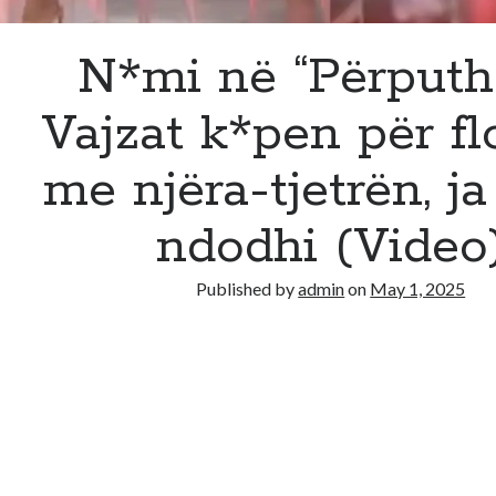
N*mi në “Përputh
Vajzat k*pen për f
me njëra-tjetrën, ja
ndodhi (Video
Published by
admin
on
May 1, 2025