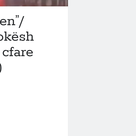
en”/
lokësh
 cfare
)