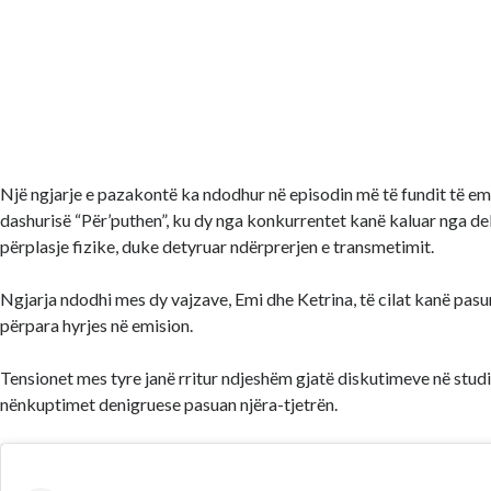
Një ngjarje e pazakontë ka ndodhur në episodin më të fundit të emi
dashurisë “Për’puthen”, ku dy nga konkurrentet kanë kaluar nga de
përplasje fizike, duke detyruar ndërprerjen e transmetimit.
Ngjarja ndodhi mes dy vajzave, Emi dhe Ketrina, të cilat kanë pasu
përpara hyrjes në emision.
Tensionet mes tyre janë rritur ndjeshëm gjatë diskutimeve në stud
nënkuptimet denigruese pasuan njëra-tjetrën.