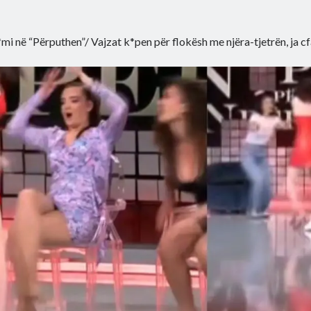
mi në “Përputhen”/ Vajzat k*pen për flokësh me njëra-tjetrën, ja c