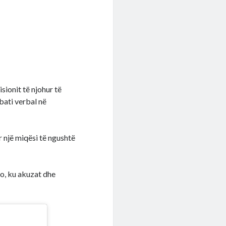
sionit të njohur të
bati verbal në
r një miqësi të ngushtë
io, ku akuzat dhe