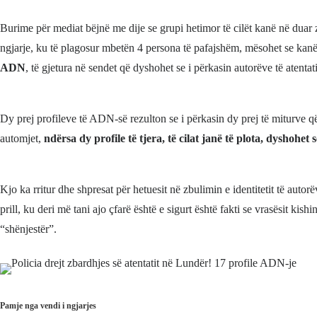
Burime për mediat bëjnë me dije se grupi hetimor të cilët kanë në duar 
ngjarje, ku të plagosur mbetën 4 persona të pafajshëm, mësohet se kanë
ADN
, të gjetura në sendet që dyshohet se i përkasin autorëve të atentati
Dy prej profileve të ADN-së rezulton se i përkasin dy prej të miturve 
automjet,
ndërsa dy profile të tjera, të cilat janë të plota, dyshohet 
Kjo ka rritur dhe shpresat për hetuesit në zbulimin e identitetit të autor
prill, ku deri më tani ajo çfarë është e sigurt është fakti se vrasësit kishi
“shënjestër”.
Pamje nga vendi i ngjarjes