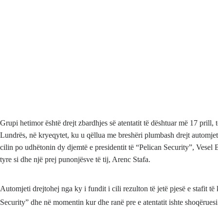
Grupi hetimor është drejt zbardhjes së atentatit të dështuar më 17 prill
Lundrës, në kryeqytet, ku u qëllua me breshëri plumbash drejt automje
cilin po udhëtonin dy djemtë e presidentit të “Pelican Security”, Vesel
tyre si dhe një prej punonjësve të tij, Arenc Stafa.
Automjeti drejtohej nga ky i fundit i cili rezulton të jetë pjesë e stafit 
Security” dhe në momentin kur dhe ranë pre e atentatit ishte shoqëruesi