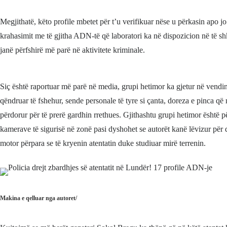
Megjithatë, këto profile mbetet për t’u verifikuar nëse u përkasin apo 
krahasimit me të gjitha ADN-të që laboratori ka në dispozicion në të s
janë përfshirë më parë në aktivitete kriminale.
Siç është raportuar më parë në media, grupi hetimor ka gjetur në vendin
qëndruar të fshehur, sende personale të tyre si çanta, doreza e pinca që
përdorur për të prerë gardhin rrethues. Gjithashtu grupi hetimor është 
kamerave të sigurisë në zonë pasi dyshohet se autorët kanë lëvizur për
motor përpara se të kryenin atentatin duke studiuar mirë terrenin.
Makina e qelluar nga autoret/