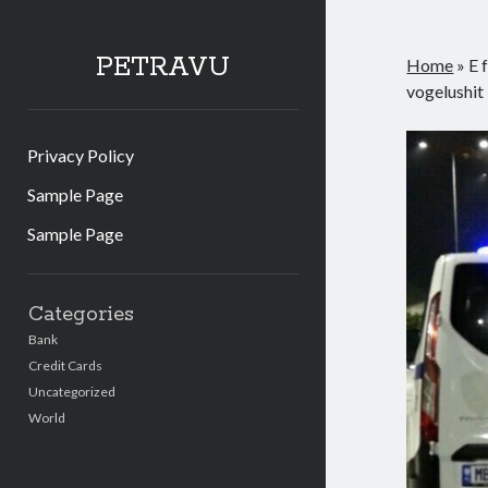
PETRAVU
Home
»
E 
vogelushit
Privacy Policy
Sample Page
Sample Page
Sidebar
Categories
Bank
Credit Cards
Uncategorized
World