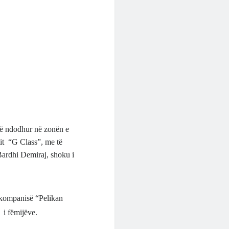
, të ndodhur në zonën e
tit “G Class”, me të
 Bardhi Demiraj, shoku i
të kompanisë “Pelikan
 i fëmijëve.