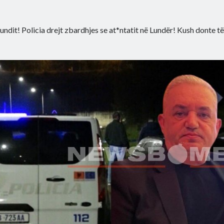
fundit! Policia drejt zbardhjes se at*ntatit në Lundër! Kush donte të