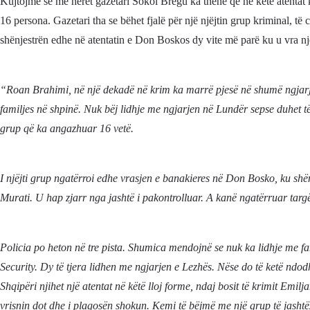
Kujtojmë se më herët gazetari Sokol Bregu ka thënë që në këtë atentat
16 persona. Gazetari tha se bëhet fjalë për një njëjtin grup kriminal, të 
shënjestrën edhe në atentatin e Don Boskos dy vite më parë ku u vra nj
“Roan Brahimi, në një dekadë në krim ka marrë pjesë në shumë ngjarj
familjes në shpinë. Nuk bëj lidhje me ngjarjen në Lundër sepse duhet t
grup që ka angazhuar 16 vetë.
I njëjti grup ngatërroi edhe vrasjen e banakieres në Don Bosko, ku shën
Murati. U hap zjarr nga jashtë i pakontrolluar. A kanë ngatërruar targ
Policia po heton në tre pista. Shumica mendojnë se nuk ka lidhje me f
Security. Dy të tjera lidhen me ngjarjen e Lezhës. Nëse do të ketë ndod
Shqipëri njihet një atentat në këtë lloj forme, ndaj bosit të krimit Emilj
vrisnin dot dhe i plagosën shokun. Kemi të bëjmë me një grup të jash