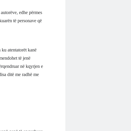
jo autorëve, edhe përmes
hkuarën të personave që
 ku atentatorët kanë
 mendohet të jenë
përqendruar në kqyrjen e
 disa ditë me radhë me