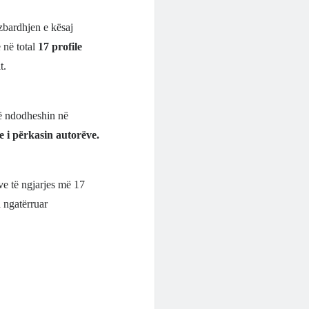
zbardhjen e kësaj
 në total
17 profile
t.
që ndodheshin në
se i përkasin autorëve.
ëve të ngjarjes më 17
n ngatërruar