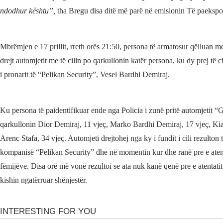
ndodhur kështu”,
tha Bregu disa ditë më parë në emisionin Të paekspo
Mbrëmjen e 17 prillit, rreth orës 21:50, persona të armatosur qëlluan 
drejt automjetit me të cilin po qarkullonin katër persona, ku dy prej të ci
i pronarit të “Pelikan Security”, Vesel Bardhi Demiraj.
Ku persona të paidentifikuar ende nga Policia i zunë pritë automjetit “G
qarkullonin Dior Demiraj, 11 vjeç, Marko Bardhi Demiraj, 17 vjeç, Ki
Arenc Stafa, 34 vjeç. Automjeti drejtohej nga ky i fundit i cili rezulton të
kompanisë “Pelikan Security” dhe në momentin kur dhe ranë pre e atent
fëmijëve. Disa orë më vonë rezultoi se ata nuk kanë qenë pre e atentatit
kishin ngatërruar shënjestër.