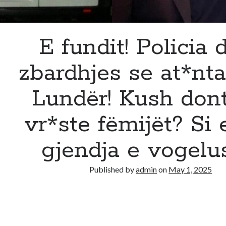
E fundit! Policia d
zbardhjes se at*nta
Lundër! Kush dont
vr*ste fëmijët? Si 
gjendja e vogelu
Published by
admin
on
May 1, 2025