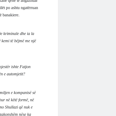
 kanë qenë të angazhuar
cilët po ashtu ngatërruan
ë banakiere.
e kriminale dhe ia la
ë kemi të bëjmë me një
jestër ishte Fatjon
ën e automjetit?
amiljen e kompanisë së
hur në këtë formë, në
ano Shullazi që nuk e
tëzakonshëm nëse ka