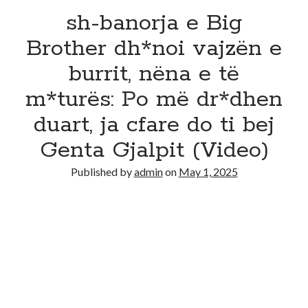
sh-banorja e Big
Brother dh*noi vajzën e
burrit, nëna e të
m*turës: Po më dr*dhen
duart, ja cfare do ti bej
Genta Gjalpit (Video)
Published by
admin
on
May 1, 2025