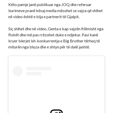
Këto pamje janë publikuar nga JOQ dhe referuar
burimeve pranë kësaj media mësohet se vajza që shihet
në video është e bija e partnerit të Gjalpit.
Siç shihet dhe në video, Genta e kap vajzën fillimisht nga
flokët dhe më pas rrëzohet duke e ndjekur. Pasi kanë
kryer blerjet ish-konkurrentja e Big Brother tërheq të
miturën nga bluza dhe e shtyn për të dalë jashtë.