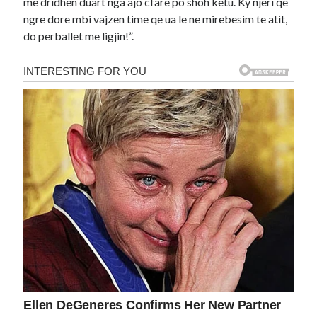
me dridhen duart nga ajo cfare po shoh ketu. Ky njeri qe
ngre dore mbi vajzen time qe ua le ne mirebesim te atit,
do perballet me ligjin!”.