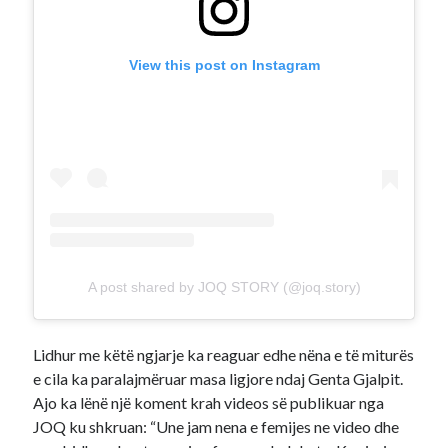
View this post on Instagram
A post shared by JOQ STORY (@joq.story)
Lidhur me këtë ngjarje ka reaguar edhe nëna e të miturës
e cila ka paralajmëruar masa ligjore ndaj Genta Gjalpit.
Ajo ka lënë një koment krah videos së publikuar nga
JOQ ku shkruan: “Une jam nena e femijes ne video dhe