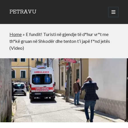
PETRAVU
open
primary
Sidebar
menu
Categories
Home
»
E fundit! Turisti në gjendje të d*hur vr*t me
Bank
th*kë gruan në Shkodër dhe tenton t’i japë f*nd jetës
Credit Cards
(Video)
Uncategorized
World