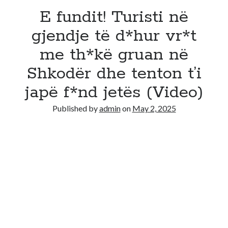
E fundit! Turisti në
gjendje të d*hur vr*t
me th*kë gruan në
Shkodër dhe tenton t’i
japë f*nd jetës (Video)
Published by
admin
on
May 2, 2025