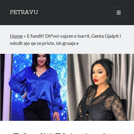
PETRAVU
open
primary
Sidebar
menu
Categories
Home
»
E fundit! Dh*noi vajzen e burrit, Genta Gjalpit i
Bank
ndodh ajo qe se priste, ish gruaja e
Credit Cards
Uncategorized
World