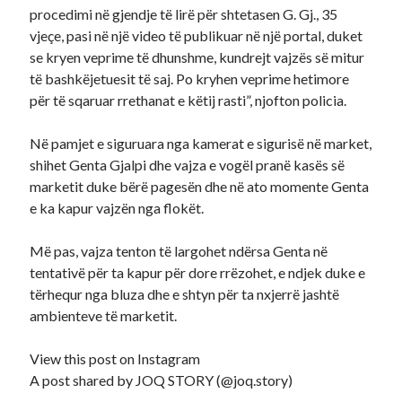
procedimi në gjendje të lirë për shtetasen G. Gj., 35
vjeçe, pasi në një video të publikuar në një portal, duket
se kryen veprime të dhunshme, kundrejt vajzës së mitur
të bashkëjetuesit të saj. Po kryhen veprime hetimore
për të sqaruar rrethanat e këtij rasti”, njofton policia.
Në pamjet e siguruara nga kamerat e sigurisë në market,
shihet Genta Gjalpi dhe vajza e vogël pranë kasës së
marketit duke bërë pagesën dhe në ato momente Genta
e ka kapur vajzën nga flokët.
Më pas, vajza tenton të largohet ndërsa Genta në
tentativë për ta kapur për dore rrëzohet, e ndjek duke e
tërhequr nga bluza dhe e shtyn për ta nxjerrë jashtë
ambienteve të marketit.
View this post on Instagram
A post shared by JOQ STORY (@joq.story)