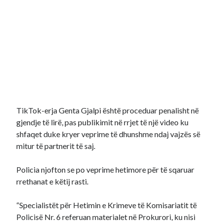
TikTok-erja Genta Gjalpi është proceduar penalisht në
gjendje të lirë, pas publikimit në rrjet të një video ku
shfaqet duke kryer veprime të dhunshme ndaj vajzës së
mitur të partnerit të saj.
Policia njofton se po veprime hetimore për të sqaruar
rrethanat e këtij rasti.
“Specialistët për Hetimin e Krimeve të Komisariatit të
Policisë Nr. 6 referuan materialet në Prokurori, ku nisi