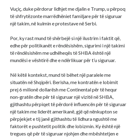
Vuçiç, duke përdorur lidhjet me djalin e Trump, u përpoq
të shfrytëzonte marrëdhëniet familjare për të siguruar
një takim, në kulmin e protestave në Serbi.
Por, ky rast mund të shërbejë si një ilustrim i faktit që,
edhe për politikanët e rëndësishëm, sigurimi i një takimi
të rëndësishëm me udhëheqës të SHBA është një
mundësi e vështirë dhe e ndërlikuar për t’u siguruar.
Në këtë kontekst, mund të bëhet një paralele me
situatën në Shqipëri. Berisha, me kontratën e lobimit
prej 6 milionë dollarësh me Continental për të hequr
non-gratën dhe për të siguruar një vizitë në SHBA,
gjithashtu përpiqet të përdorë influencën për të siguruar
një takim me liderët amerikanë, gjë që nënkupton se
përpjekjet e tij janë gjithashtu të lidhura ngushtë me
faktorët e pushtetit politik dhe lobizmin. Ky është një
tregues që për të siguruar njohjen dhe mbështetjen e