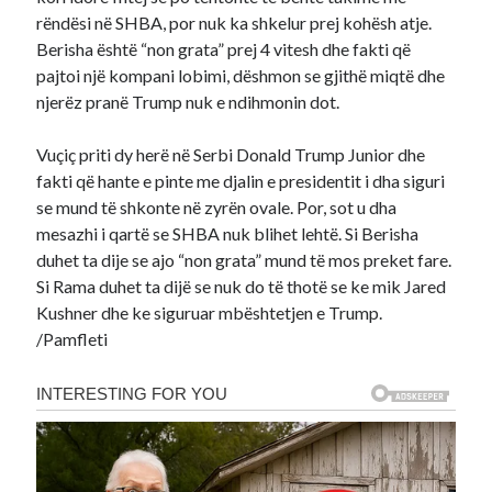
rëndësi në SHBA, por nuk ka shkelur prej kohësh atje.
Berisha është “non grata” prej 4 vitesh dhe fakti që
pajtoi një kompani lobimi, dëshmon se gjithë miqtë dhe
njerëz pranë Trump nuk e ndihmonin dot.
Vuçiç priti dy herë në Serbi Donald Trump Junior dhe
fakti që hante e pinte me djalin e presidentit i dha siguri
se mund të shkonte në zyrën ovale. Por, sot u dha
mesazhi i qartë se SHBA nuk blihet lehtë. Si Berisha
duhet ta dije se ajo “non grata” mund të mos preket fare.
Si Rama duhet ta dijë se nuk do të thotë se ke mik Jared
Kushner dhe ke siguruar mbështetjen e Trump.
/Pamfleti