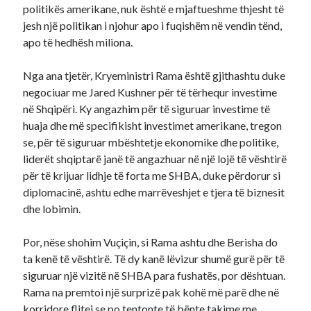
politikës amerikane, nuk është e mjaftueshme thjesht të
jesh një politikan i njohur apo i fuqishëm në vendin tënd,
apo të hedhësh miliona.
Nga ana tjetër, Kryeministri Rama është gjithashtu duke
negociuar me Jared Kushner për të tërhequr investime
në Shqipëri. Ky angazhim për të siguruar investime të
huaja dhe më specifikisht investimet amerikane, tregon
se, për të siguruar mbështetje ekonomike dhe politike,
liderët shqiptarë janë të angazhuar në një lojë të vështirë
për të krijuar lidhje të forta me SHBA, duke përdorur si
diplomacinë, ashtu edhe marrëveshjet e tjera të biznesit
dhe lobimin.
Por, nëse shohim Vuçiçin, si Rama ashtu dhe Berisha do
ta kenë të vështirë. Të dy kanë lëvizur shumë gurë për të
siguruar një vizitë në SHBA para fushatës, por dështuan.
Rama na premtoi një surprizë pak kohë më parë dhe në
korridore flitej se po tentonte të bënte takime me