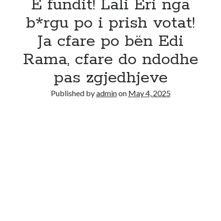
E fundit! Lali Eri nga
b*rgu po i prish votat!
Ja cfare po bën Edi
Rama, cfare do ndodhe
pas zgjedhjeve
Published by
admin
on
May 4, 2025