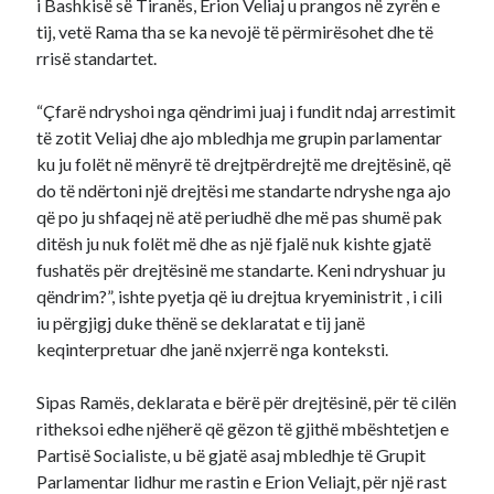
i Bashkisë së Tiranës, Erion Veliaj u prangos në zyrën e
tij, vetë Rama tha se ka nevojë të përmirësohet dhe të
rrisë standartet.
“Çfarë ndryshoi nga qëndrimi juaj i fundit ndaj arrestimit
të zotit Veliaj dhe ajo mbledhja me grupin parlamentar
ku ju folët në mënyrë të drejtpërdrejtë me drejtësinë, që
do të ndërtoni një drejtësi me standarte ndryshe nga ajo
që po ju shfaqej në atë periudhë dhe më pas shumë pak
ditësh ju nuk folët më dhe as një fjalë nuk kishte gjatë
fushatës për drejtësinë me standarte. Keni ndryshuar ju
qëndrim?”, ishte pyetja që iu drejtua kryeministrit , i cili
iu përgjigj duke thënë se deklaratat e tij janë
keqinterpretuar dhe janë nxjerrë nga konteksti.
Sipas Ramës, deklarata e bërë për drejtësinë, për të cilën
ritheksoi edhe njëherë që gëzon të gjithë mbështetjen e
Partisë Socialiste, u bë gjatë asaj mbledhje të Grupit
Parlamentar lidhur me rastin e Erion Veliajt, për një rast