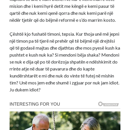
mision dhe i kemi hyrë detit me këngë e kemi pasur të
qartë dhe nuk kemi qenë qorra dhe nuk kemi parë një
nëdër tjetër që do bëjmë reformë e s’do marrim kosto.
Çështë kjo fushatë timoni, tepsia. Kur thoja unë më jepni
një timon pa të tjerë në prehër që të bëjmë një drejtësi
që të godasë majtas dhe djathtas dhe mos pyesë kush ka
pushtet e kush nuk ka? Si mendoni bëja shaka? Mendoni
se nuk e dija që po të dorëzoja shpatën e ndëshkimit do
rrinte atje në duar të pavarura dhe do kapte
kundërshtarët e mi dhe nuk do vinte të futej në mishin
tim? Unë mos jem edhe shumë i zgjuar por nuk jam idiot.
Ju dukem idiot?