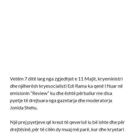
Vetëm 7 ditë larg nga zgjedhjet e 11 Majit, kryeministri
dhe njëherësh kryesocialisti Edi Rama ka qenë i ftuar në
emisionin “Review” ku dhe është përballur me disa
pyetje të drejtuara nga gazetarja dhe moderatorja
Jonida Shehu.
Një prej pyetjeve që kreut të qeverisë iu bë ishte dhe për
drejtësinë, për të cilën dy muaj më parë, kur dhe kryetari