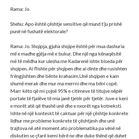
Rama: Jo
Shehu: Apo është çështje sensitive që mund t’ju prishë
punë në fushatë elektorale?
Rama: Jo. Shqipja, gjuha shqipe është për mua dashuria
më e madhe gjëja më e bukur. Dhe një nga kënaqësitë
më të mëdha kur ulesha me Kadarenë ishte biseda për
shqipen. Ai flishte për shqipen dhe ai dinte dhe rusishten
frëngjishten dhe bënte krahasim.Unë shqipen e kam
shumë merak dhe mur ma merrni dhe ma bëni copë.
Marr këto që mi çojnë 95% e citimeve të titujve nëpër
portale të fjalëve të mia janë tjetër për tjetër. Juve e keni
e morët atë që thashë unë dhe e nxorët nga kotneksti.
Ishte në një konteskt të caktuar për një çështje konkrete
lidhur me probleme konkrete të çështjesh dhe unë
trajtova në atë moment ato problematika pa vënë në
diskutim se çfarë kemi bërë ne dhe duke thënë që duhet