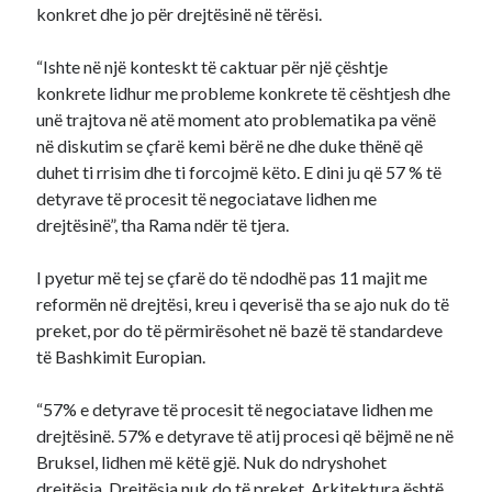
konkret dhe jo për drejtësinë në tërësi.
“Ishte në një konteskt të caktuar për një çështje
konkrete lidhur me probleme konkrete të cështjesh dhe
unë trajtova në atë moment ato problematika pa vënë
në diskutim se çfarë kemi bërë ne dhe duke thënë që
duhet ti rrisim dhe ti forcojmë këto. E dini ju që 57 % të
detyrave të procesit të negociatave lidhen me
drejtësinë”, tha Rama ndër të tjera.
I pyetur më tej se çfarë do të ndodhë pas 11 majit me
reformën në drejtësi, kreu i qeverisë tha se ajo nuk do të
preket, por do të përmirësohet në bazë të standardeve
të Bashkimit Europian.
“57% e detyrave të procesit të negociatave lidhen me
drejtësinë. 57% e detyrave të atij procesi që bëjmë ne në
Bruksel, lidhen më këtë gjë. Nuk do ndryshohet
drejtësia. Drejtësia nuk do të preket. Arkitektura është