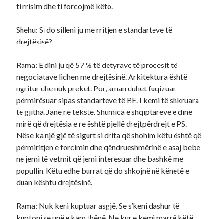
ti rrisim dhe ti forcojmë këto.
Shehu: Si do silleni ju me rritjen e standarteve të
drejtësisë?
Rama: E dini ju që 57 % të detyrave të procesit të
negociatave lidhen me drejtësinë. Arkitektura është
ngritur dhe nuk preket. Por, aman duhet fuqizuar
përmirësuar sipas standarteve të BE. I kemi të shkruara
të gjitha. Janë në tekste. Shumica e shqiptarëve e dinë
mirë që drejtësia e re është pjellë drejtpërdrejt e PS.
Nëse ka një gjë të sigurt si drita që shohim këtu është që
përmiritjen e forcimin dhe qëndrueshmërinë e asaj bebe
ne jemi të vetmit që jemi interesuar dhe bashkë me
popullin. Këtu edhe burrat që do shkojnë në kënetë e
duan kështu drejtësinë.
Rama: Nuk keni kuptuar asgjë. Se s’keni dashur të
kuptoni se unë e kam thënë. Ne kur e kemi marrë këtë