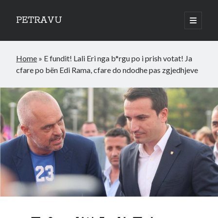
PETRAVU
open
primary
Sidebar
menu
Categories
Home
»
E fundit! Lali Eri nga b*rgu po i prish votat! Ja
Bank
cfare po bën Edi Rama, cfare do ndodhe pas zgjedhjeve
Credit Cards
Uncategorized
World