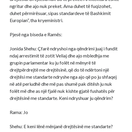
ngritur dhe ajo nuk preket. Ama duhet të fuqizohet,
duhet përmirësuar, sipas standardeve të Bashkimit
Europian”, tha kryeministri.
Pjesë nga biseda e Ramës:
Jonida Shehu: Çfarë ndryshoi nga qëndrimi juaj i fundit
ndaj arrestimit të zotit Veliaj dhe ajo mbledhja me
grupin parlamentar ku ju folët në mënyrë të
drejtpërdrejtë me drejtësinë, që do të ndërtoni një
drejtësi me standarte ndryshe nga ajo që po ju shfaqej
në atë periudhë dhe më pas shumë pak ditësh ju nuk
folët më dhe as një fjalë nuk kishte gjatë fushatës për
drejtësinë me standarte. Keni ndryshuar ju qëndrim?
Rama: Jo
Shehu: E keni lënë mënjanë drejtësinë me standarte?