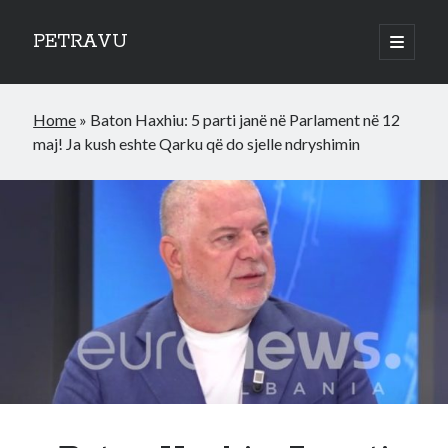
PETRAVU
open
primary
Sidebar
menu
Categories
Home
»
Baton Haxhiu: 5 parti janë në Parlament në 12
Bank
maj! Ja kush eshte Qarku që do sjelle ndryshimin
Credit Cards
Uncategorized
World