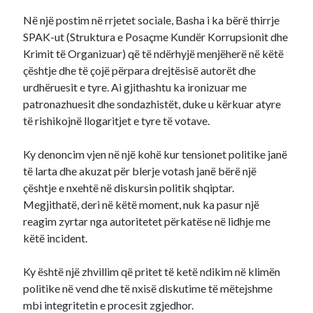
Në një postim në rrjetet sociale, Basha i ka bërë thirrje
SPAK-ut (Struktura e Posaçme Kundër Korrupsionit dhe
Krimit të Organizuar) që të ndërhyjë menjëherë në këtë
çështje dhe të çojë përpara drejtësisë autorët dhe
urdhëruesit e tyre. Ai gjithashtu ka ironizuar me
patronazhuesit dhe sondazhistët, duke u kërkuar atyre
të rishikojnë llogaritjet e tyre të votave.
Ky denoncim vjen në një kohë kur tensionet politike janë
të larta dhe akuzat për blerje votash janë bërë një
çështje e nxehtë në diskursin politik shqiptar.
Megjithatë, deri në këtë moment, nuk ka pasur një
reagim zyrtar nga autoritetet përkatëse në lidhje me
këtë incident.
Ky është një zhvillim që pritet të ketë ndikim në klimën
politike në vend dhe të nxisë diskutime të mëtejshme
mbi integritetin e procesit zgjedhor.