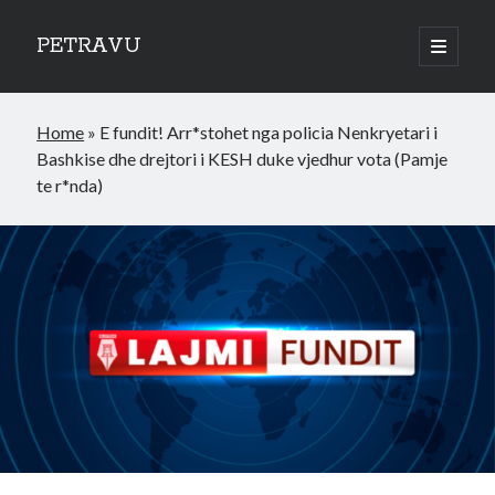
PETRAVU
open
primary
Sidebar
menu
Categories
Home
»
E fundit! Arr*stohet nga policia Nenkryetari i
Bank
Bashkise dhe drejtori i KESH duke vjedhur vota (Pamje
Credit Cards
te r*nda)
Uncategorized
World