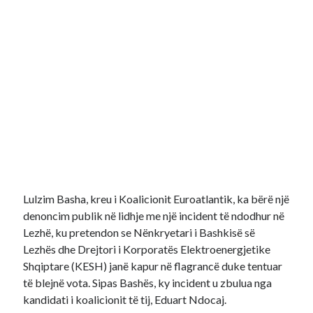
Lulzim Basha, kreu i Koalicionit Euroatlantik, ka bërë një
denoncim publik në lidhje me një incident të ndodhur në
Lezhë, ku pretendon se Nënkryetari i Bashkisë së
Lezhës dhe Drejtori i Korporatës Elektroenergjetike
Shqiptare (KESH) janë kapur në flagrancë duke tentuar
të blejnë vota. Sipas Bashës, ky incident u zbulua nga
kandidati i koalicionit të tij, Eduart Ndocaj.