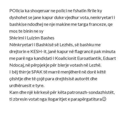
POlicia ka shoqeruar ne polici ne fshatin Rrile ky
dyshohet se jane kapur duke vjedhur vota, nenkryetari i
bashkise ndodhej ne nje makine me targa franceze, qe
mos te binin ne sy
Shkrimi i Lulzim Bashes
Nënkryetari i Bashkisë së Lezhës, së bashku me
drejtorin e KESH-it, janë kapur në flagrancë pak minuta
me parë nga kandidati i Koalicionit Euroatlantik, Eduart
Ndocaj, në përpjekje për blerje votash në Lezhë.
I bëj thirrje SPAK të marrë menjëherë në dorë këtë
çështje dhe të çojë para drejtësisë autorët dhe
urdhëruesit e tyre.
Kam dhe një kërkesë për këta patronazh-sondazhistët,
ti zbresin votat nga llogaritjet e parapërgatitura😉