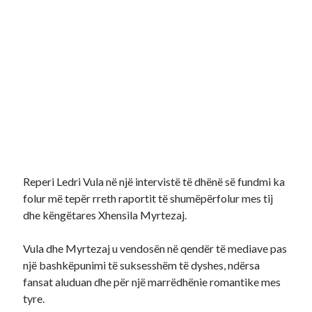
Reperi Ledri Vula në një intervistë të dhënë së fundmi ka
folur më tepër rreth raportit të shumëpërfolur mes tij
dhe këngëtares Xhensila Myrtezaj.
Vula dhe Myrtezaj u vendosën në qendër të mediave pas
një bashkëpunimi të suksesshëm të dyshes, ndërsa
fansat aluduan dhe për një marrëdhënie romantike mes
tyre.