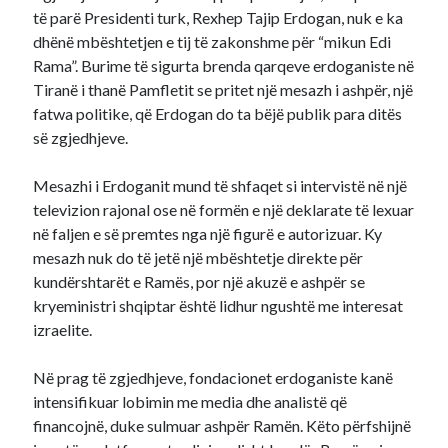
të parë Presidenti turk, Rexhep Tajip Erdogan, nuk e ka
dhënë mbështetjen e tij të zakonshme për “mikun Edi
Rama”. Burime të sigurta brenda qarqeve erdoganiste në
Tiranë i thanë Pamfletit se pritet një mesazh i ashpër, një
fatwa politike, që Erdogan do ta bëjë publik para ditës
së zgjedhjeve.
Mesazhi i Erdoganit mund të shfaqet si intervistë në një
televizion rajonal ose në formën e një deklarate të lexuar
në faljen e së premtes nga një figurë e autorizuar. Ky
mesazh nuk do të jetë një mbështetje direkte për
kundërshtarët e Ramës, por një akuzë e ashpër se
kryeministri shqiptar është lidhur ngushtë me interesat
izraelite.
Në prag të zgjedhjeve, fondacionet erdoganiste kanë
intensifikuar lobimin me media dhe analistë që
financojnë, duke sulmuar ashpër Ramën. Këto përfshijnë