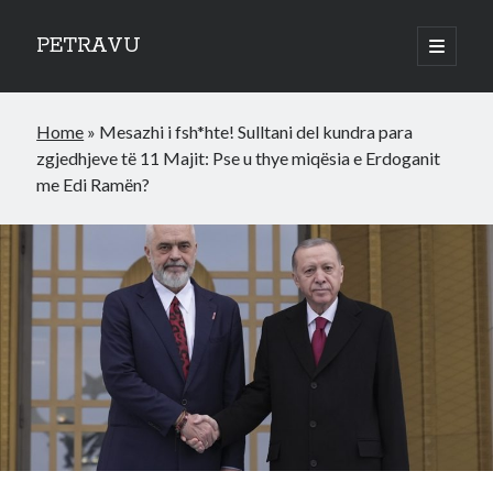
PETRAVU
open
primary
Sidebar
menu
Categories
Home
»
Mesazhi i fsh*hte! Sulltani del kundra para
Bank
zgjedhjeve të 11 Majit: Pse u thye miqësia e Erdoganit
Credit Cards
me Edi Ramën?
Uncategorized
World