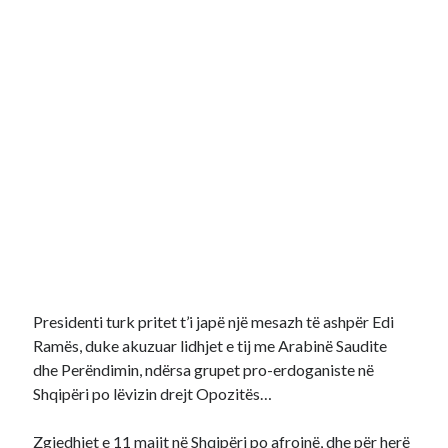
Presidenti turk pritet t’i japë një mesazh të ashpër Edi
Ramës, duke akuzuar lidhjet e tij me Arabinë Saudite
dhe Perëndimin, ndërsa grupet pro-erdoganiste në
Shqipëri po lëvizin drejt Opozitës…
Zgjedhjet e 11 majit në Shqipëri po afrojnë, dhe për herë