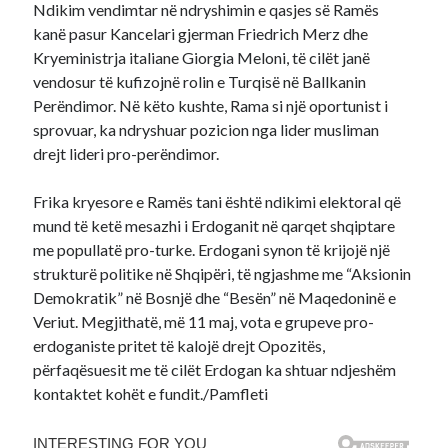
Ndikim vendimtar në ndryshimin e qasjes së Ramës
kanë pasur Kancelari gjerman Friedrich Merz dhe
Kryeministrja italiane Giorgia Meloni, të cilët janë
vendosur të kufizojnë rolin e Turqisë në Ballkanin
Perëndimor. Në këto kushte, Rama si një oportunist i
sprovuar, ka ndryshuar pozicion nga lider musliman
drejt lideri pro-perëndimor.
Frika kryesore e Ramës tani është ndikimi elektoral që
mund të ketë mesazhi i Erdoganit në qarqet shqiptare
me popullatë pro-turke. Erdogani synon të krijojë një
strukturë politike në Shqipëri, të ngjashme me “Aksionin
Demokratik” në Bosnjë dhe “Besën” në Maqedoninë e
Veriut. Megjithatë, më 11 maj, vota e grupeve pro-
erdoganiste pritet të kalojë drejt Opozitës,
përfaqësuesit me të cilët Erdogan ka shtuar ndjeshëm
kontaktet kohët e fundit./Pamfleti