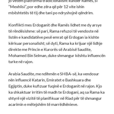
jo vetëm platforma tradicionalisht kundër Ramës, si
“Mexhlisi”, por edhe zëra që për 12 vite ishin
mbështetës të tij dhe tani po ndryshojnë qëndrim.
Konflikti mes Erdoganit dhe Ramës lidhet me dy arsye
të rëndësishme: së pari, Rama refuzoi të vendoste në
listën e kandidatëve pesë emrat që Erdogan ia kishte
kërkuar personalisht; së dyti, Rama ka krijuar një lidhje
direkte me Princin e Kurorës së Arabisë Saudite,
Mohamed Bin Selman, duke shmangur kështu influencën
turke në rajon.
Arabia Saudite, me ndihmën e SHBA-së, ka vendosur
nën influencë Katarin, Emiratet e Bashkuara dhe
Egjiptin, duke kufizuar fuqinë e Erdoganit në rajon. Kjo
ka shkaktuar irritim të madh te Erdogani, aq sa Rama ka
shtyrë një vizitë të planifikuar në Riad për të shmangur
acarimin e mëtejshëm të marrëdhënieve.