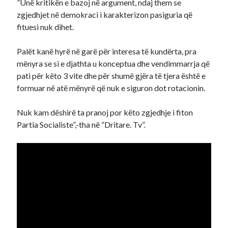
”Unë kritikën e bazoj në argument, ndaj them se
zgjedhjet në demokraci i karakterizon pasiguria që
fituesi nuk dihet.
Palët kanë hyrë në garë për interesa të kundërta, pra
mënyra se si e djathta u konceptua dhe vendimmarrja që
pati për këto 3 vite dhe për shumë gjëra të tjera është e
formuar në atë mënyrë që nuk e siguron dot rotacionin.
Nuk kam dëshirë ta pranoj por këto zgjedhje i fiton
Partia Socialiste”,-tha në ”Dritare. Tv”.