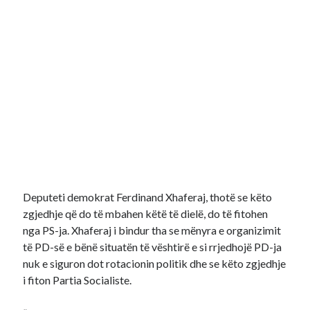
Deputeti demokrat Ferdinand Xhaferaj, thotë se këto
zgjedhje që do të mbahen këtë të dielë, do të fitohen
nga PS-ja. Xhaferaj i bindur tha se mënyra e organizimit
të PD-së e bënë situatën të vështirë e si rrjedhojë PD-ja
nuk e siguron dot rotacionin politik dhe se këto zgjedhje
i fiton Partia Socialiste.