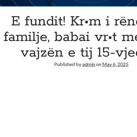
E fundit! Kr•m i rë
familje, babai vr•t m
vajzën e tij 15-vj
Published by
admin
on
May 6, 2025