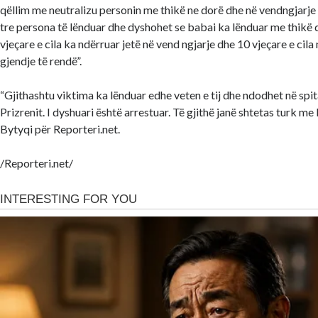
qëllim me neutralizu personin me thikë ne dorë dhe në vendngjarje
tre persona të lënduar dhe dyshohet se babai ka lënduar me thikë dy
vjeçare e cila ka ndërruar jetë në vend ngjarje dhe 10 vjeçare e c
gjendje të rendë”.
“Gjithashtu viktima ka lënduar edhe veten e tij dhe ndodhet në spita
Prizrenit. I dyshuari është arrestuar. Të gjithë janë shtetas turk me
Bytyqi për Reporteri.net.
/Reporteri.net/