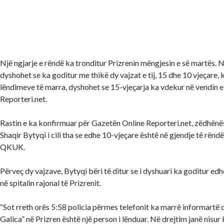
Një ngjarje e rëndë ka tronditur Prizrenin mëngjesin e së martës. N
dyshohet se ka goditur me thikë dy vajzat e tij, 15 dhe 10 vjeçare, k
lëndimeve të marra, dyshohet se 15-vjeçarja ka vdekur në vendin e
Reporteri.net.
Rastin e ka konfirmuar për Gazetën Online Reporteri.net, zëdhënësi 
Shaqir Bytyqi i cili tha se edhe 10-vjeçare është në gjendje të rën
QKUK.
Përveç dy vajzave, Bytyqi bëri të ditur se i dyshuari ka goditur e
në spitalin rajonal të Prizrenit.
“Sot rreth orës 5:58 policia përmes telefonit ka marrë informartë 
Galica” në Prizren është një person i lënduar. Në drejtim janë nisur