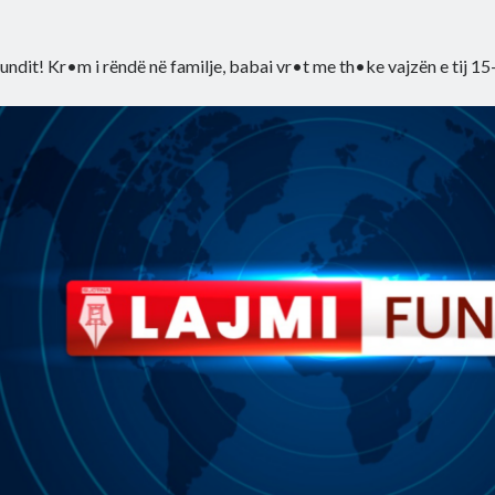
fundit! Kr•m i rëndë në familje, babai vr•t me th•ke vajzën e tij 15