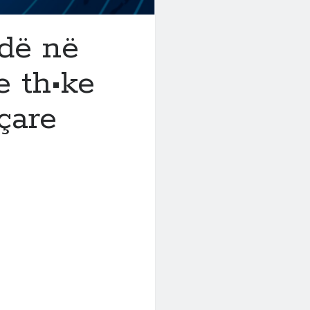
ndë në
e th•ke
eçare