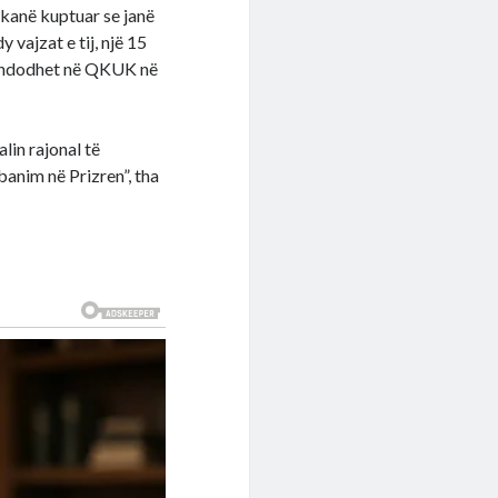
 kanë kuptuar se janë
 vajzat e tij, një 15
ila ndodhet në QKUK në
lin rajonal të
 banim në Prizren”, tha