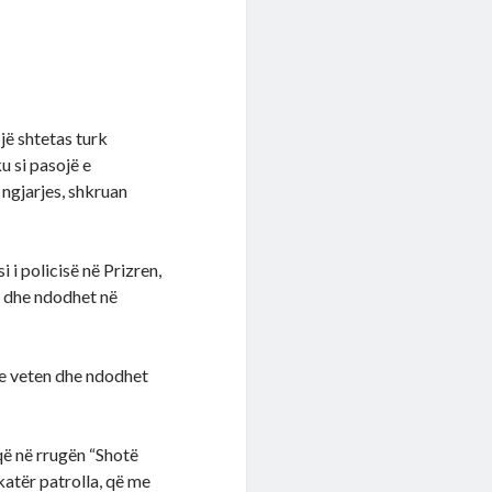
jë shtetas turk
u si pasojë e
 ngjarjes, shkruan
i policisë në Prizren,
dë dhe ndodhet në
dhe veten dhe ndodhet
që në rrugën “Shotë
 katër patrolla, që me