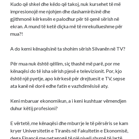
Kudo që shkel dhe këdo që takoj, nuk kursehet të më
impresionojë me njohjen dhe dashamirësinë dhe
gjithmonë kërkesën e palodhur për të qenë sërish në
ekran. A mund të ketë diçka më të mrekullueshme për
mua?!
A do kemi kënaqësinë ta shohim sërish Silvanën në TV?
Për mua nuk është qëllim, siç thashë më parë, por me
kënaqësi do të isha sërish pjesë e televizionit. Por, kjo
është një pyetje, apo kërkesë për drejtuesit e TV, sepse
ata kanë në dorë edhe fatin e vazhdimësisë aty.
Keni mbaruar ekonomikun, a i keni kushtuar vëmendjen
duhur këtij profesioni?
E vërtetë, me kënaqësi dhe mburrje le të përsëris se kam
kryer Universitetin e Tiranës në Fakultetin e Ekonomisë,
dega Financë me petagogë të një niveli shumë të lartë