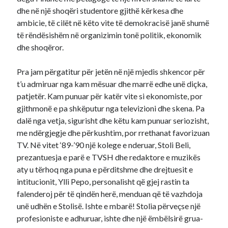
dhe në një shoqëri studentore gjithë kërkesa dhe
ambicie, të cilët në këto vite të demokracisë janë shumë
të rëndësishëm në organizimin tonë politik, ekonomik
dhe shoqëror.
Pra jam përgatitur për jetën në një mjedis shkencor për
t’u admiruar nga kam mësuar dhe marrë edhe unë diçka,
patjetër. Kam punuar për katër vite si ekonomiste, por
gjithmonë e pa shkëputur nga televizioni dhe skena. Pa
dalë nga vetja, sigurisht dhe këtu kam punuar seriozisht,
me ndërgjegje dhe përkushtim, por rrethanat favorizuan
TV. Në vitet ‘89-’90 një kolege e nderuar, Stoli Beli,
prezantuesja e parë e TVSH dhe redaktore e muzikës
aty u tërhoq nga puna e përditshme dhe drejtuesit e
intitucionit, Ylli Pepo, personalisht që gjej rastin ta
falenderoj për të qindën herë, menduan që të vazhdoja
unë udhën e Stolisë. Ishte e mbarë! Stolia përveçse një
profesioniste e adhuruar, ishte dhe një ëmbëlsirë grua-