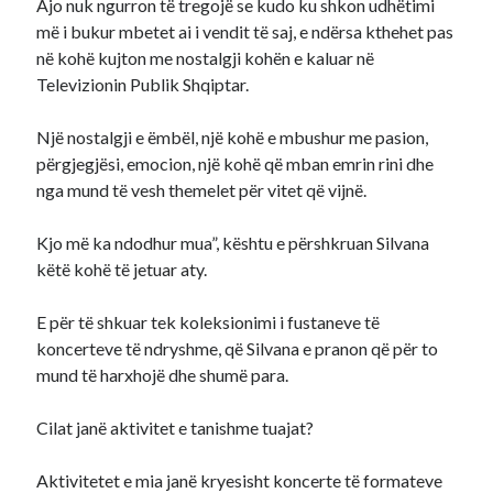
Ajo nuk ngurron të tregojë se kudo ku shkon udhëtimi
më i bukur mbetet ai i vendit të saj, e ndërsa kthehet pas
në kohë kujton me nostalgji kohën e kaluar në
Televizionin Publik Shqiptar.
Një nostalgji e ëmbël, një kohë e mbushur me pasion,
përgjegjësi, emocion, një kohë që mban emrin rini dhe
nga mund të vesh themelet për vitet që vijnë.
Kjo më ka ndodhur mua”, kështu e përshkruan Silvana
këtë kohë të jetuar aty.
E për të shkuar tek koleksionimi i fustaneve të
koncerteve të ndryshme, që Silvana e pranon që për to
mund të harxhojë dhe shumë para.
Cilat janë aktivitet e tanishme tuajat?
Aktivitetet e mia janë kryesisht koncerte të formateve