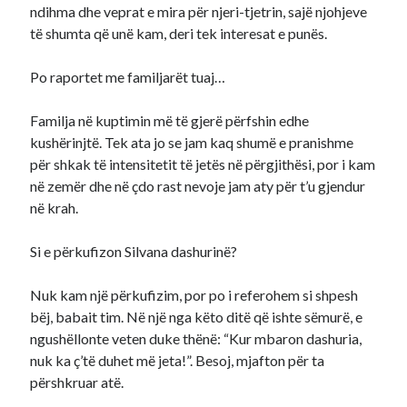
ndihma dhe veprat e mira për njeri-tjetrin, sajë njohjeve
të shumta që unë kam, deri tek interesat e punës.
Po raportet me familjarët tuaj…
Familja në kuptimin më të gjerë përfshin edhe
kushërinjtë. Tek ata jo se jam kaq shumë e pranishme
për shkak të intensitetit të jetës në përgjithësi, por i kam
në zemër dhe në çdo rast nevoje jam aty për t’u gjendur
në krah.
Si e përkufizon Silvana dashurinë?
Nuk kam një përkufizim, por po i referohem si shpesh
bëj, babait tim. Në një nga këto ditë që ishte sëmurë, e
ngushëllonte veten duke thënë: “Kur mbaron dashuria,
nuk ka ç’të duhet më jeta!”. Besoj, mjafton për ta
përshkruar atë.