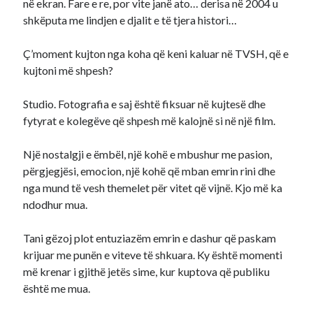
në ekran. Fare e re, por vite janë ato… derisa në 2004 u
shkëputa me lindjen e djalit e të tjera histori…
Ç’moment kujton nga koha që keni kaluar në TVSH, që e
kujtoni më shpesh?
Studio. Fotografia e saj është fiksuar në kujtesë dhe
fytyrat e kolegëve që shpesh më kalojnë si në një film.
Një nostalgji e ëmbël, një kohë e mbushur me pasion,
përgjegjësi, emocion, një kohë që mban emrin rini dhe
nga mund të vesh themelet për vitet që vijnë. Kjo më ka
ndodhur mua.
Tani gëzoj plot entuziazëm emrin e dashur që paskam
krijuar me punën e viteve të shkuara. Ky është momenti
më krenar i gjithë jetës sime, kur kuptova që publiku
është me mua.