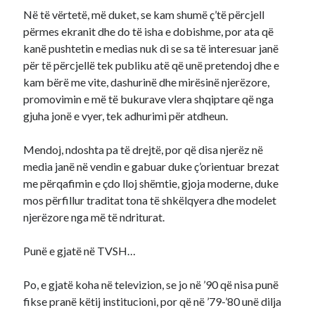
Në të vërtetë, më duket, se kam shumë ç’të përcjell
përmes ekranit dhe do të isha e dobishme, por ata që
kanë pushtetin e medias nuk di se sa të interesuar janë
për të përcjellë tek publiku atë që unë pretendoj dhe e
kam bërë me vite, dashurinë dhe mirësinë njerëzore,
promovimin e më të bukurave vlera shqiptare që nga
gjuha jonë e vyer, tek adhurimi për atdheun.
Mendoj, ndoshta pa të drejtë, por që disa njerëz në
media janë në vendin e gabuar duke ç’orientuar brezat
me përqafimin e çdo lloj shëmtie, gjoja moderne, duke
mos përfillur traditat tona të shkëlqyera dhe modelet
njerëzore nga më të ndriturat.
Punë e gjatë në TVSH…
Po, e gjatë koha në televizion, se jo në ’90 që nisa punë
fikse pranë këtij institucioni, por që në ’79-’80 unë dilja