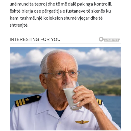
unë mund ta teproj dhe të më dalë pak nga kontrolli,
është blerja ose përgatitja e fustaneve të skenës ku
kam, tashmë, një koleksion shumë vjeçar dhe të
shtrenjtë.