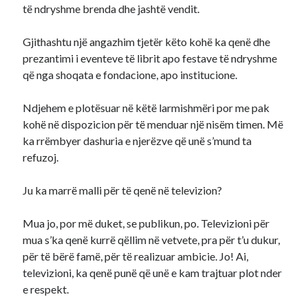
të ndryshme brenda dhe jashtë vendit.
Gjithashtu një angazhim tjetër këto kohë ka qenë dhe
prezantimi i eventeve të librit apo festave të ndryshme
që nga shoqata e fondacione, apo institucione.
Ndjehem e plotësuar në këtë larmishmëri por me pak
kohë në dispozicion për të menduar një nisëm timen. Më
ka rrëmbyer dashuria e njerëzve që unë s’mund ta
refuzoj.
Ju ka marrë malli për të qenë në televizion?
Mua jo, por më duket, se publikun, po. Televizioni për
mua s’ka qenë kurrë qëllim në vetvete, pra për t’u dukur,
për të bërë famë, për të realizuar ambicie. Jo! Ai,
televizioni, ka qenë punë që unë e kam trajtuar plot nder
e respekt.