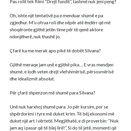
Pas rolit tek filmi “Drejt fundit”, tashmë nuk jeni peng?
Oh, ishte një tentativë pa e menduar shumë e pa
zgjedhur. M’u ofrua roli dhe nëpër atë ëndërr që më
shoqëronte gjithë jetën time për të qenë aktore
ndonjëherë, nuk thashë jo.
Çfarë ka me merak apo pikë të dobët Silvana?
Gjithë meraqe jam unë e gjithë pika… E vras mendjen
shumë, e lodh veten drejt vlefshmërisë, përsosmërisë
dhe idealizmit absolut.
Për çfarë shpenzon më shumë para Silvana?
Unë nuk harxhoj shumë para. Jo për kursim, por se
shpërdorimi i tyre më duket krim. Të bëj ekonomi më
duket një art i vërtetë. Megjithatë, e di proverbin: “Nuk
jam aq i pasur që të blej lirë!”. Si do të jetë, momenti që