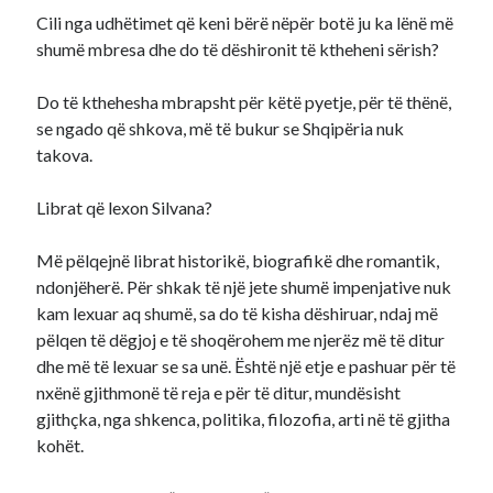
Cili nga udhëtimet që keni bërë nëpër botë ju ka lënë më
shumë mbresa dhe do të dëshironit të ktheheni sërish?
Do të kthehesha mbrapsht për këtë pyetje, për të thënë,
se ngado që shkova, më të bukur se Shqipëria nuk
takova.
Librat që lexon Silvana?
Më pëlqejnë librat historikë, biografikë dhe romantik,
ndonjëherë. Për shkak të një jete shumë impenjative nuk
kam lexuar aq shumë, sa do të kisha dëshiruar, ndaj më
pëlqen të dëgjoj e të shoqërohem me njerëz më të ditur
dhe më të lexuar se sa unë. Është një etje e pashuar për të
nxënë gjithmonë të reja e për të ditur, mundësisht
gjithçka, nga shkenca, politika, filozofia, arti në të gjitha
kohët.