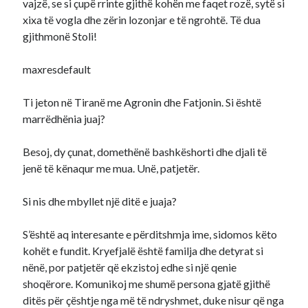
vajzë, se si çupë rrinte gjithë kohën me faqet rozë, sytë si
xixa të vogla dhe zërin lozonjar e të ngrohtë. Të dua
gjithmonë Stoli!
maxresdefault
Ti jeton në Tiranë me Agronin dhe Fatjonin. Si është
marrëdhënia juaj?
Besoj, dy çunat, domethënë bashkëshorti dhe djali të
jenë të kënaqur me mua. Unë, patjetër.
Si nis dhe mbyllet një ditë e juaja?
S’është aq interesante e përditshmja ime, sidomos këto
kohët e fundit. Kryefjalë është familja dhe detyrat si
nënë, por patjetër që ekzistoj edhe si një qenie
shoqërore. Komunikoj me shumë persona gjatë gjithë
ditës për çështje nga më të ndryshmet, duke nisur që nga