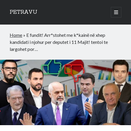
PETRAVU
open
primary
Sidebar
menu
Categories
Home
»
E fundit! Arr*stohet me k*kainë në xhep
Bank
kandidati i njohur per deputet i 11 Majit! tentoi te
Credit Cards
largohet por…
Uncategorized
World