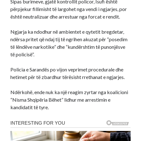
Sipas burimeve, gjatë kontrollit policor, Isufi është
përpjekur fillimisht të largohet nga vendi i ngjarjes, por
është neutralizuar dhe arrestuar nga forcat e rendit.
Ngjarja ka ndodhur në ambientet e qytetit bregdetar,
ndërsa pritet që ndaj tij të ngrihen akuzat për “posedim
të lëndëve narkotike” dhe “kundërshtim të punonjësve
të policisë”.
Policia e Sarandës po vijon veprimet procedurale dhe
hetimet për të zbardhur tërësisht rrethanat e ngjarjes.
Ndërkohë, ende nuk ka një reagim zyrtar nga koalicioni
“Nisma Shqipëria Bëhet” lidhur me arrestimin e
kandidatit të tyre.