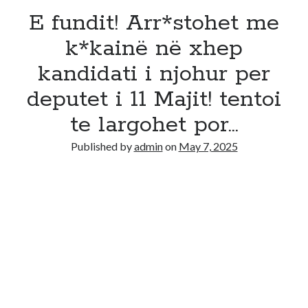
E fundit! Arr*stohet me
k*kainë në xhep
kandidati i njohur per
deputet i 11 Majit! tentoi
te largohet por…
Published by
admin
on
May 7, 2025