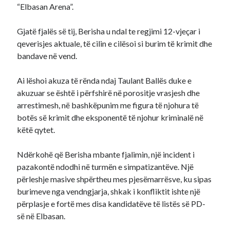
“Elbasan Arena”.
Gjatë fjalës së tij, Berisha u ndal te regjimi 12-vjeçar i
qeverisjes aktuale, të cilin e cilësoi si burim të krimit dhe
bandave në vend.
Ai lëshoi akuza të rënda ndaj Taulant Ballës duke e
akuzuar se është i përfshirë në porositje vrasjesh dhe
arrestimesh, në bashkëpunim me figura të njohura të
botës së krimit dhe eksponentë të njohur kriminalë në
këtë qytet.
Ndërkohë që Berisha mbante fjalimin, një incident i
pazakontë ndodhi në turmën e simpatizantëve. Një
përleshje masive shpërtheu mes pjesëmarrësve, ku sipas
burimeve nga vendngjarja, shkak i konfliktit ishte një
përplasje e fortë mes disa kandidatëve të listës së PD-
së në Elbasan.