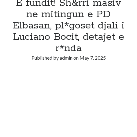
E fundit! Sh&rri masiv
ne mitingun e PD
Elbasan, pl*goset djali i
Luciano Bocit, detajet e
r*nda
Published by
admin
on
May 7, 2025