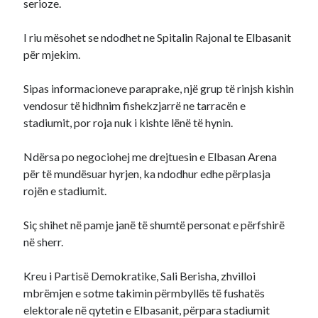
serioze.
I riu mësohet se ndodhet ne Spitalin Rajonal te Elbasanit
për mjekim.
Sipas informacioneve paraprake, një grup të rinjsh kishin
vendosur të hidhnim fishekzjarrë ne tarracën e
stadiumit, por roja nuk i kishte lënë të hynin.
Ndërsa po negociohej me drejtuesin e Elbasan Arena
për të mundësuar hyrjen, ka ndodhur edhe përplasja
rojën e stadiumit.
Siç shihet në pamje janë të shumtë personat e përfshirë
në sherr.
Kreu i Partisë Demokratike, Sali Berisha, zhvilloi
mbrëmjen e sotme takimin përmbyllës të fushatës
elektorale në qytetin e Elbasanit, përpara stadiumit