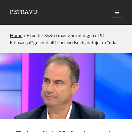
PETRAVU
open
primary
Sidebar
menu
Categories
Home
»
E fundit! Sh&rri masiv ne mitingun e PD
Bank
Elbasan, pl*goset djali i Luciano Bocit, detajet e r*nda
Credit Cards
Uncategorized
World