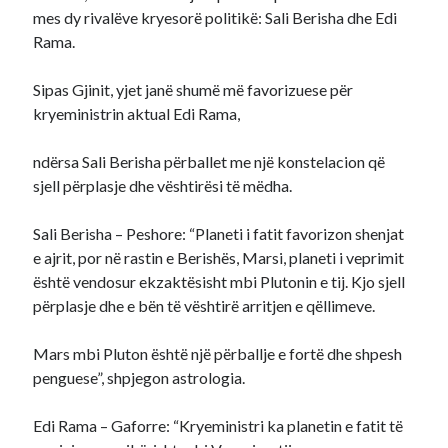
mes dy rivalëve kryesorë politikë: Sali Berisha dhe Edi
Rama.
Sipas Gjinit, yjet janë shumë më favorizuese për
kryeministrin aktual Edi Rama,
ndërsa Sali Berisha përballet me një konstelacion që
sjell përplasje dhe vështirësi të mëdha.
Sali Berisha – Peshore: “Planeti i fatit favorizon shenjat
e ajrit, por në rastin e Berishës, Marsi, planeti i veprimit
është vendosur ekzaktësisht mbi Plutonin e tij. Kjo sjell
përplasje dhe e bën të vështirë arritjen e qëllimeve.
Mars mbi Pluton është një përballje e fortë dhe shpesh
penguese”, shpjegon astrologia.
Edi Rama – Gaforre: “Kryeministri ka planetin e fatit të