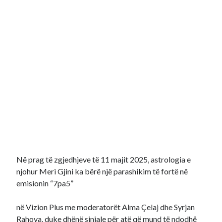
Në prag të zgjedhjeve të 11 majit 2025, astrologia e
njohur Meri Gjini ka bërë një parashikim të fortë në
emisionin “7pa5”
në Vizion Plus me moderatorët Alma Çelaj dhe Syrjan
Rahova, duke dhënë sinjale për atë që mund të ndodhë