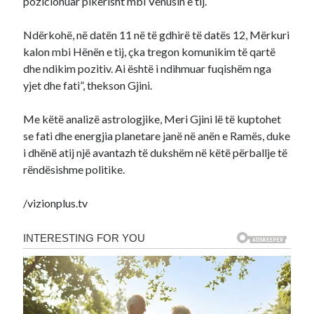
pozicionuar pikërisht mbi Venusin e tij.
Ndërkohë, në datën 11 në të gdhirë të datës 12, Mërkuri
kalon mbi Hënën e tij, çka tregon komunikim të qartë
dhe ndikim pozitiv. Ai është i ndihmuar fuqishëm nga
yjet dhe fati”, thekson Gjini.
Me këtë analizë astrologjike, Meri Gjini lë të kuptohet
se fati dhe energjia planetare janë në anën e Ramës, duke
i dhënë atij një avantazh të dukshëm në këtë përballje të
rëndësishme politike.
/vizionplus.tv