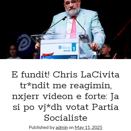
Noizy
shkon
në
selinë
e
PS
tek
Edi
Rama,
dalin
detajet
E fundit! Chris LaCivita
e
tr*ndit me reagimin,
papritura
nxjerr videon e forte: Ja
si po vj*dh votat Partia
Socialiste
Published by
admin
on
May 11, 2025