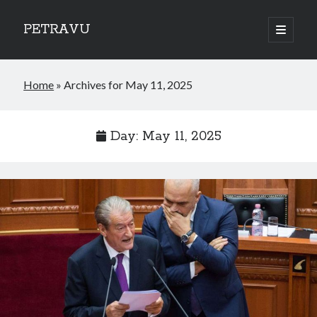
PETRAVU
open
primary
Sidebar
menu
Categories
Home
»
Archives for May 11, 2025
Bank
Credit Cards
Uncategorized
Day:
May 11, 2025
World