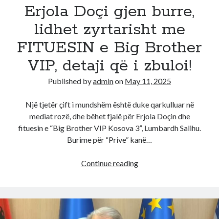
seline
Erjola Doçi gjen burre,
e
lidhet zyrtarisht me
PS
(Video)
FITUESIN e Big Brother
VIP, detaji që i zbuloi!
Published by
admin
on
May 11, 2025
Një tjetër çift i mundshëm është duke qarkulluar në
mediat rozë, dhe bëhet fjalë për Erjola Doçin dhe
fituesin e “Big Brother VIP Kosova 3”, Lumbardh Salihu.
Burime për “Prive” kanë…
Erjola
Continue reading
Doçi
gjen
burre,
lidhet