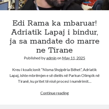
nga
shtabi
PD
ja
Edi Rama ka mbaruar!
sa
Adriatik Lapaj i bindur,
mandate
pritet
ja sa mandate do marre
të
ne Tirane
marrë
PD
Published by
admin
on
May 11, 2025
dhe
PS
Kreu i koalicionit “Nisma Shqipëria Bëhet”, Adriatik
Lapaj, ishte mbrëmjen e së dielës në Parkun Olimpik në
Tiranë, ku pritet të nisë procesi i numërimit…
Edi
Continue reading
Rama
ka