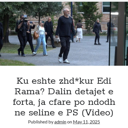
mbaruar!
Adriatik
Lapaj
i
bindur,
ja
sa
mandate
do
marre
ne
Tirane
Ku eshte zhd*kur Edi
Rama? Dalin detajet e
forta, ja cfare po ndodh
ne seline e PS (Video)
Published by
admin
on
May 11, 2025