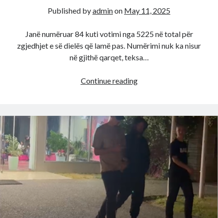
Published by
admin
on
May 11, 2025
Janë numëruar 84 kuti votimi nga 5225 në total për
zgjedhjet e së dielës që lamë pas. Numërimi nuk ka nisur
në gjithë qarqet, teksa…
Numërohen
Continue reading
84
kutitë
e
para
në
gjithë
vendin!
Ja
diferenca
mes
PS