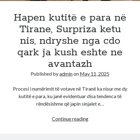
po
vj*dh
Hapen kutitë e para në
votat
Tirane, Surpriza ketu
Partia
Socialiste
nis, ndryshe nga cdo
qark ja kush eshte ne
avantazh
Published by
admin
on
May 11, 2025
Procesi i numërimit të votave në Tiranë ka nisur me dy
kutitë e para, ku janë evidentuar disa tendenca të
rëndësishme që japin sinjalet e…
Hapen
Continue reading
kutitë
e