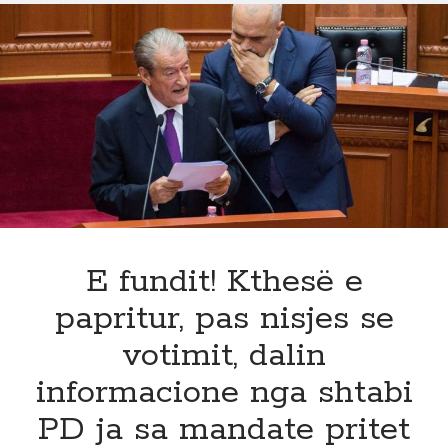
para
në
Tirane,
Surpriza
ketu
nis,
ndryshe
nga
cdo
qark
ja
kush
E fundit! Kthesë e
eshte
papritur, pas nisjes se
ne
avantazh
votimit, dalin
informacione nga shtabi
PD ja sa mandate pritet