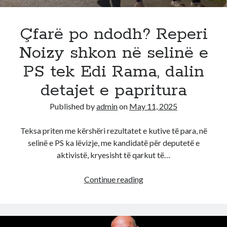
dhe
PD,
“Shqipëria
Çfarë po ndodh? Reperi
Bëhet”
Noizy shkon në selinë e
befason
PS tek Edi Rama, dalin
detajet e papritura
Published by
admin
on
May 11, 2025
Teksa priten me kërshëri rezultatet e kutive të para, në
selinë e PS ka lëvizje, me kandidatë për deputetë e
aktivistë, kryesisht të qarkut të…
Çfarë
Continue reading
po
ndodh?
Reperi