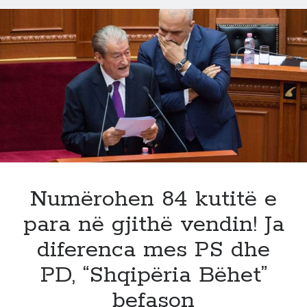
Pustec,
al*rm
per
opoziten
dhe
sinjal
per
partite
e
reja, ja arsyeja
Numërohen 84 kutitë e
para në gjithë vendin! Ja
diferenca mes PS dhe
PD, “Shqipëria Bëhet”
befason