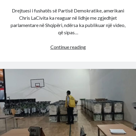
Drejtuesi i fushatës së Partisë Demokratike, amerikani
Chris LaCivita ka reaguar në lidhje me zgjedhjet
parlamentare në Shqipëri, ndërsa ka publikuar një video,
që sipas…
E
Continue reading
fundit!
Chris
LaCivita
tr*ndit
me
reagimin,
nxjerr
videon
e
forte:
Ja
si