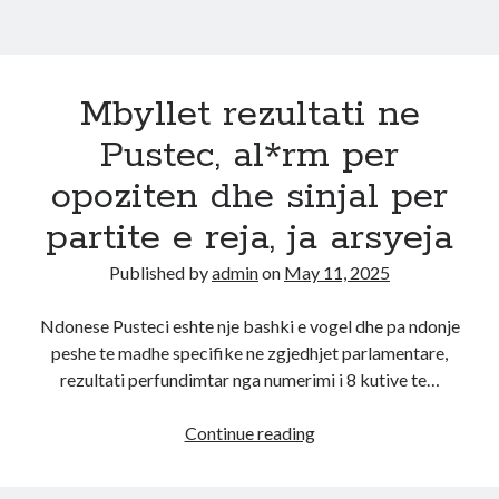
Mbyllet rezultati ne
Pustec, al*rm per
opoziten dhe sinjal per
partite e reja, ja arsyeja
Published by
admin
on
May 11, 2025
Ndonese Pusteci eshte nje bashki e vogel dhe pa ndonje
peshe te madhe specifike ne zgjedhjet parlamentare,
rezultati perfundimtar nga numerimi i 8 kutive te…
Mbyllet
Continue reading
rezultati
ne