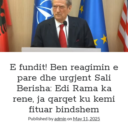
zyrtarisht
me
FITUESIN
e
Big
Brother
VIP,
detaji
që
i
E fundit! Ben reagimin e
zbuloi!
pare dhe urgjent Sali
Berisha: Edi Rama ka
rene, ja qarqet ku kemi
fituar bindshem
Published by
admin
on
May 11, 2025