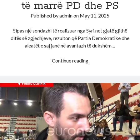
të marrë PD dhe PS
Published by
admin
on
May 11, 2025
Sipas një sondazhi të realizuar nga Syri.net gjatë gjithë
ditës së zgjedhjeve, rezulton që Partia Demokratike dhe
aleatët e saj janë në avantazh të dukshëm…
E
Continue reading
fundit!
Kthesë
e
papritur,
pas
nisjes
se
votimit,
dalin
informacione