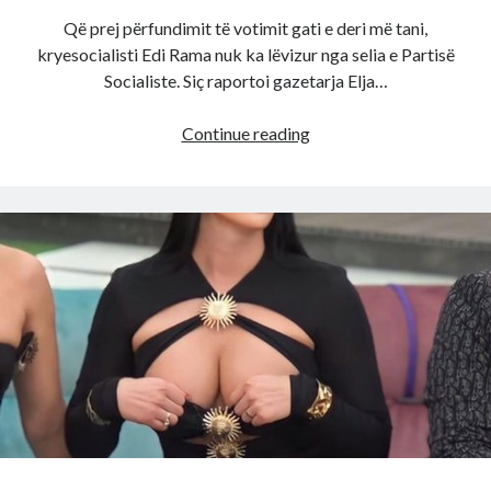
Që prej përfundimit të votimit gati e deri më tani,
kryesocialisti Edi Rama nuk ka lëvizur nga selia e Partisë
Socialiste. Siç raportoi gazetarja Elja…
Ku
Continue reading
eshte
zhd*kur
Edi
Rama?
Dalin
detajet
e
forta,
ja
cfare
po
ndodh
ne