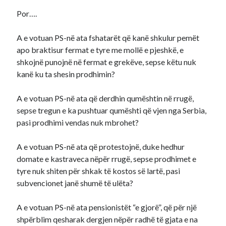
Por….
A e votuan PS-në ata fshatarët që kanë shkulur pemët
apo braktisur fermat e tyre me mollë e pjeshkë, e
shkojnë punojnë në fermat e grekëve, sepse këtu nuk
kanë ku ta shesin prodhimin?
A e votuan PS-në ata që derdhin qumështin në rrugë,
sepse tregun e ka pushtuar qumështi që vjen nga Serbia,
pasi prodhimi vendas nuk mbrohet?
A e votuan PS-në ata që protestojnë, duke hedhur
domate e kastraveca nëpër rrugë, sepse prodhimet e
tyre nuk shiten për shkak të kostos së lartë, pasi
subvencionet janë shumë të ulëta?
A e votuan PS-në ata pensionistët “e gjorë”, që për një
shpërblim qesharak dergjen nëpër radhë të gjata e na