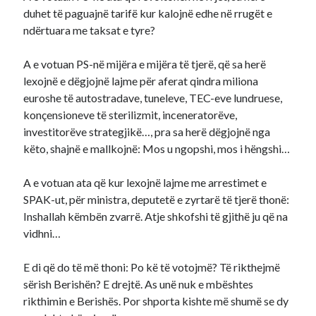
duhet të paguajnë tarifë kur kalojnë edhe në rrugët e
ndërtuara me taksat e tyre?
A e votuan PS-në mijëra e mijëra të tjerë, që sa herë
lexojnë e dëgjojnë lajme për aferat qindra miliona
euroshe të autostradave, tuneleve, TEC-eve lundruese,
konçensioneve të sterilizmit, inceneratorëve,
investitorëve strategjikë…, pra sa herë dëgjojnë nga
këto, shajnë e mallkojnë: Mos u ngopshi, mos i hëngshi…
A e votuan ata që kur lexojnë lajme me arrestimet e
SPAK-ut, për ministra, deputetë e zyrtarë të tjerë thonë:
Inshallah këmbën zvarrë. Atje shkofshi të gjithë ju që na
vidhni…
E di që do të më thoni: Po kë të votojmë? Të rikthejmë
sërish Berishën? E drejtë. As unë nuk e mbështes
rikthimin e Berishës. Por shporta kishte më shumë se dy