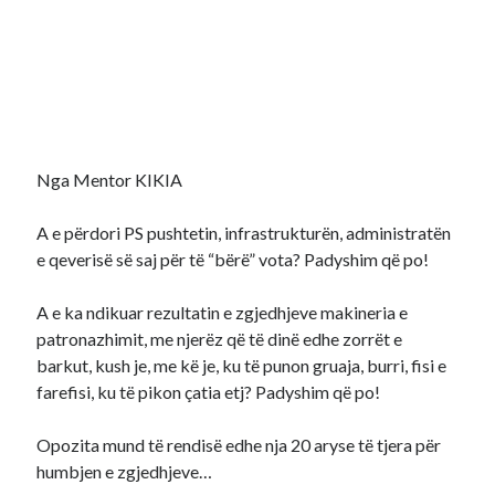
Nga Mentor KIKIA
A e përdori PS pushtetin, infrastrukturën, administratën
e qeverisë së saj për të “bërë” vota? Padyshim që po!
A e ka ndikuar rezultatin e zgjedhjeve makineria e
patronazhimit, me njerëz që të dinë edhe zorrët e
barkut, kush je, me kë je, ku të punon gruaja, burri, fisi e
farefisi, ku të pikon çatia etj? Padyshim që po!
Opozita mund të rendisë edhe nja 20 aryse të tjera për
humbjen e zgjedhjeve…