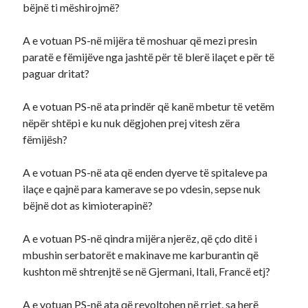
bëjnë ti mëshirojmë?
A e votuan PS-në mijëra të moshuar që mezi presin
paratë e fëmijëve nga jashtë për të blerë ilaçet e për të
paguar dritat?
A e votuan PS-në ata prindër që kanë mbetur të vetëm
nëpër shtëpi e ku nuk dëgjohen prej vitesh zëra
fëmijësh?
A e votuan PS-në ata që enden dyerve të spitaleve pa
ilaçe e qajnë para kamerave se po vdesin, sepse nuk
bëjnë dot as kimioterapinë?
A e votuan PS-në qindra mijëra njerëz, që çdo ditë i
mbushin serbatorët e makinave me karburantin që
kushton më shtrenjtë se në Gjermani, Itali, Francë etj?
A e votuan PS-në ata që revoltohen në rrjet, sa herë