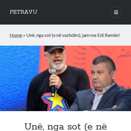
PETRAVU
open
primary
Sidebar
menu
Categories
Home
»
Unë, nga sot (e në vazhdim), jam me Edi Ramën!
Bank
Credit Cards
Uncategorized
World
Unë, nga sot (e në