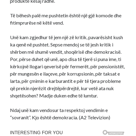
produkte kësaj radhe.
Të bëhesh palë me pushtetin është një gjë komode dhe
fitimprurëse në këtë vend.
Unë kam zgjedhur të jem një zë kritik, pavarësisht kush
ka qenë në pushtet. Sepse mendoj se të jesh kritik i
shërben më shumë vendit, shoqërisë dhe demokracisë.
Por, përse duhet që unë, apo disa të tjerë si puna ime, ti
kërkojnë llogari qeverisë për fermerët, për pensionistët,
për mungesën e ilaçeve, për korrupsionin, për taksat e
larta, për çmimin e karburantit e për të tjera probleme
që prekin njerëzit drejtëpërdrejtë, kur vetë ata nuk
shqetësohen? Madje duken edhe të lumtur.
Ndaj unë kam vendosur ta respektoj vendimin e
“sovranit”. Kjo është demokracia. (A2 Televizion)