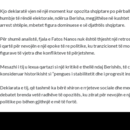
Kjo deklaratë vjen në një moment kur opozita shqiptare po përball
humbje të rëndë elektorale, ndërsa Berisha, megjithëse në kushtet 
arrest shtëpie, mbetet figura dominuese e së djathtës shqiptare.
Për shumë analistë, fjala e Fatos Nanos nuk është thjesht një retros
i qartë për nevojën e një epoke të re politike, ku tranzicionet të 
figurave të vjetra dhe konflikteve të përjetshme.
Mesazhi i tij u lexua qartazi si një kritikë e thellë ndaj Berishës, të ci
konsideruar historikisht si “pengues i stabilitetit dhe i progresit ins
Deklarata e tij, që tashmë ka bërë xhiron e rrjeteve sociale dhe me
debatet brenda vetë radhëve të opozitës, ku zërat për nevojën e nj
politike po bëhen gjithnjë e më të fortë.
Video
Player