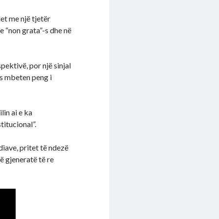
et me një tjetër
e “non grata”-s dhe në
pektivë, por një sinjal
mos mbeten peng i
lin ai e ka
titucional”.
diave, pritet të ndezë
ë gjeneratë të re