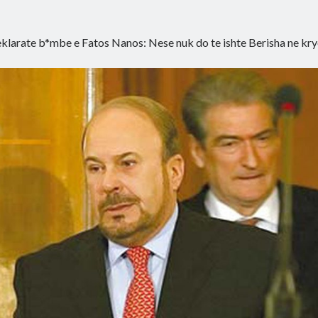
klarate b*mbe e Fatos Nanos: Nese nuk do te ishte Berisha ne kr