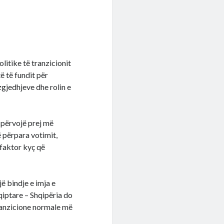
litike të tranzicionit
ë të fundit për
gjedhjeve dhe rolin e
e përvojë prej më
ë përpara votimit,
 faktor kyç që
ë bindje e imja e
qiptare – Shqipëria do
ranzicione normale më