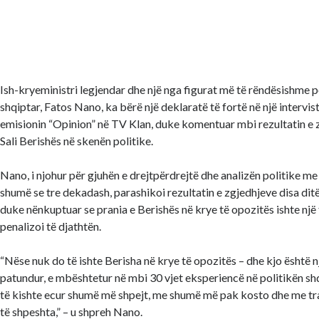
Ish-kryeministri legjendar dhe një nga figurat më të rëndësishme po
shqiptar, Fatos Nano, ka bërë një deklaratë të fortë në një intervist
emisionin “Opinion” në TV Klan, duke komentuar mbi rezultatin e z
Sali Berishës në skenën politike.
Nano, i njohur për gjuhën e drejtpërdrejtë dhe analizën politike m
shumë se tre dekadash, parashikoi rezultatin e zgjedhjeve disa dit
duke nënkuptuar se prania e Berishës në krye të opozitës ishte një
penalizoi të djathtën.
“Nëse nuk do të ishte Berisha në krye të opozitës – dhe kjo është nj
patundur, e mbështetur në mbi 30 vjet eksperiencë në politikën sh
të kishte ecur shumë më shpejt, me shumë më pak kosto dhe me t
të shpeshta,” – u shpreh Nano.