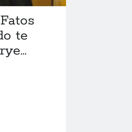
 Fatos
do te
krye…