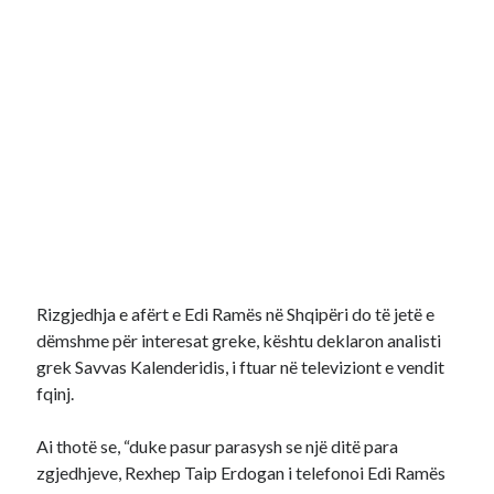
Rizgjedhja e afërt e Edi Ramës në Shqipëri do të jetë e
dëmshme për interesat greke, kështu deklaron analisti
grek Savvas Kalenderidis, i ftuar në televiziont e vendit
fqinj.
Ai thotë se, “duke pasur parasysh se një ditë para
zgjedhjeve, Rexhep Taip Erdogan i telefonoi Edi Ramës