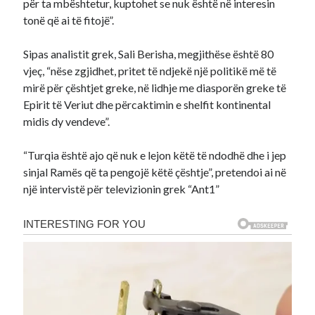
për ta mbështetur, kuptohet se nuk është në interesin
tonë që ai të fitojë”.
Sipas analistit grek, Sali Berisha, megjithëse është 80
vjeç, “nëse zgjidhet, pritet të ndjekë një politikë më të
mirë për çështjet greke, në lidhje me diasporën greke të
Epirit të Veriut dhe përcaktimin e shelfit kontinental
midis dy vendeve”.
“Turqia është ajo që nuk e lejon këtë të ndodhë dhe i jep
sinjal Ramës që ta pengojë këtë çështje”, pretendoi ai në
një intervistë për televizionin grek “Ant1”