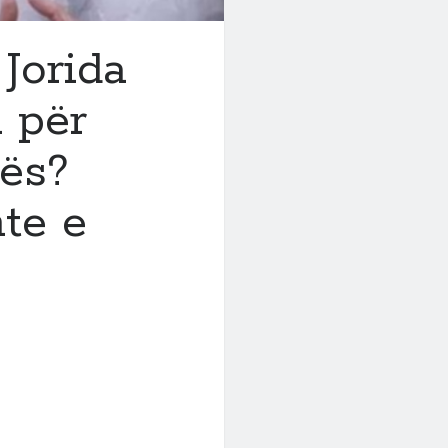
Jorida
i për
hës?
hte e