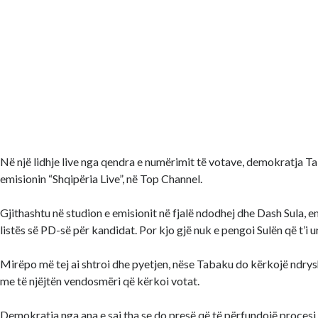
Në një lidhje live nga qendra e numërimit të votave, demokratja Ta
emisionin “Shqipëria Live”, në Top Channel.
Gjithashtu në studion e emisionit në fjalë ndodhej dhe Dash Sula, emri
listës së PD-së për kandidat. Por kjo gjë nuk e pengoi Sulën që t’i 
Mirëpo më tej ai shtroi dhe pyetjen, nëse Tabaku do kërkojë ndr
me të njëjtën vendosmëri që kërkoi votat.
Demokratja nga ana e saj tha se do presë që të përfundojë procesi 