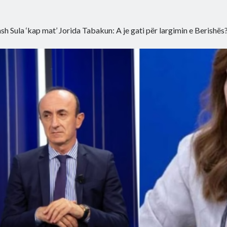
sh Sula ‘kap mat’ Jorida Tabakun: A je gati për largimin e Berishës?