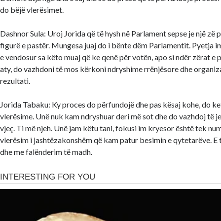
do bëjë vlerësimet.
Dashnor Sula: Uroj Jorida që të hysh në Parlament sepse je një zë pë
figurë e pastër. Mungesa juaj do i bënte dëm Parlamentit. Pyetja i
e vendosur sa këto muaj që ke qenë për votën, apo si ndër zërat e
aty, do vazhdoni të mos kërkoni ndryshime rrënjësore dhe organiza
rezultati.
Jorida Tabaku: Ky proces do përfundojë dhe pas kësaj kohe, do ke
vlerësime. Unë nuk kam ndryshuar deri më sot dhe do vazhdoj të je
vjeç. Ti më njeh. Unë jam këtu tani, fokusi im kryesor është tek nu
vlerësim i jashtëzakonshëm që kam patur besimin e qytetarëve. E
dhe me falënderim të madh.