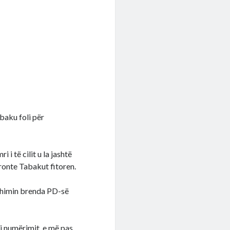
baku foli për
 i të cilit u la jashtë
uronte Tabakut fitoren.
yshimin brenda PD-së
i numërimit, e më pas