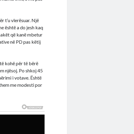
r t’u vlerësuar. Një
me është a do jesh kaq
 pakët që kanë mbetur
tive në PD pas këtij
të kohë për të bërë
m njësoj. Po shkoj 45
mërimi i votave. Është
 them me modesti por