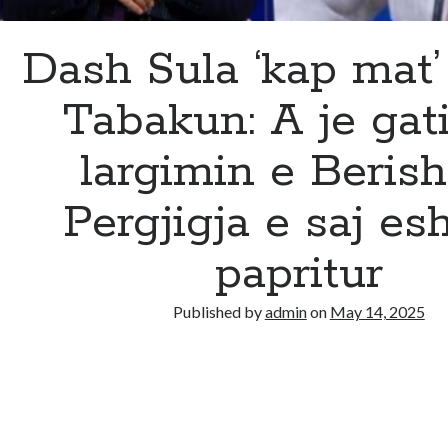
Dash Sula ‘kap mat’ 
Tabakun: A je gat
largimin e Beris
Pergjigja e saj es
papritur
Published by
admin
on
May 14, 2025