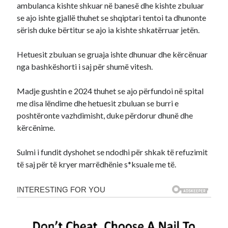
ambulanca kishte shkuar në banesë dhe kishte zbuluar
se ajo ishte gjallë thuhet se shqiptari tentoi ta dhunonte
sërish duke bërtitur se ajo ia kishte shkatërruar jetën.
Hetuesit zbuluan se gruaja ishte dhunuar dhe kërcënuar
nga bashkëshorti i saj për shumë vitesh.
Madje gushtin e 2024 thuhet se ajo përfundoi në spital
me disa lëndime dhe hetuesit zbuluan se burri e
poshtëronte vazhdimisht, duke përdorur dhunë dhe
kërcënime.
Sulmi i fundit dyshohet se ndodhi për shkak të refuzimit
të saj për të kryer marrëdhënie s*ksuale me të.