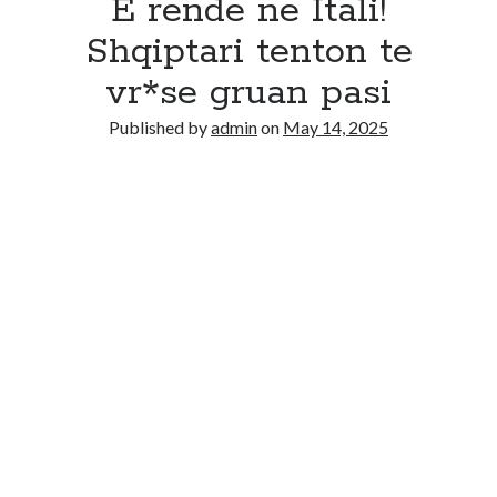
E rende ne Itali!
Shqiptari tenton te
vr*se gruan pasi
Published by
admin
on
May 14, 2025