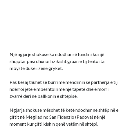
Një ngjarje shokuse ka ndodhur së fundmi ku një
shqiptar pasi dhunoi fizikisht gruan e tij tentoi ta
mbyste duke i zënë grykët.
Pas kësaj thuhet se burri me mendimin se partnerja e tij
ndërroi jetë e mbështolli me një tapetë dhe e morri
zvarrë deri në ballkonin e shtëpisë.
Ngjarja shokuse mësohet të ketë ndodhur në shtëpinë e
çiftit në Megliadino San Fidenzio (Padova) në një
moment kur çifti kishin qenë vetëm në shtëpi.