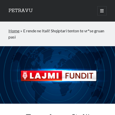
PETRAVU
open
primary
Sidebar
menu
Categories
Home
»
E rende ne Itali! Shqiptari tenton te vr*se gruan
Bank
pasi
Credit Cards
Uncategorized
World