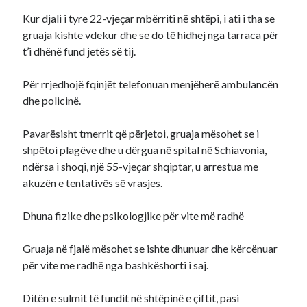
Kur djali i tyre 22-vjeçar mbërriti në shtëpi, i ati i tha se
gruaja kishte vdekur dhe se do të hidhej nga tarraca për
t’i dhënë fund jetës së tij.
Për rrjedhojë fqinjët telefonuan menjëherë ambulancën
dhe policinë.
Pavarësisht tmerrit që përjetoi, gruaja mësohet se i
shpëtoi plagëve dhe u dërgua në spital në Schiavonia,
ndërsa i shoqi, një 55-vjeçar shqiptar, u arrestua me
akuzën e tentativës së vrasjes.
Dhuna fizike dhe psikologjike për vite më radhë
Gruaja në fjalë mësohet se ishte dhunuar dhe kërcënuar
për vite me radhë nga bashkëshorti i saj.
Ditën e sulmit të fundit në shtëpinë e çiftit, pasi