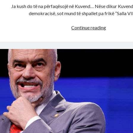
Ja kush do të na përfaqësojë në Kuvend… Nëse dikur Kuvendi
demokracisë, sot mund të shpallet pa frikë “Salla VI
Nga
Continue reading
Gjin
Gjoni
e
Tom
Doshi,
te
Agron
Malaj,
Tërmet
Peçi,
Sara
e
Zegjineja,
derexheja