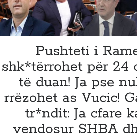
Pushteti i Ram
shk*tërrohet për 24 
të duan! Ja pse n
rrëzohet as Vucic! G
tr*ndit: Ja cfare 
vendosur SHBA d