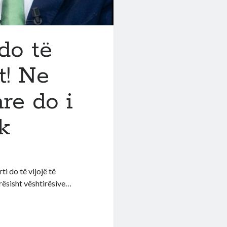
do të
t! Ne
are do i
k
ti do të vijojë të
rësisht vështirësive…