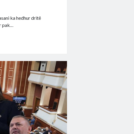
asani ka hedhur dritë
or pak…