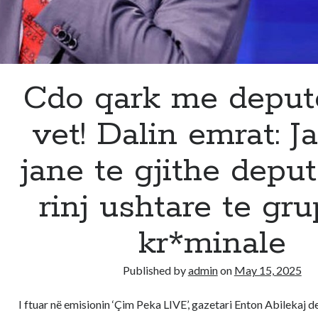
ku
përfundoi
Kuvendi!
Cdo qark me deput
vet! Dalin emrat: Ja
jane te gjithe deput
rinj ushtare te gr
kr*minale
Published by
admin
on
May 15, 2025
I ftuar në emisionin ‘Çim Peka LIVE’, gazetari Enton Abilekaj d