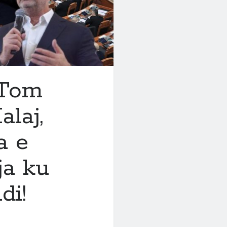
 Tom
laj,
a e
ja ku
di!