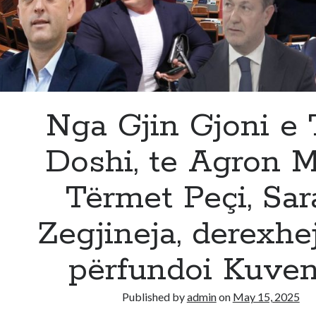
rrëzohet
as
Vucic!
Gazetari
tr*ndit:
Ja
Nga Gjin Gjoni e
cfare
kane
Doshi, te Agron Ma
vendosur
SHBA
dhe
Tërmet Peçi, Sar
BE
Zegjineja, derexhe
përfundoi Kuven
Published by
admin
on
May 15, 2025