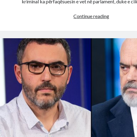
kriminal ka përfaqësuesin e vet në parlament, duke e ci
Cdo
Continue reading
qark
me
deputetin
e
vet!
Dalin
emrat:
Ja
cilet
jane
te
gjithe
deputetet
e
rinj
ushtare