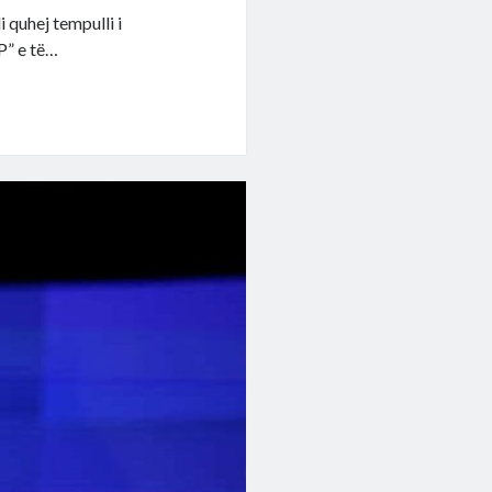
 quhej tempulli i
P” e të…