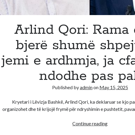
te
grupeve
kr*minale
Arlind Qori: Rama 
bjerë shumë shpej
jemi e ardhmja, ja cf
ndodhe pas pa
Published by
admin
on
May 15, 2025
Kryetari i Lëvizja Bashkë, Arlind Qori, ka deklaruar se kjo par
organizohet dhe të krijojë frymë për ndryshimin e pushtetit, pava
Arlind
Continue reading
Qori: