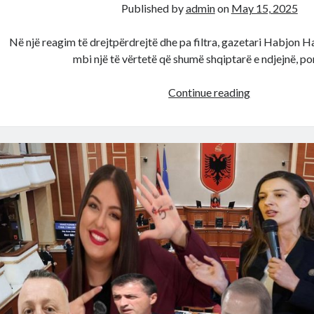
Published by
admin
on
May 15, 2025
Në një reagim të drejtpërdrejtë dhe pa filtra, gazetari Habjon H
mbi një të vërtetë që shumë shqiptarë e ndjejnë, p
Pushteti
Continue reading
i
Rames
shk*tërrohet
për
24
orë…
po
të
duan!
Ja
pse
nuk
po