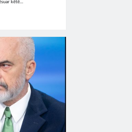
lësuar këtë…