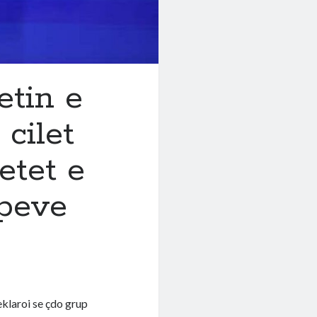
etin e
 cilet
etet e
upeve
eklaroi se çdo grup