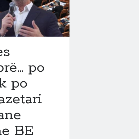
es
orë… po
uk po
azetari
kane
he BE