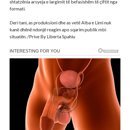
shtatzënia arsyeja e largimit të befasishëm të çiftit nga
formati.
Deri tani, as produksioni dhe as vetë Alba e Limi nuk
kanë dhënë ndonjë reagim apo sqarim publik mbi
situatën. /Prive By Liberta Spahiu