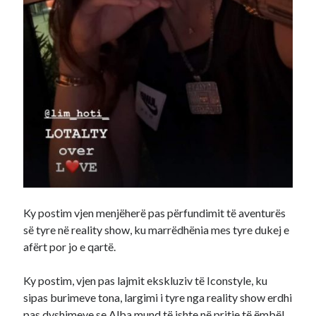
Ky postim vjen menjëherë pas përfundimit të aventurës
së tyre në reality show, ku marrëdhënia mes tyre dukej e
afërt por jo e qartë.
Ky postim, vjen pas lajmit ekskluziv të Iconstyle, ku
sipas burimeve tona, largimi i tyre nga reality show erdhi
pas dyshimeve se Alba mund të ishte në pritje të ëmbël.