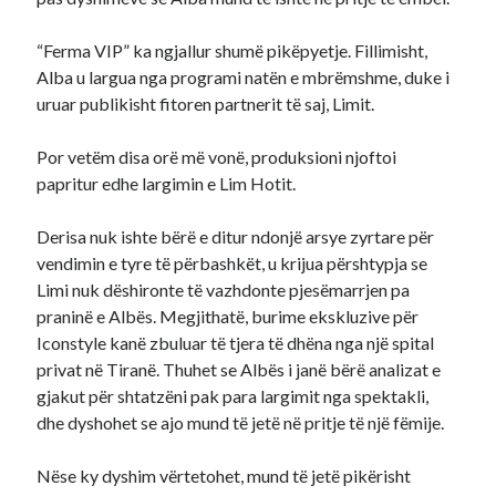
“Ferma VIP” ka ngjallur shumë pikëpyetje. Fillimisht,
Alba u largua nga programi natën e mbrëmshme, duke i
uruar publikisht fitoren partnerit të saj, Limit.
Por vetëm disa orë më vonë, produksioni njoftoi
papritur edhe largimin e Lim Hotit.
Derisa nuk ishte bërë e ditur ndonjë arsye zyrtare për
vendimin e tyre të përbashkët, u krijua përshtypja se
Limi nuk dëshironte të vazhdonte pjesëmarrjen pa
praninë e Albës. Megjithatë, burime ekskluzive për
Iconstyle kanë zbuluar të tjera të dhëna nga një spital
privat në Tiranë. Thuhet se Albës i janë bërë analizat e
gjakut për shtatzëni pak para largimit nga spektakli,
dhe dyshohet se ajo mund të jetë në pritje të një fëmije.
Nëse ky dyshim vërtetohet, mund të jetë pikërisht