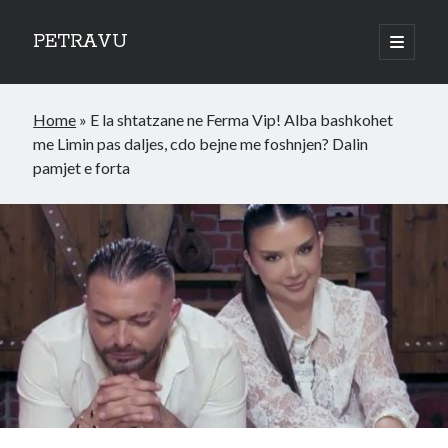
PETRAVU
open
primary
Sidebar
menu
Categories
Home
»
E la shtatzane ne Ferma Vip! Alba bashkohet
Bank
me Limin pas daljes, cdo bejne me foshnjen? Dalin
Credit Cards
pamjet e forta
Uncategorized
World