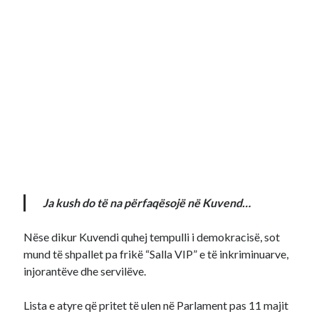
Ja kush do të na përfaqësojë në Kuvend…
Nëse dikur Kuvendi quhej tempulli i demokracisë, sot
mund të shpallet pa frikë “Salla VIP” e të inkriminuarve,
injorantëve dhe servilëve.
Lista e atyre që pritet të ulen në Parlament pas 11 majit