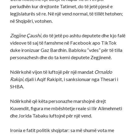
periudhën kur drejtonte Tatimet, do të jetë pjesë e
legjislaturës së re. Në një vend normal, të tillët hetohen;
në Shqipëri, votohen.
Zegjine Çaushi
, do të jetë po ashtu deputete dhe kjo falë
videove të saj të famshme në Facebook apo TikTok
duke ironizuar Gaz Bardhin. Babloku “vdes” për të tilla
personazhesh dhe do ta kemi deputete Zegjinenë.
Ndërkohë vijon të luftojë për një mandat
Ornaldo
Rakipi
, djali i Aqif Rakipit, i sanksionuar nga Thesari i
SHBA.
Ndërkohë që këta personazhe marshojnë drejt
Kuvendit, figura me mbështetje reale si Ilir Alimehmeti
dhe Jorida Tabaku luftojnë për një vend.
Ironia e fatit politik shqiptar: sa më shumë vota me