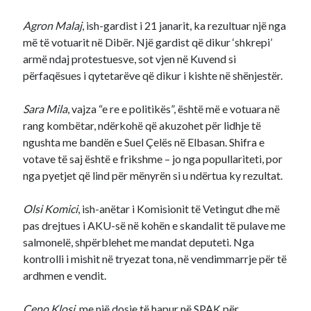
Agron Malaj
, ish-gardist i 21 janarit, ka rezultuar një nga
më të votuarit në Dibër. Një gardist që dikur ‘shkrepi’
armë ndaj protestuesve, sot vjen në Kuvend si
përfaqësues i qytetarëve që dikur i kishte në shënjestër.
Sara Mila
, vajza “e re e politikës”, është më e votuara në
rang kombëtar, ndërkohë që akuzohet për lidhje të
ngushta me bandën e Suel Çelës në Elbasan. Shifra e
votave të saj është e frikshme – jo nga popullariteti, por
nga pyetjet që lind për mënyrën si u ndërtua ky rezultat.
Olsi Komici
, ish-anëtar i Komisionit të Vetingut dhe më
pas drejtues i AKU-së në kohën e skandalit të pulave me
salmonelë, shpërblehet me mandat deputeti. Nga
kontrolli i mishit në tryezat tona, në vendimmarrje për të
ardhmen e vendit.
Ceno Klosi
, me një dosje të hapur në SPAK për