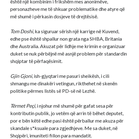
është një kombinim i frikshëm mes anonimëve,
personazheve me të shkuar problematike dhe atyre që
më shumë i përkasin dosjeve të drejtësisë.
Tom Doshi
, ka siguruar sërish një karrige në Kuvend,
edhe pse është shpallur non grata nga SHBA, Britania
dhe Australia. Akuzat për lidhje me krimin e organizuar
duket se nuk përbëjnë më asnjë problem për standardin
shqiptar të përfaqësimit.
Gjin Gjoni
, ish-gjyqtari me pasuri sheikësh, i cili
shmangu me dinakëri vetingun, rikthehet në skenën
politike përmes listës së PD-së në Lezhë.
Tërmet Peçi
, i njohur më shumë për gafat sesa për
kontributin publik, jo vetëm që arrin të bëhet deputet,
por e bën këtë edhe pasi është përballur me akuza për
skandale s*ksuale para zgjedhjeve. Me sa duket, në
Shqipëri, imuniteti fillon para mandatit.