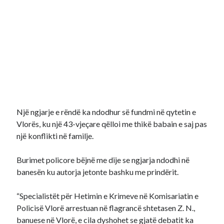
Një ngjarje e rëndë ka ndodhur së fundmi në qytetin e
Vlorës, ku një 43-vjeçare qëlloi me thikë babain e saj pas
një konflikti në familje.
Burimet policore bëjnë me dije se ngjarja ndodhi në
banesën ku autorja jetonte bashku me prindërit.
“Specialistët për Hetimin e Krimeve në Komisariatin e
Policisë Vlorë arrestuan në flagrancë shtetasen Z. N.,
banuese në Vlorë, e cila dyshohet se gjatë debatit ka