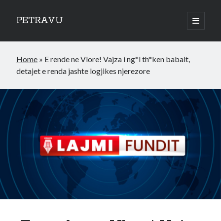
PETRAVU
open
primary
Sidebar
menu
Categories
Home
»
E rende ne Vlore! Vajza i ng*l th*ken babait,
Bank
detajet e renda jashte logjikes njerezore
Credit Cards
Uncategorized
World