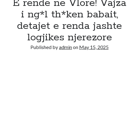
E rende ne Vlore! Vajza
i ng*l th*ken babait,
detajet e renda jashte
logjikes njerezore
Published by
admin
on
May 15, 2025