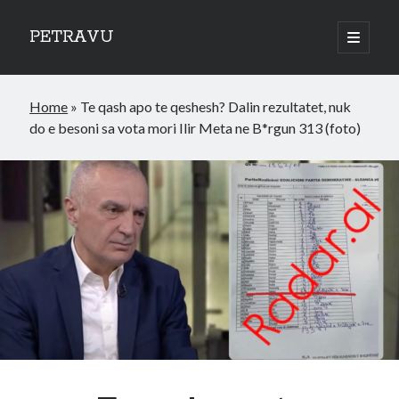
PETRAVU
open
primary
Sidebar
menu
Categories
Home
»
Te qash apo te qeshesh? Dalin rezultatet, nuk
Bank
do e besoni sa vota mori Ilir Meta ne B*rgun 313 (foto)
Credit Cards
Uncategorized
World