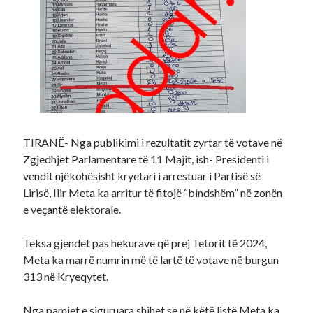
TIRANË- Nga publikimi i rezultatit zyrtar të votave në
Zgjedhjet Parlamentare të 11 Majit, ish- Presidenti i
vendit njëkohësisht kryetari i arrestuar i Partisë së
Lirisë, Ilir Meta ka arritur të fitojë “bindshëm” në zonën
e veçantë elektorale.
Teksa gjendet pas hekurave që prej Tetorit të 2024,
Meta ka marrë numrin më të lartë të votave në burgun
313 në Kryeqytet.
Nga pamjet e siguruara shihet se në këtë listë Meta ka