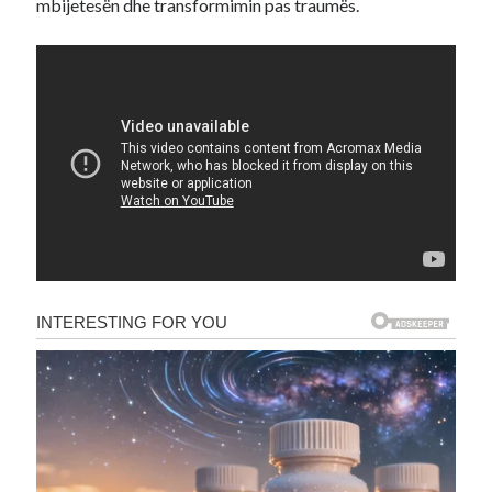
mbijetesën dhe transformimin pas traumës.