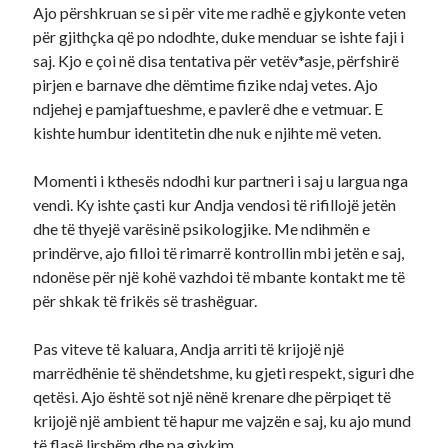
Ajo përshkruan se si për vite me radhë e gjykonte veten
për gjithçka që po ndodhte, duke menduar se ishte faji i
saj. Kjo e çoi në disa tentativa për vetëv*asje, përfshirë
pirjen e barnave dhe dëmtime fizike ndaj vetes. Ajo
ndjehej e pamjaftueshme, e pavlerë dhe e vetmuar. E
kishte humbur identitetin dhe nuk e njihte më veten.
Momenti i kthesës ndodhi kur partneri i saj u largua nga
vendi. Ky ishte çasti kur Andja vendosi të rifillojë jetën
dhe të thyejë varësinë psikologjike. Me ndihmën e
prindërve, ajo filloi të rimarrë kontrollin mbi jetën e saj,
ndonëse për një kohë vazhdoi të mbante kontakt me të
për shkak të frikës së trashëguar.
Pas viteve të kaluara, Andja arriti të krijojë një
marrëdhënie të shëndetshme, ku gjeti respekt, siguri dhe
qetësi. Ajo është sot një nënë krenare dhe përpiqet të
krijojë një ambient të hapur me vajzën e saj, ku ajo mund
të flasë lirshëm dhe pa gjykim.