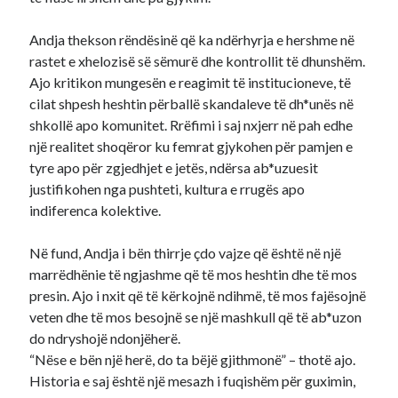
Andja thekson rëndësinë që ka ndërhyrja e hershme në
rastet e xhelozisë së sëmurë dhe kontrollit të dhunshëm.
Ajo kritikon mungesën e reagimit të institucioneve, të
cilat shpesh heshtin përballë skandaleve të dh*unës në
shkollë apo komunitet. Rrëfimi i saj nxjerr në pah edhe
një realitet shoqëror ku femrat gjykohen për pamjen e
tyre apo për zgjedhjet e jetës, ndërsa ab*uzuesit
justifikohen nga pushteti, kultura e rrugës apo
indiferenca kolektive.
Në fund, Andja i bën thirrje çdo vajze që është në një
marrëdhënie të ngjashme që të mos heshtin dhe të mos
presin. Ajo i nxit që të kërkojnë ndihmë, të mos fajësojnë
veten dhe të mos besojnë se një mashkull që të ab*uzon
do ndryshojë ndonjëherë.
“Nëse e bën një herë, do ta bëjë gjithmonë” – thotë ajo.
Historia e saj është një mesazh i fuqishëm për guximin,