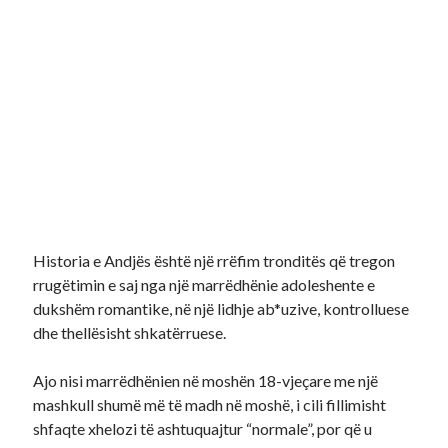
Historia e Andjës është një rrëfim tronditës që tregon
rrugëtimin e saj nga një marrëdhënie adoleshente e
dukshëm romantike, në një lidhje ab*uzive, kontrolluese
dhe thellësisht shkatërruese.
Ajo nisi marrëdhënien në moshën 18-vjeçare me një
mashkull shumë më të madh në moshë, i cili fillimisht
shfaqte xhelozi të ashtuquajtur “normale”, por që u