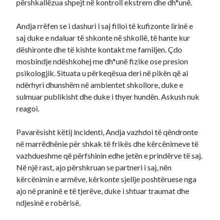
përshkallëzua shpejt në kontroll ekstrem dhe dh*unë.
Andja rrëfen se i dashuri i saj filloi të kufizonte lirinë e
saj duke e ndaluar të shkonte në shkollë, të hante kur
dëshironte dhe të kishte kontakt me familjen. Çdo
mosbindje ndëshkohej me dh*unë fizike ose presion
psikologjik. Situata u përkeqësua deri në pikën që ai
ndërhyri dhunshëm në ambientet shkollore, duke e
sulmuar publikisht dhe duke i thyer hundën. Askush nuk
reagoi.
Pavarësisht këtij incidenti, Andja vazhdoi të qëndronte
në marrëdhënie për shkak të frikës dhe kërcënimeve të
vazhdueshme që përfshinin edhe jetën e prindërve të saj.
Në një rast, ajo përshkruan se partneri i saj, nën
kërcënimin e armëve, kërkonte sjellje poshtëruese nga
ajo në praninë e të tjerëve, duke i shtuar traumat dhe
ndjesinë e robërisë.