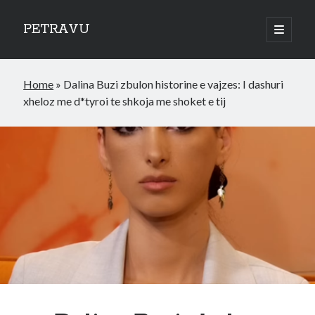
PETRAVU
open
primary
Sidebar
menu
Categories
Home
»
Dalina Buzi zbulon historine e vajzes: I dashuri
Bank
xheloz me d*tyroi te shkoja me shoket e tij
Credit Cards
Uncategorized
World